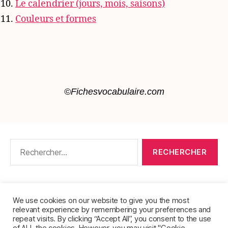
Le calendrier (jours, mois, saisons)
Couleurs et formes
©Fichesvocabulaire.com
Rechercher :
CONTACT
•
PACKS DE FICHES DE LANGUES
•
À PROPOS
•
MENTIONS LÉGALES
•
We use cookies on our website to give you the most
relevant experience by remembering your preferences and
POLITIQUE DE CONFIDENTIALITÉ
repeat visits. By clicking “Accept All”, you consent to the use