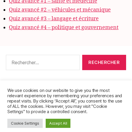
Quiz avancé #1 – santé et médecine
Quiz avancé #2 – véhicules et mécanique
Quiz avancé #3 – langage et écriture
Quiz avancé #4 – politique et gouvernement
Rechercher :
CONTACT
•
PACKS DE FICHES DE LANGUES
•
À PROPOS
•
MENTIONS LÉGALES
•
We use cookies on our website to give you the most
relevant experience by remembering your preferences and
POLITIQUE DE CONFIDENTIALITÉ
repeat visits. By clicking “Accept All”, you consent to the use
of ALL the cookies. However, you may visit "Cookie
Settings" to provide a controlled consent.
Cookie Settings
Accept All
© 2026
FichesVocabulaire.com
Haut
↑