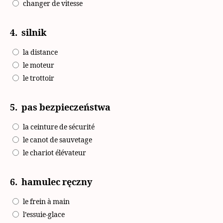
changer de vitesse
4.
silnik
la distance
le moteur
le trottoir
5.
pas bezpieczeństwa
la ceinture de sécurité
le canot de sauvetage
le chariot élévateur
6.
hamulec ręczny
le frein à main
l’essuie-glace