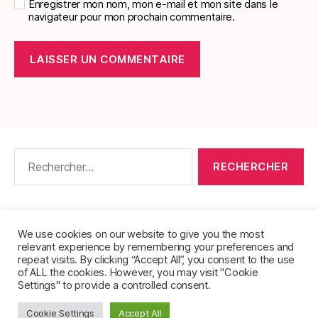
Enregistrer mon nom, mon e-mail et mon site dans le
navigateur pour mon prochain commentaire.
Rechercher :
CONTACT
•
PACKS DE FICHES DE LANGUES
•
À PROPOS
•
MENTIONS LÉGALES
•
We use cookies on our website to give you the most
relevant experience by remembering your preferences and
POLITIQUE DE CONFIDENTIALITÉ
repeat visits. By clicking “Accept All”, you consent to the use
of ALL the cookies. However, you may visit "Cookie
Settings" to provide a controlled consent.
Cookie Settings
Accept All
© 2026
FichesVocabulaire.com
Haut
↑