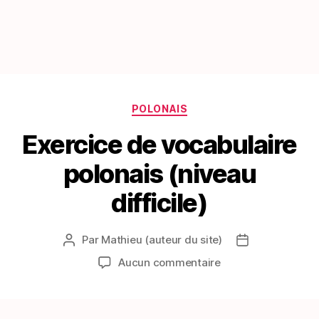
Catégories
POLONAIS
Exercice de vocabulaire
polonais (niveau
difficile)
Par
Mathieu (auteur du site)
Auteur
Date
de
de
sur
Aucun commentaire
l’article
l’article
Exercice
de
vocabulaire