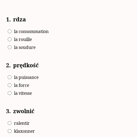
1.
rdza
la consommation
la rouille
la soudure
2.
prędkość
la puissance
la force
la vitesse
3.
zwolnić
ralentir
klaxonner