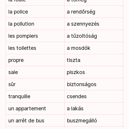
la police
a rendőrség
la pollution
a szennyezés
les pompiers
a tűzoltóság
les toilettes
a mosdók
propre
tiszta
sale
piszkos
sûr
biztonságos
tranquille
csendes
un appartement
a lakás
un arrêt de bus
buszmegálló