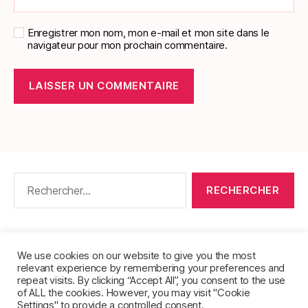
Enregistrer mon nom, mon e-mail et mon site dans le
navigateur pour mon prochain commentaire.
Rechercher :
CONTACT
•
PACKS DE FICHES DE LANGUES
•
À PROPOS
•
MENTIONS LÉGALES
•
We use cookies on our website to give you the most
relevant experience by remembering your preferences and
POLITIQUE DE CONFIDENTIALITÉ
repeat visits. By clicking “Accept All”, you consent to the use
of ALL the cookies. However, you may visit "Cookie
Settings" to provide a controlled consent.