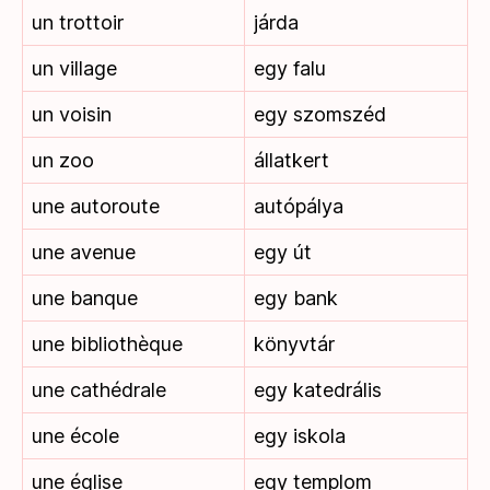
un trottoir
járda
un village
egy falu
un voisin
egy szomszéd
un zoo
állatkert
une autoroute
autópálya
une avenue
egy út
une banque
egy bank
une bibliothèque
könyvtár
une cathédrale
egy katedrális
une école
egy iskola
une église
egy templom