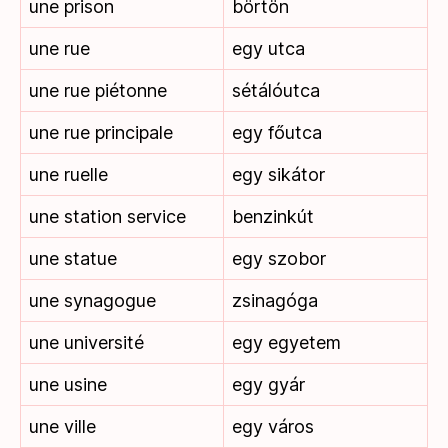
une prison
börtön
une rue
egy utca
une rue piétonne
sétálóutca
une rue principale
egy főutca
une ruelle
egy sikátor
une station service
benzinkút
une statue
egy szobor
une synagogue
zsinagóga
une université
egy egyetem
une usine
egy gyár
une ville
egy város