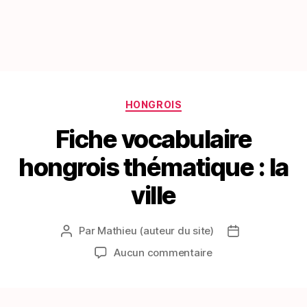
Catégories
HONGROIS
Fiche vocabulaire
hongrois thématique : la
ville
Par
Mathieu (auteur du site)
Auteur
Date
de
de
sur
Aucun commentaire
l’article
l’article
Fiche
vocabulaire
hongrois