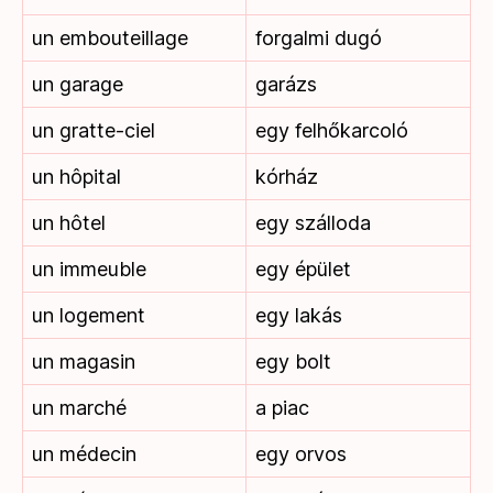
un embouteillage
forgalmi dugó
un garage
garázs
un gratte-ciel
egy felhőkarcoló
un hôpital
kórház
un hôtel
egy szálloda
un immeuble
egy épület
un logement
egy lakás
un magasin
egy bolt
un marché
a piac
un médecin
egy orvos