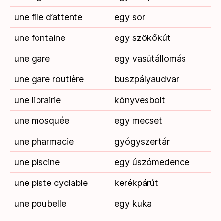
une file d’attente
egy sor
une fontaine
egy szökőkút
une gare
egy vasútállomás
une gare routière
buszpályaudvar
une librairie
könyvesbolt
une mosquée
egy mecset
une pharmacie
gyógyszertár
une piscine
egy úszómedence
une piste cyclable
kerékpárút
une poubelle
egy kuka