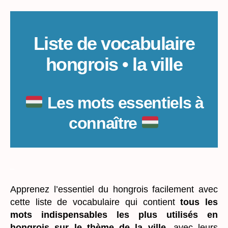
thématique
:
la
ville
Liste de vocabulaire
hongrois • la ville
Les mots essentiels à
connaître
_
Apprenez l’essentiel du hongrois facilement avec
cette liste de vocabulaire qui contient
tous les
mots indispensables les plus utilisés en
hongrois sur le thème de la ville
, avec leurs