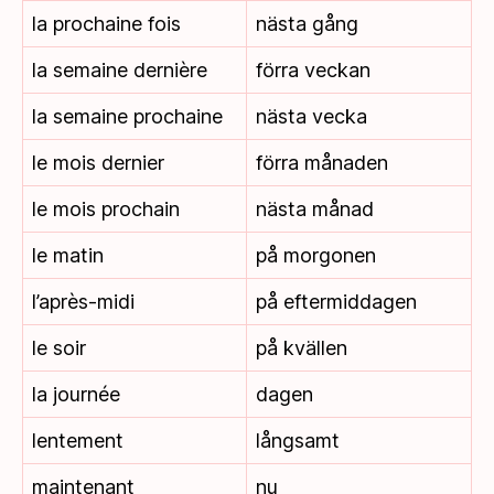
la prochaine fois
nästa gång
la semaine dernière
förra veckan
la semaine prochaine
nästa vecka
le mois dernier
förra månaden
le mois prochain
nästa månad
le matin
på morgonen
l’après-midi
på eftermiddagen
le soir
på kvällen
la journée
dagen
lentement
långsamt
maintenant
nu