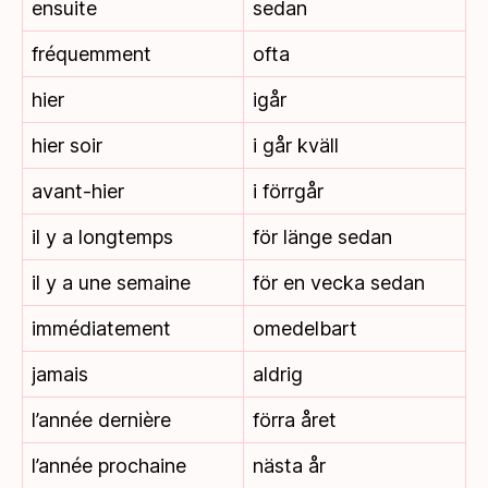
ensuite
sedan
fréquemment
ofta
hier
igår
hier soir
i går kväll
avant-hier
i förrgår
il y a longtemps
för länge sedan
il y a une semaine
för en vecka sedan
immédiatement
omedelbart
jamais
aldrig
l’année dernière
förra året
l’année prochaine
nästa år