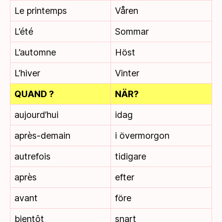
Le printemps
Våren
L’été
Sommar
L’automne
Höst
L’hiver
Vinter
QUAND ?
NÄR?
aujourd’hui
idag
après-demain
i övermorgon
autrefois
tidigare
après
efter
avant
före
bientôt
snart