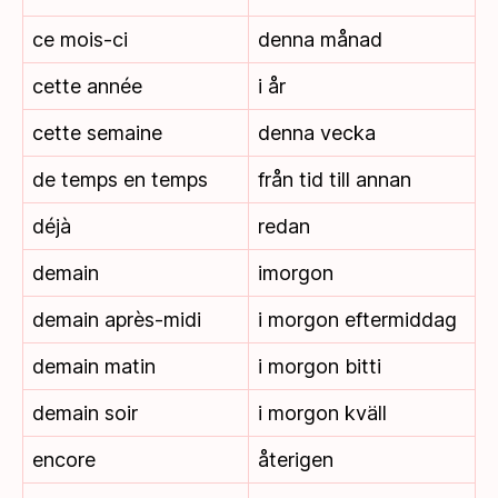
ce mois-ci
denna månad
cette année
i år
cette semaine
denna vecka
de temps en temps
från tid till annan
déjà
redan
demain
imorgon
demain après-midi
i morgon eftermiddag
demain matin
i morgon bitti
demain soir
i morgon kväll
encore
återigen