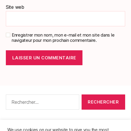
Site web
Enregistrer mon nom, mon e-mail et mon site dans le
navigateur pour mon prochain commentaire.
Rechercher :
CONTACT
•
PACKS DE FICHES DE LANGUES
•
À PROPOS
•
MENTIONS LÉGALES
•
We use cookies on our website to give you the most