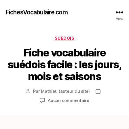
FichesVocabulaire.com
Menu
Catégories
SUÉDOIS
Fiche vocabulaire
suédois facile : les jours,
mois et saisons
Par
Mathieu (auteur du site)
Auteur
Date
de
de
sur
Aucun commentaire
l’article
l’article
Fiche
vocabulaire
suédois
facile