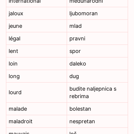
international
međunarodni
jaloux
ljubomoran
jeune
mlad
légal
pravni
lent
spor
loin
daleko
long
dug
budite naljepnica s
lourd
rebrima
malade
bolestan
maladroit
nespretan
mauvais
loš