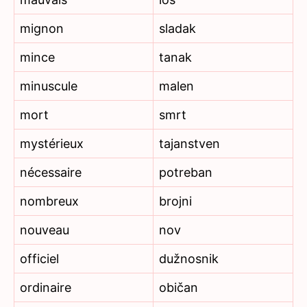
mignon
sladak
mince
tanak
minuscule
malen
mort
smrt
mystérieux
tajanstven
nécessaire
potreban
nombreux
brojni
nouveau
nov
officiel
dužnosnik
ordinaire
običan