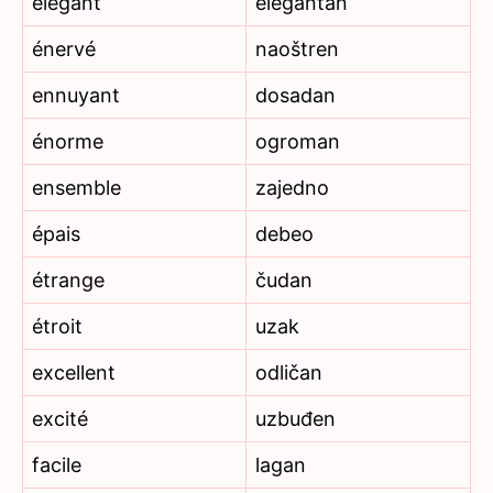
élégant
elegantan
énervé
naoštren
ennuyant
dosadan
énorme
ogroman
ensemble
zajedno
épais
debeo
étrange
čudan
étroit
uzak
excellent
odličan
excité
uzbuđen
facile
lagan