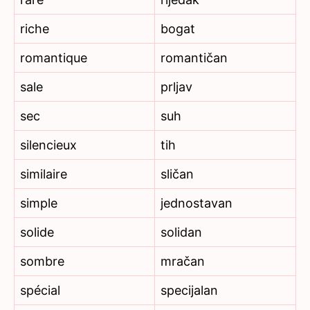
riche
bogat
romantique
romantičan
sale
prljav
sec
suh
silencieux
tih
similaire
sličan
simple
jednostavan
solide
solidan
sombre
mračan
spécial
specijalan