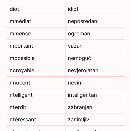
idiot
idiot
immédiat
neposredan
immense
ogroman
important
važan
impossible
nemoguć
incroyable
nevjerojatan
innocent
nevin
intelligent
inteligentan
interdit
zabranjen
intéressant
zanimljiv