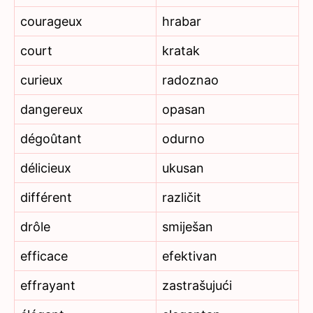
courageux
hrabar
court
kratak
curieux
radoznao
dangereux
opasan
dégoûtant
odurno
délicieux
ukusan
différent
različit
drôle
smiješan
efficace
efektivan
effrayant
zastrašujući