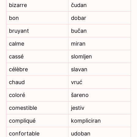
bizarre
čudan
bon
dobar
bruyant
bučan
calme
miran
cassé
slomljen
célèbre
slavan
chaud
vruć
coloré
šareno
comestible
jestiv
compliqué
kompliciran
confortable
udoban