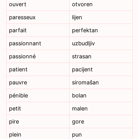
ouvert
otvoren
paresseux
lijen
parfait
perfektan
passionnant
uzbudljiv
passionné
strasan
patient
pacijent
pauvre
siromašan
pénible
bolan
petit
malen
pire
gore
plein
pun