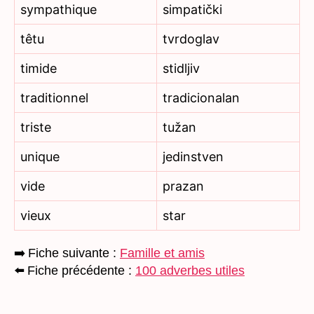
sympathique
simpatički
têtu
tvrdoglav
timide
stidljiv
traditionnel
tradicionalan
triste
tužan
unique
jedinstven
vide
prazan
vieux
star
➡️
Fiche suivante :
Famille et amis
⬅️
Fiche précédente :
100 adverbes utiles