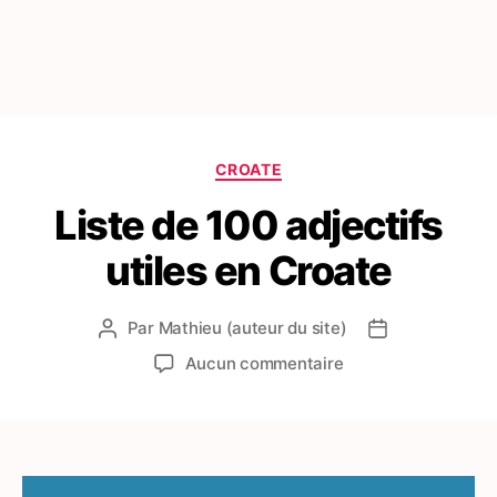
Catégories
CROATE
Liste de 100 adjectifs
utiles en Croate
Par
Mathieu (auteur du site)
Auteur
Date
de
de
sur
Aucun commentaire
l’article
l’article
Liste
de
100
adjectifs
utiles