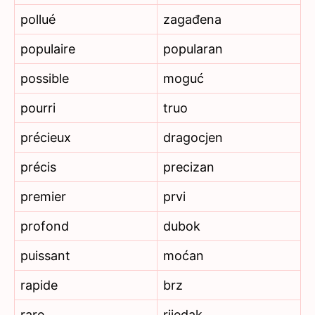
pollué
zagađena
populaire
popularan
possible
moguć
pourri
truo
précieux
dragocjen
précis
precizan
premier
prvi
profond
dubok
puissant
moćan
rapide
brz
rare
rijedak