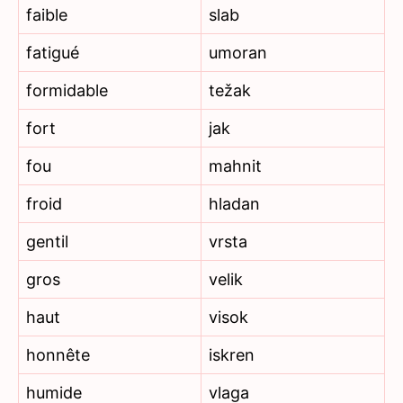
faible
slab
fatigué
umoran
formidable
težak
fort
jak
fou
mahnit
froid
hladan
gentil
vrsta
gros
velik
haut
visok
honnête
iskren
humide
vlaga