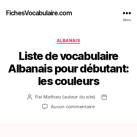
FichesVocabulaire.com
Menu
Catégories
ALBANAIS
Liste de vocabulaire
Albanais pour débutant:
les couleurs
Par
Mathieu (auteur du site)
Auteur
Date
de
de
sur
Aucun commentaire
l’article
l’article
Liste
de
vocabulaire
Albanais