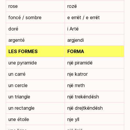
rose
rozë
foncé / sombre
e errët / e errët
doré
i Artë
argenté
argjendi
LES FORMES
FORMA
une pyramide
një piramidë
un carré
nje katror
un cercle
një rreth
un triangle
një trekëndësh
un rectangle
një drejtkëndësh
une étoile
nje yll