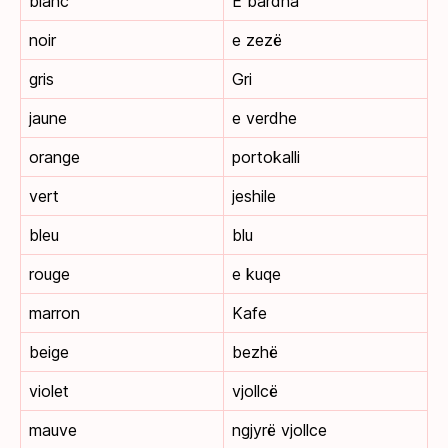
blanc
E bardha
noir
e zezë
gris
Gri
jaune
e verdhe
orange
portokalli
vert
jeshile
bleu
blu
rouge
e kuqe
marron
Kafe
beige
bezhë
violet
vjollcë
mauve
ngjyrë vjollce