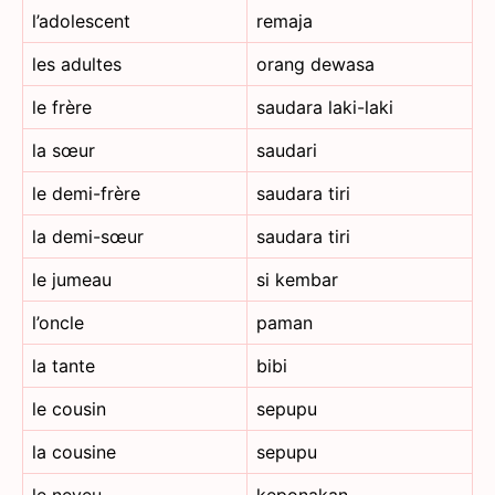
l’adolescent
remaja
les adultes
orang dewasa
le frère
saudara laki-laki
la sœur
saudari
le demi-frère
saudara tiri
la demi-sœur
saudara tiri
le jumeau
si kembar
l’oncle
paman
la tante
bibi
le cousin
sepupu
la cousine
sepupu
le neveu
keponakan