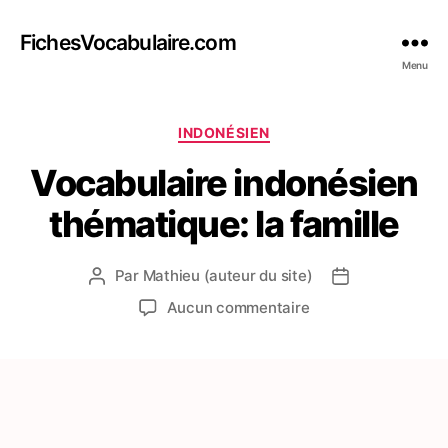
FichesVocabulaire.com
Menu
Catégories
INDONÉSIEN
Vocabulaire indonésien
thématique: la famille
Par
Mathieu (auteur du site)
Auteur
Date
de
de
sur
Aucun commentaire
l’article
l’article
Vocabulaire
indonésien
thématique:
la
famille