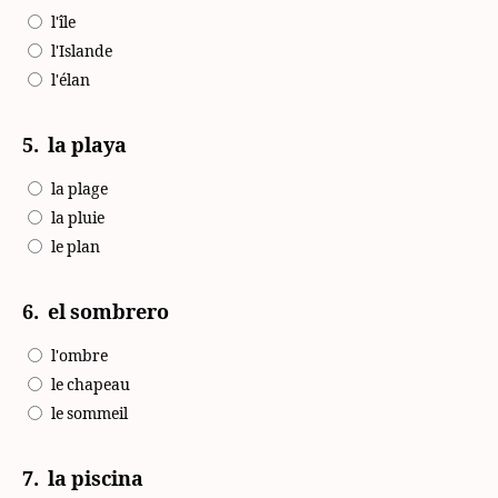
l'île
l'Islande
l'élan
5.
la playa
la plage
la pluie
le plan
6.
el sombrero
l'ombre
le chapeau
le sommeil
7.
la piscina