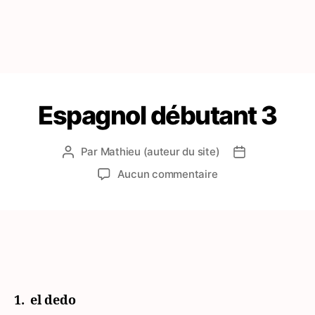
Espagnol débutant 3
Par
Mathieu (auteur du site)
Auteur
Date
de
de
sur
Aucun commentaire
l’article
l’article
Espagnol
débutant
3
1.
el dedo