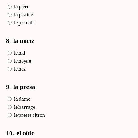
la pièce
la piscine
le pissenlit
8.
la nariz
le nid
le noyau
le nez
9.
la presa
la dame
le barrage
le presse-citron
10.
el oído