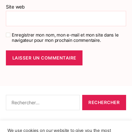
Site web
Enregistrer mon nom, mon e-mail et mon site dans le
navigateur pour mon prochain commentaire.
Rechercher :
CONTACT
•
PACKS DE FICHES DE LANGUES
•
À PROPOS
•
MENTIONS LÉGALES
•
We use cookies on our website to give you the most