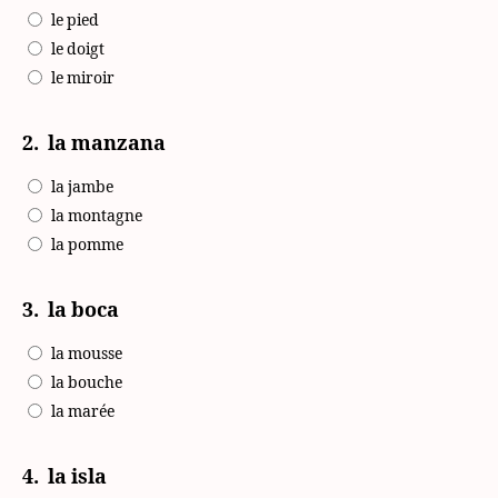
le pied
le doigt
le miroir
2.
la manzana
la jambe
la montagne
la pomme
3.
la boca
la mousse
la bouche
la marée
4.
la isla