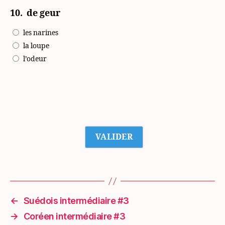
10.
de geur
les narines
la loupe
l’odeur
←
Suédois intermédiaire #3
→
Coréen intermédiaire #3