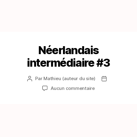
Néerlandais
intermédiaire #3
Par
Mathieu (auteur du site)
Auteur
Date
de
de
sur
Aucun commentaire
l’article
l’article
Néerlandais
intermédiaire
#3