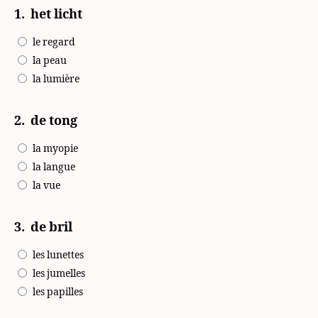
1.
het licht
le regard
la peau
la lumière
2.
de tong
la myopie
la langue
la vue
3.
de bril
les lunettes
les jumelles
les papilles