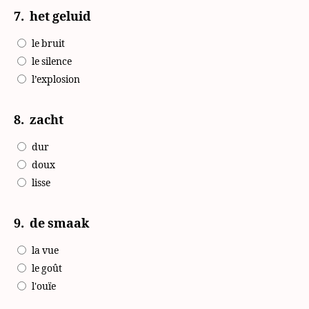
7.
het geluid
le bruit
le silence
l’explosion
8.
zacht
dur
doux
lisse
9.
de smaak
la vue
le goût
l'ouïe