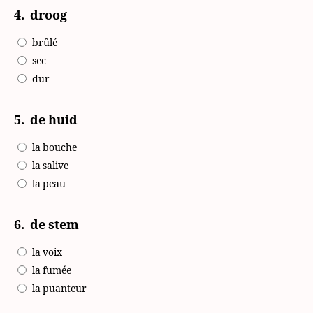
4.
droog
brûlé
sec
dur
5.
de huid
la bouche
la salive
la peau
6.
de stem
la voix
la fumée
la puanteur