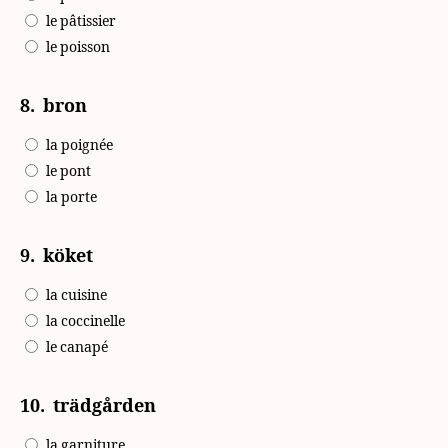
le pâtissier
le poisson
8.
bron
la poignée
le pont
la porte
9.
köket
la cuisine
la coccinelle
le canapé
10.
trädgården
la garniture