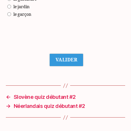
le jardin
le garçon
←
Slovène quiz débutant #2
→
Néerlandais quiz débutant #2