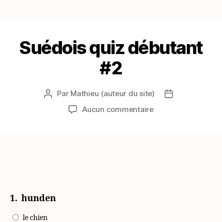
Suédois quiz débutant
#2
Par
Mathieu (auteur du site)
Auteur
Date
de
de
sur
Aucun commentaire
l’article
l’article
Suédois
quiz
débutant
#2
1.
hunden
le chien