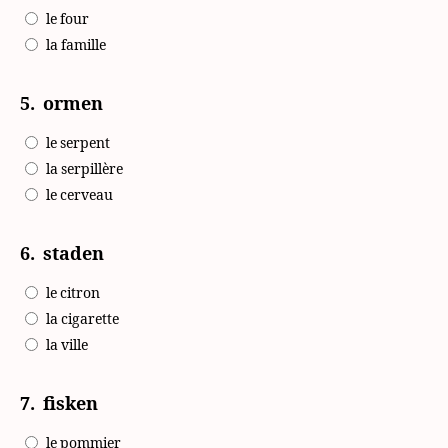
le four
la famille
5.
ormen
le serpent
la serpillère
le cerveau
6.
staden
le citron
la cigarette
la ville
7.
fisken
le pommier