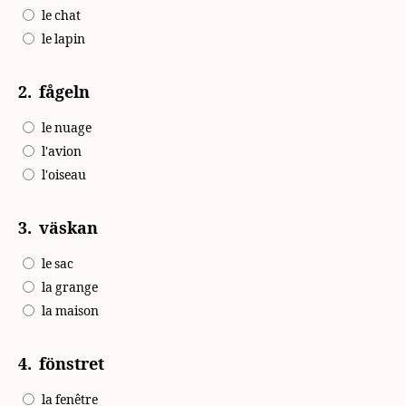
le chat
le lapin
2.
fågeln
le nuage
l'avion
l'oiseau
3.
väskan
le sac
la grange
la maison
4.
fönstret
la fenêtre