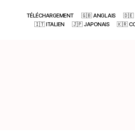
TÉLÉCHARGEMENT
🇬🇧 ANGLAIS
🇩
🇮🇹 ITALIEN
🇯🇵 JAPONAIS
🇰🇷 C