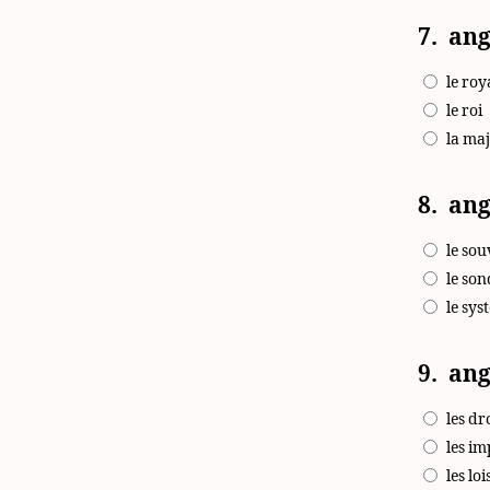
7.
ang
le ro
le roi
la maj
8.
ang
le sou
le so
le sys
9.
ang
les dr
les im
les loi