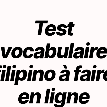
Test
vocabulair
filipino à fair
en ligne