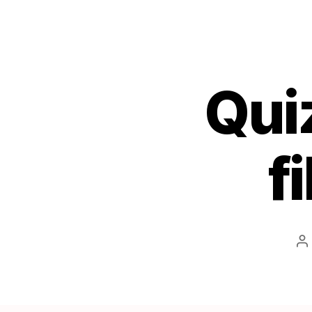
Qui
f
A
d
l’