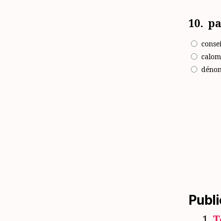
10.
p
consei
calom
dénon
Publi
T