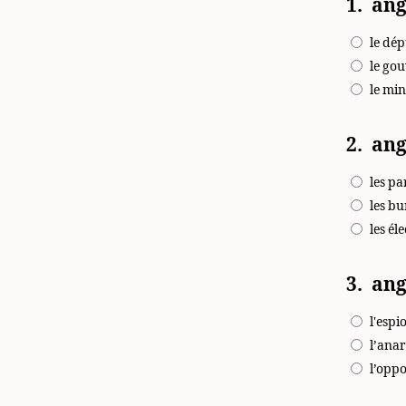
1.
an
le dép
le go
le min
2.
ang
les pa
les b
les él
3.
ang
l'espi
l’ana
l’oppo