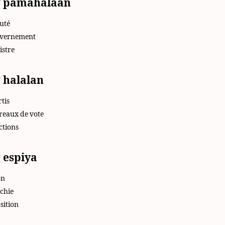
g pamahalaan
uté
uvernement
istre
 halalan
rtis
ureaux de vote
ections
 espiya
on
rchie
sition