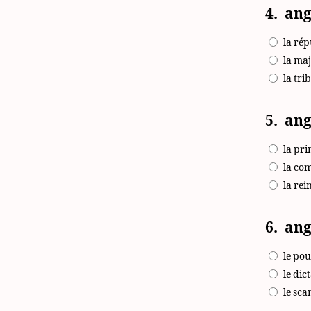
4.
ang
la ré
la maj
la tri
5.
ang
la pri
la co
la rei
6.
ang
le po
le dic
le sca