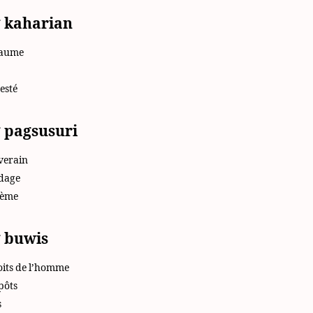
 kaharian
yaume
esté
 pagsusuri
verain
ndage
tème
 buwis
oits de l’homme
pôts
s