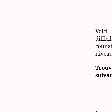
Voici
diffic
connai
niveau
Trouv
suivan