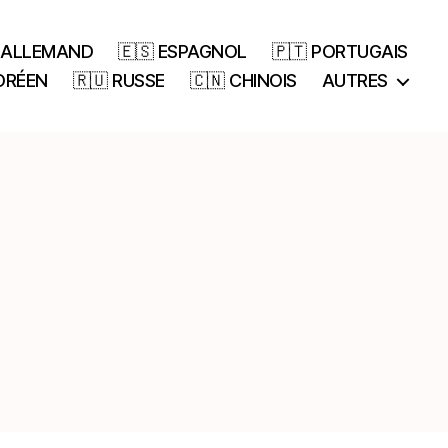
 ALLEMAND
🇪🇸 ESPAGNOL
🇵🇹 PORTUGAIS
ORÉEN
🇷🇺 RUSSE
🇨🇳 CHINOIS
AUTRES