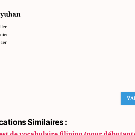
ayuhan
ller
nier
cer
cations Similaires :
est de vocabulaire filipino (pour débutant