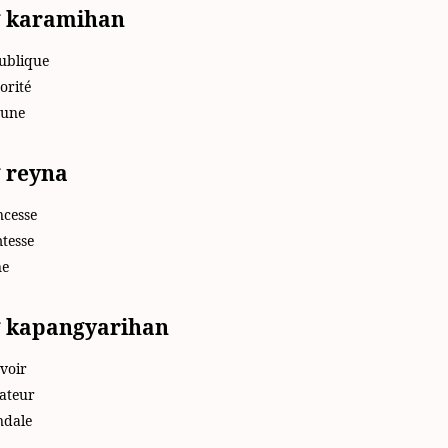
 karamihan
publique
orité
bune
 reyna
ncesse
mtesse
ne
 kapangyarihan
uvoir
tateur
ndale