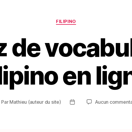
Catégories
FILIPINO
z de vocabul
ilipino en lig
Par
Mathieu (auteur du site)
Aucun commenta
uteur
Date
e
de
article
l’article