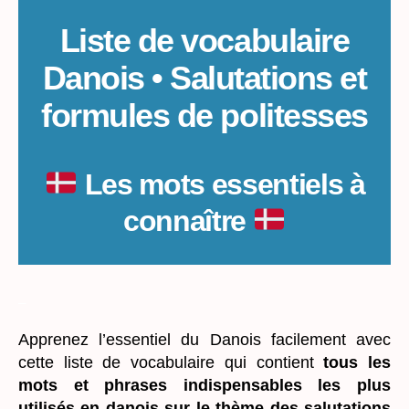
en
danois
Liste de vocabulaire
Danois • Salutations et
formules de politesses
Les mots essentiels à
connaître
_
Apprenez l’essentiel du Danois facilement avec
cette liste de vocabulaire qui contient
tous les
mots et phrases indispensables les plus
utilisés en danois sur le thème des salutations