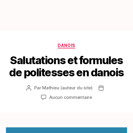
Catégories
DANOIS
Salutations et formules
de politesses en danois
Par
Mathieu (auteur du site)
Auteur
Date
de
de
sur
Aucun commentaire
l’article
l’article
Salutations
et
formules
de
politesses