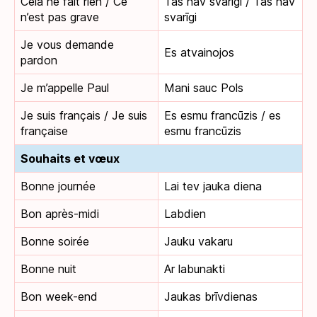
Cela ne fait rien / Ce
Tas nav svarīgi / Tas nav
n’est pas grave
svarīgi
Je vous demande
Es atvainojos
pardon
Je m’appelle Paul
Mani sauc Pols
Je suis français / Je suis
Es esmu francūzis / es
française
esmu francūzis
Souhaits et vœux
Bonne journée
Lai tev jauka diena
Bon après-midi
Labdien
Bonne soirée
Jauku vakaru
Bonne nuit
Ar labunakti
Bon week-end
Jaukas brīvdienas