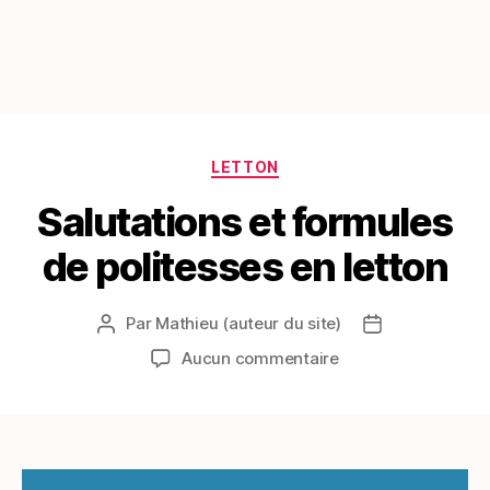
Catégories
LETTON
Salutations et formules
de politesses en letton
Par
Mathieu (auteur du site)
Auteur
Date
de
de
sur
Aucun commentaire
l’article
l’article
Salutations
et
formules
de
politesses