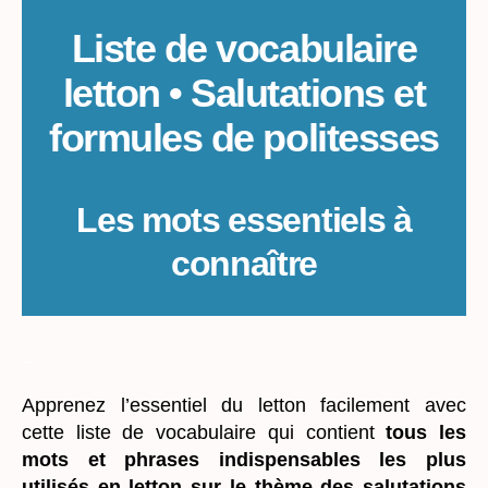
en
letton
Liste de vocabulaire
letton • Salutations et
formules de politesses
Les mots essentiels à
connaître
_
Apprenez l’essentiel du letton facilement avec
cette liste de vocabulaire qui contient
tous les
mots et phrases indispensables les plus
utilisés en letton sur le thème des salutations