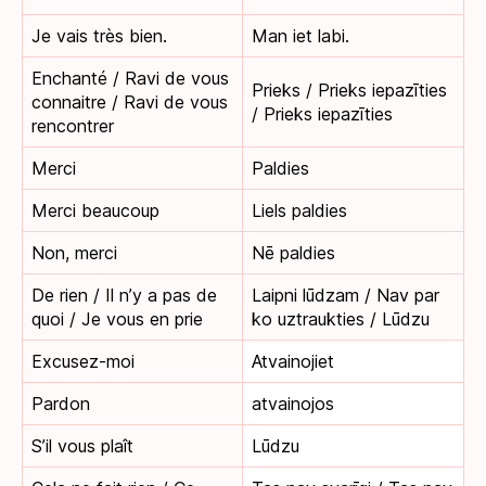
Je vais très bien.
Man iet labi.
Enchanté / Ravi de vous
Prieks / Prieks iepazīties
connaitre / Ravi de vous
/ Prieks iepazīties
rencontrer
Merci
Paldies
Merci beaucoup
Liels paldies
Non, merci
Nē paldies
De rien / Il n’y a pas de
Laipni lūdzam / Nav par
quoi / Je vous en prie
ko uztraukties / Lūdzu
Excusez-moi
Atvainojiet
Pardon
atvainojos
S’il vous plaît
Lūdzu