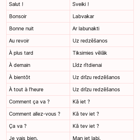
Salut !
Sveiki !
Bonsoir
Labvakar
Bonne nuit
Ar labunakti
Au revoir
Uz redzēšanos
À plus tard
Tiksimies vēlāk
À demain
Līdz rītdienai
À bientôt
Uz drīzu redzēšanos
À tout à l’heure
Uz drīzu redzēšanos
Comment ça va ?
Kā iet ?
Comment allez-vous ?
Kā tev iet ?
Ça va ?
Kā tev iet ?
Je vais bien.
Man iet labi.