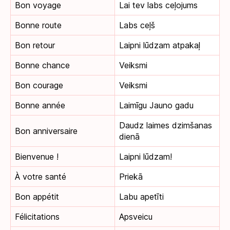
Bon voyage
Lai tev labs ceļojums
Bonne route
Labs ceļš
Bon retour
Laipni lūdzam atpakaļ
Bonne chance
Veiksmi
Bon courage
Veiksmi
Bonne année
Laimīgu Jauno gadu
Daudz laimes dzimšanas
Bon anniversaire
dienā
Bienvenue !
Laipni lūdzam!
À votre santé
Priekā
Bon appétit
Labu apetīti
Félicitations
Apsveicu