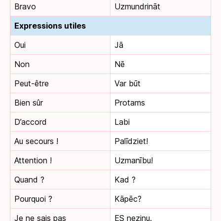
Bravo
Uzmundrināt
Expressions utiles
Oui
Jā
Non
Nē
Peut-être
Var būt
Bien sûr
Protams
D’accord
Labi
Au secours !
Palīdziet!
Attention !
Uzmanību!
Quand ?
Kad ?
Pourquoi ?
Kāpēc?
Je ne sais pas
ES nezinu.