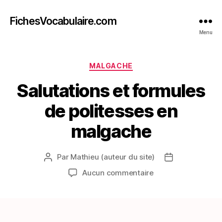
FichesVocabulaire.com
Menu
Catégories
MALGACHE
Salutations et formules
de politesses en
malgache
Par
Mathieu (auteur du site)
Auteur
Date
de
de
sur
Aucun commentaire
l’article
l’article
Salutations
et
formules
de