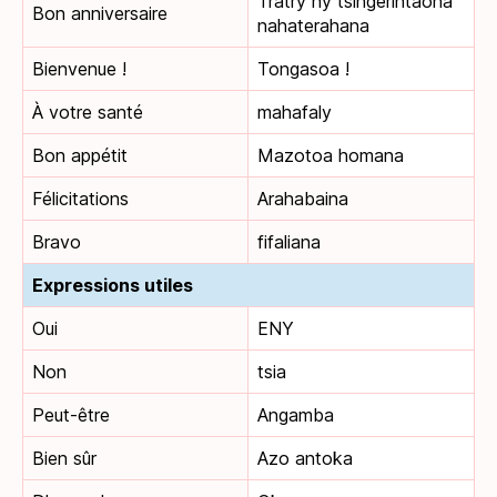
Tratry ny tsingerintaona
Bon anniversaire
nahaterahana
Bienvenue !
Tongasoa !
À votre santé
mahafaly
Bon appétit
Mazotoa homana
Félicitations
Arahabaina
Bravo
fifaliana
Expressions utiles
Oui
ENY
Non
tsia
Peut-être
Angamba
Bien sûr
Azo antoka