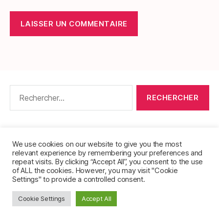
Rechercher :
CONTACT
•
PACKS DE FICHES DE LANGUES
•
À PROPOS
•
MENTIONS LÉGALES
•
We use cookies on our website to give you the most
relevant experience by remembering your preferences and
POLITIQUE DE CONFIDENTIALITÉ
repeat visits. By clicking “Accept All”, you consent to the use
of ALL the cookies. However, you may visit "Cookie
Settings" to provide a controlled consent.
Cookie Settings
Accept All
© 2026
FichesVocabulaire.com
Haut
↑