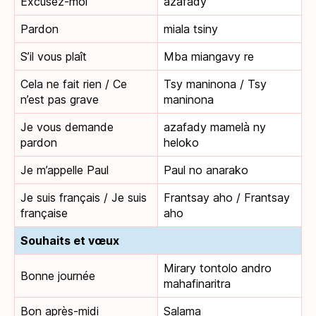
Excusez-moi
azafady
Pardon
miala tsiny
S’il vous plaît
Mba miangavy re
Cela ne fait rien / Ce
Tsy maninona / Tsy
n’est pas grave
maninona
Je vous demande
azafady mamelà ny
pardon
heloko
Je m’appelle Paul
Paul no anarako
Je suis français / Je suis
Frantsay aho / Frantsay
française
aho
Souhaits et vœux
Mirary tontolo andro
Bonne journée
mahafinaritra
Bon après-midi
Salama