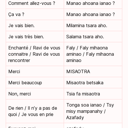
Comment allez-vous ?
Manao ahoana ianao ?
Ça va ?
Manao ahoana ianao ?
Je vais bien.
Milamina tsara aho.
Je vais très bien.
Salama tsara aho.
Enchanté / Ravi de vous
Faly / Faly mihaona
connaitre / Ravi de vous
aminao / Faly mihaona
rencontrer
aminao
Merci
MISAOTRA
Merci beaucoup
Misaotra betsaka
Non, merci
Tsia fa misaotra
Tonga soa ianao / Tsy
De rien / Il n’y a pas de
misy mampanahy /
quoi / Je vous en prie
Azafady