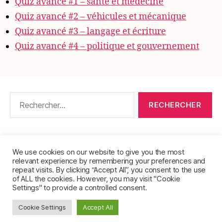
Quiz avancé #1 – santé et médecine
Quiz avancé #2 – véhicules et mécanique
Quiz avancé #3 – langage et écriture
Quiz avancé #4 – politique et gouvernement
Rechercher :
CONTACT
•
PACKS DE FICHES DE LANGUES
•
À PROPOS
•
MENTIONS LÉGALES
•
We use cookies on our website to give you the most
relevant experience by remembering your preferences and
POLITIQUE DE CONFIDENTIALITÉ
repeat visits. By clicking “Accept All”, you consent to the use
of ALL the cookies. However, you may visit "Cookie
Settings" to provide a controlled consent.
Cookie Settings
Accept All
© 2026
FichesVocabulaire.com
Haut
↑