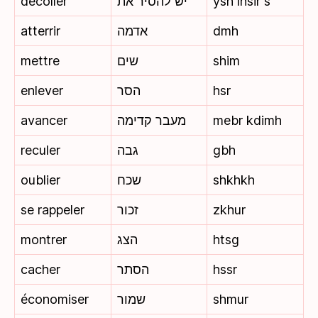
décoller
יש להסיר את
ysh lhsir s
atterrir
אדמה
dmh
mettre
שים
shim
enlever
הסר
hsr
avancer
מעבר קדימה
mebr kdimh
reculer
גבה
gbh
oublier
שכח
shkhkh
se rappeler
זכור
zkhur
montrer
הצג
htsg
cacher
הסתר
hssr
économiser
שמור
shmur