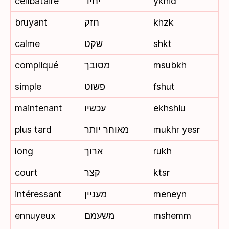
célibataire
יחיד
ykhid
bruyant
חזק
khzk
calme
שקט
shkt
compliqué
מסובך
msubkh
simple
פשוט
fshut
maintenant
עכשיו
ekhshiu
plus tard
מאוחר יותר
mukhr yesr
long
ארוך
rukh
court
קצר
ktsr
intéressant
מעניין
meneyn
ennuyeux
משעמם
mshemm