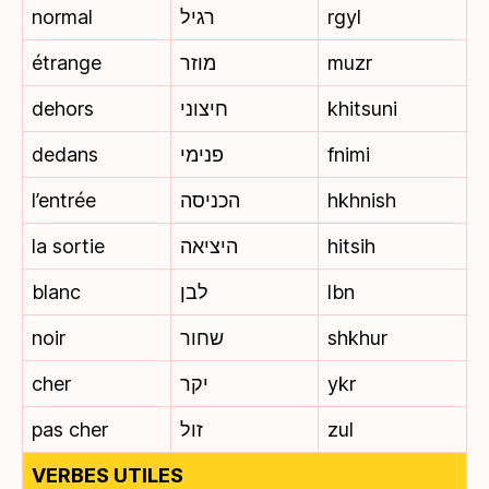
normal
רגיל
rgyl
étrange
מוזר
muzr
dehors
חיצוני
khitsuni
dedans
פנימי
fnimi
l’entrée
הכניסה
hkhnish
la sortie
היציאה
hitsih
blanc
לבן
lbn
noir
שחור
shkhur
cher
יקר
ykr
pas cher
זול
zul
VERBES UTILES