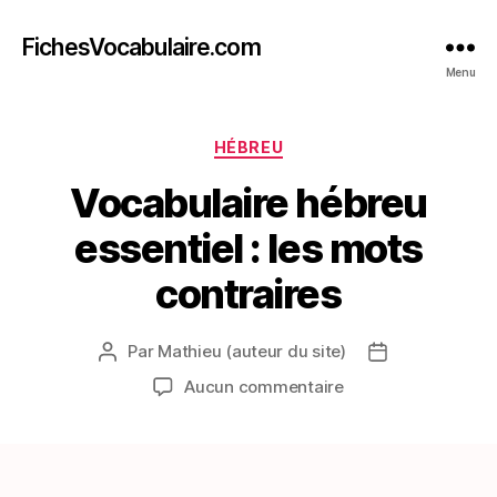
FichesVocabulaire.com
Menu
Catégories
HÉBREU
Vocabulaire hébreu
essentiel : les mots
contraires
Par
Mathieu (auteur du site)
Auteur
Date
de
de
sur
Aucun commentaire
l’article
l’article
Vocabulaire
hébreu
essentiel
: