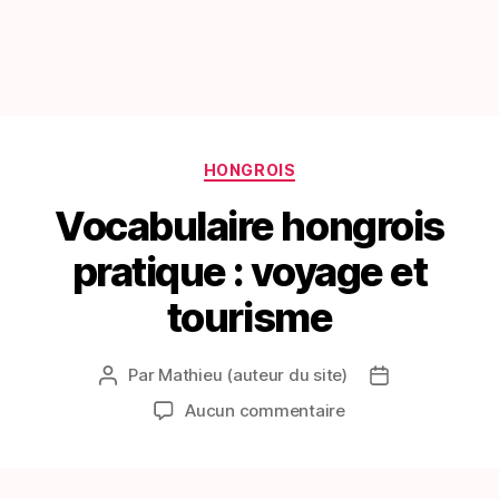
Catégories
HONGROIS
Vocabulaire hongrois
pratique : voyage et
tourisme
Par
Mathieu (auteur du site)
Auteur
Date
de
de
sur
Aucun commentaire
l’article
l’article
Vocabulaire
hongrois
pratique