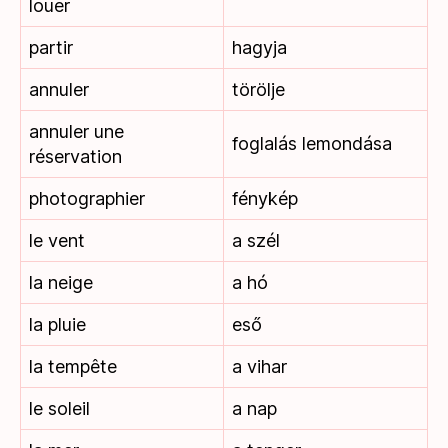
louer
partir
hagyja
annuler
törölje
annuler une
foglalás lemondása
réservation
photographier
fénykép
le vent
a szél
la neige
a hó
la pluie
eső
la tempête
a vihar
le soleil
a nap