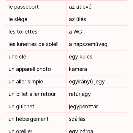
le passeport
az útlevél
le siège
az ülés
les toilettes
a WC
les lunettes de soleil
a napszemüveg
une clé
egy kulcs
un appareil photo
kamera
un aller simple
egyirányú jegy
un billet aller retour
retúrjegy
un guichet
jegypénztár
un hébergement
szállás
un oreiller
egy párna