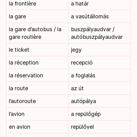
la frontière
a határ
la gare
a vasútállomás
la gare d’autobus / la
buszpályaudvar /
gare routière
autóbuszpályaudvar
le ticket
jegy
la réception
recepció
la réservation
a foglalás
la route
az út
l’autoroute
autópálya
l’avion
a repülőgép
en avion
repülővel