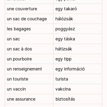
une couverture
egy takaró
un sac de couchage
hálózsák
les bagages
poggyász
un sac
egy táska
un sac à dos
hátizsák
un pourboire
egy tipp
un renseignement
egy információ
un touriste
turista
un vaccin
vakcina
une assurance
biztosítás