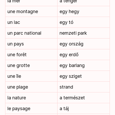
la mer
a tenger
une montagne
egy hegy
un lac
egy tó
un parc national
nemzeti park
un pays
egy ország
une forêt
egy erdő
une grotte
egy barlang
une île
egy sziget
une plage
strand
la nature
a természet
le paysage
a táj