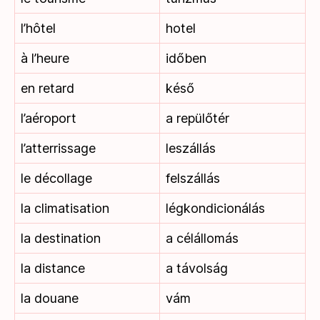
l’hôtel
hotel
à l’heure
időben
en retard
késő
l’aéroport
a repülőtér
l’atterrissage
leszállás
le décollage
felszállás
la climatisation
légkondicionálás
la destination
a célállomás
la distance
a távolság
la douane
vám