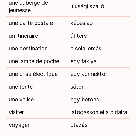
une auberge de
ifjúsági szálló
jeunesse
une carte postale
képeslap
un itinéraire
útiterv
une destination
a célállomás
une lampe de poche
egy fáklya
une prise électrique
egy konnektor
une tente
sátor
une valise
egy bőrönd
visiter
látogasson el a oldalra
voyager
utazás