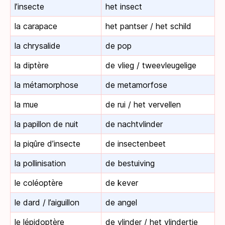
l’insecte
het insect
la carapace
het pantser / het schild
la chrysalide
de pop
la diptère
de vlieg / tweevleugelige
la métamorphose
de metamorfose
la mue
de rui / het vervellen
la papillon de nuit
de nachtvlinder
la piqûre d’insecte
de insectenbeet
la pollinisation
de bestuiving
le coléoptère
de kever
le dard / l’aiguillon
de angel
le lépidoptère
de vlinder / het vlindertje