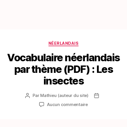
Catégories
NÉERLANDAIS
Vocabulaire néerlandais
par thème (PDF) : Les
insectes
Par
Mathieu (auteur du site)
Auteur
Date
de
de
sur
Aucun commentaire
l’article
l’article
Vocabulaire
néerlandais
par