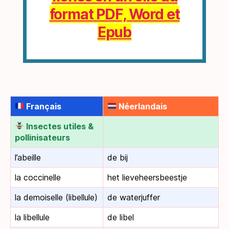
format PDF, Word et
Epub
Français
Néerlandais
Insectes utiles &
pollinisateurs
l’abeille
de bij
la coccinelle
het lieveheersbeestje
la demoiselle (libellule)
de waterjuffer
la libellule
de libel