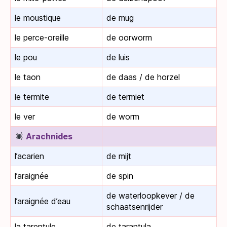
le moustique
de mug
le perce-oreille
de oorworm
le pou
de luis
le taon
de daas / de horzel
le termite
de termiet
le ver
de worm
Arachnides
l’acarien
de mijt
l’araignée
de spin
de waterloopkever / de
l’araignée d’eau
schaatsenrijder
la tarentule
de tarantula