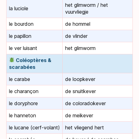
het glimworm / het
la luciole
vuurvliegje
le bourdon
de hommel
le papillon
de vlinder
le ver luisant
het glimworm
Coléoptères &
scarabées
le carabe
de loopkever
le charançon
de snuitkever
le doryphore
de coloradokever
le hanneton
de meikever
le lucane (cerf-volant)
het vliegend hert