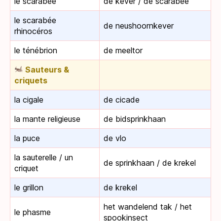
le scarabée
de kever / de scarabee
le scarabée
de neushoornkever
rhinocéros
le ténébrion
de meeltor
Sauteurs &
criquets
la cigale
de cicade
la mante religieuse
de bidsprinkhaan
la puce
de vlo
la sauterelle / un
de sprinkhaan / de krekel
criquet
le grillon
de krekel
het wandelend tak / het
le phasme
spookinsect