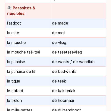
Parasites &
nuisibles
l’asticot
de made
la mite
de mot
la mouche
de vlieg
la mouche tsé-tsé
de tseetseevlieg
la punaise
de wants / de wandluis
la punaise de lit
de bedwants
la tique
de teek
le cafard
de kakkerlak
le frelon
de hoornaar
le mille-pattes
de duizendpoot