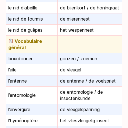
le nid d’abeille
de bijenkorf / de honingraat
le nid de fourmis
de mierennest
le nid de guêpes
het wespennest
Vocabulaire
général
bourdonner
gonzen / zoemen
l’aile
de vleugel
l’antenne
de antenne / de voelspriet
de entomologie / de
l’entomologie
insectenkunde
l’envergure
de vleugelspanning
l’hyménoptère
het vliesvleugelig insect