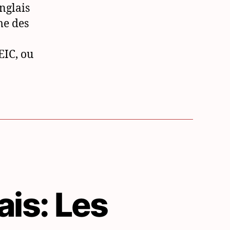
anglais
me des
EIC, ou
ais: Les