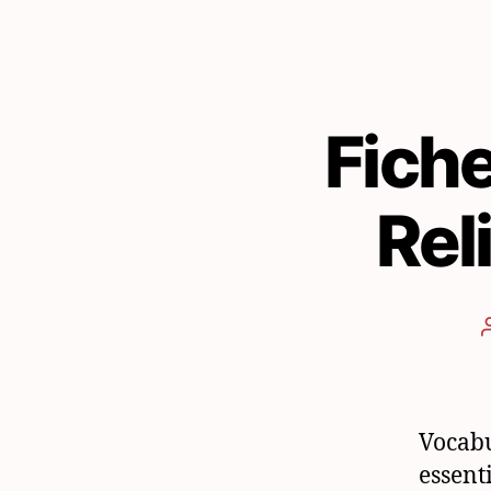
Fiche
Rel
Vocabu
essent