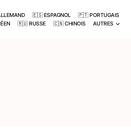
 ALLEMAND
🇪🇸 ESPAGNOL
🇵🇹 PORTUGAIS
RÉEN
🇷🇺 RUSSE
🇨🇳 CHINOIS
AUTRES