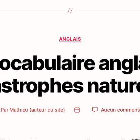
Catégories
ANGLAIS
ocabulaire angl
strophes natur
Par
Mathieu (auteur du site)
Aucun commenta
teur
Date
e
de
article
l’article