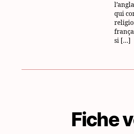
l’angl
qui co
religi
frança
si […]
Fiche v