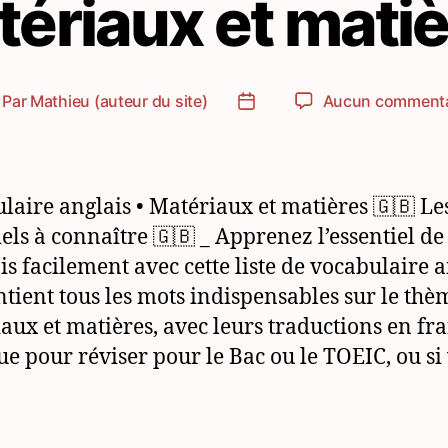
ériaux et mati
Par
Mathieu (auteur du site)
Aucun commenta
teur
Date
e
de
article
l’article
laire anglais • Matériaux et matières 🇬🇧 Le
iels à connaître 🇬🇧 _ Apprenez l’essentiel de
ais facilement avec cette liste de vocabulaire 
ntient tous les mots indispensables sur le thè
aux et matières, avec leurs traductions en fra
ue pour réviser pour le Bac ou le TOEIC, ou si