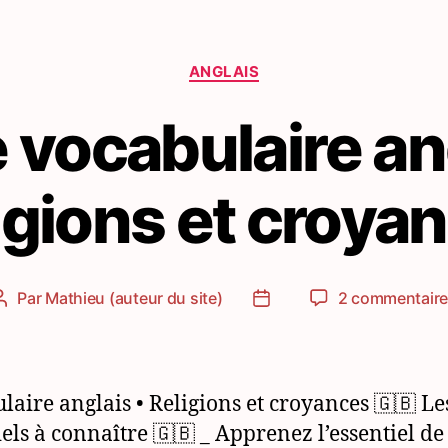
Catégories
ANGLAIS
 vocabulaire an
igions et croya
Par
Mathieu (auteur du site)
2 commentair
Auteur
Date
de
de
l’article
l’article
laire anglais • Religions et croyances 🇬🇧 Le
iels à connaître 🇬🇧 _ Apprenez l’essentiel de