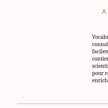
Au
d
l’
Vocabu
connaî
facile
contie
scient
pour r
enrich