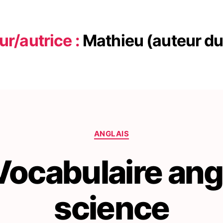
r/autrice :
Mathieu (auteur du 
Catégories
ANGLAIS
Vocabulaire angl
science