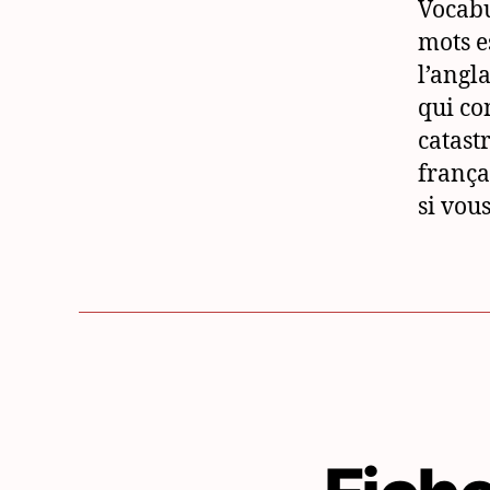
Vocabu
mots e
l’angl
qui co
catast
frança
si vou