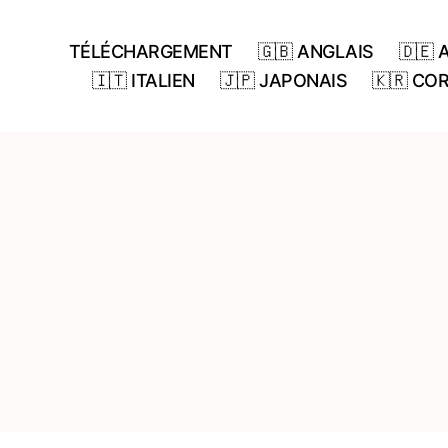
TÉLÉCHARGEMENT
🇬🇧 ANGLAIS
🇩🇪
🇮🇹 ITALIEN
🇯🇵 JAPONAIS
🇰🇷 CO