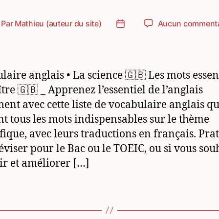
Par
Mathieu (auteur du site)
Aucun commenta
teur
Date
e
de
article
l’article
laire anglais • La science 🇬🇧 Les mots essent
tre 🇬🇧 _ Apprenez l’essentiel de l’anglais
ment avec cette liste de vocabulaire anglais qu
nt tous les mots indispensables sur le thème
ifique, avec leurs traductions en français. Pra
éviser pour le Bac ou le TOEIC, ou si vous sou
ir et améliorer […]