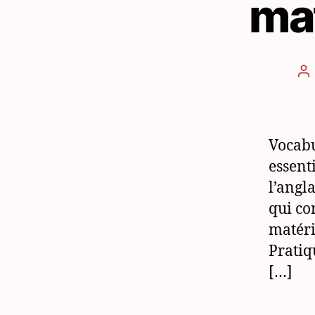
mat
Au
d
l’
Vocabu
essent
l’angl
qui co
matéri
Pratiq
[…]