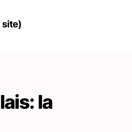
site)
ais: la