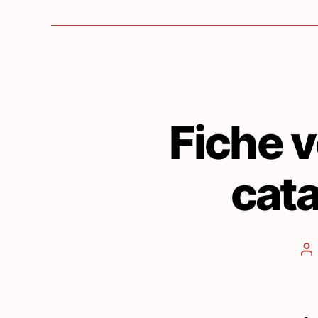
Fiche v
cata
Au
d
l’