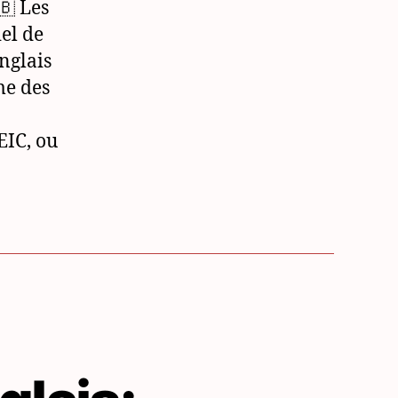
🇧 Les
catastrophes
iel de
naturelles
anglais
me des
EIC, ou