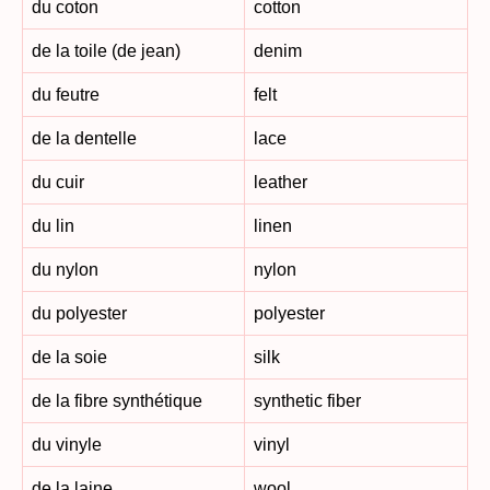
du coton
cotton
de la toile (de jean)
denim
du feutre
felt
de la dentelle
lace
du cuir
leather
du lin
linen
du nylon
nylon
du polyester
polyester
de la soie
silk
de la fibre synthétique
synthetic fiber
du vinyle
vinyl
de la laine
wool