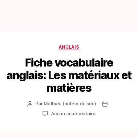
Catégories
ANGLAIS
Fiche vocabulaire
anglais: Les matériaux et
matières
Par
Mathieu (auteur du site)
Auteur
Date
de
de
sur
Aucun commentaire
l’article
l’article
Fiche
vocabulaire
anglais: