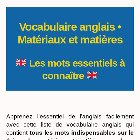
Les
matériaux
et
matières
Vocabulaire anglais •
Matériaux et matières
Les mots essentiels à
connaître
_
Apprenez l’essentiel de l’anglais facilement
avec cette liste de vocabulaire anglais qui
contient
tous les mots indispensables sur le