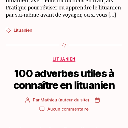
lituanien, avec leurs traductions en français.
Pratique pour réviser ou apprendre le lituanien
par soi-même avant de voyager, ou si vous […]
Lituanien
Étiquettes
Catégories
LITUANIEN
100 adverbes utiles à
connaître en lituanien
Par
Mathieu (auteur du site)
Auteur
Date
de
de
sur
Aucun commentaire
l’article
l’article
100
adverbes
utiles