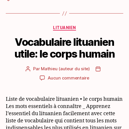
Catégories
LITUANIEN
Vocabulaire lituanien
utile: le corps humain
Par
Mathieu (auteur du site)
Auteur
Date
de
de
sur
Aucun commentaire
l’article
l’article
Vocabulaire
lituanien
utile:
Liste de vocabulaire lituanien • le corps humain
le
Les mots essentiels à connaître _ Apprenez
corps
l’essentiel du lituanien facilement avec cette
humain
liste de vocabulaire qui contient tous les mots
indispensables les plus utilisés en lituanien sur