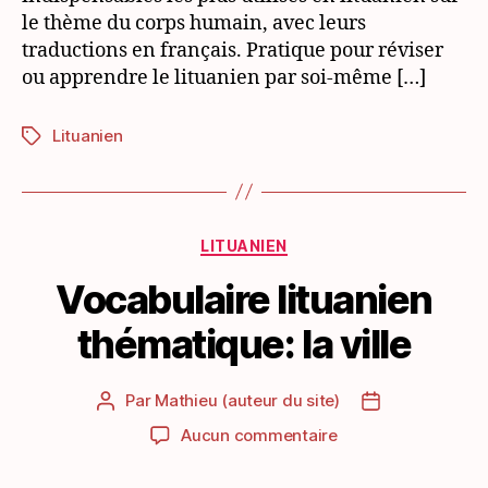
le thème du corps humain, avec leurs
traductions en français. Pratique pour réviser
ou apprendre le lituanien par soi-même […]
Lituanien
Étiquettes
Catégories
LITUANIEN
Vocabulaire lituanien
thématique: la ville
Par
Mathieu (auteur du site)
Auteur
Date
de
de
sur
Aucun commentaire
l’article
l’article
Vocabulaire
lituanien