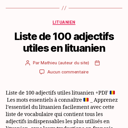
Catégories
LITUANIEN
Liste de 100 adjectifs
utiles en lituanien
Par
Mathieu (auteur du site)
Auteur
Date
de
de
sur
Aucun commentaire
l’article
l’article
Liste
de
100
Liste de 100 adjectifs utiles lituanien +PDF
adjectifs
Les mots essentiels à connaître
_ Apprenez
utiles
l’essentiel du lituanien facilement avec cette
en
liste de vocabulaire qui contient tous les
lituanien
adjectifs indispensables les plus utilisés en