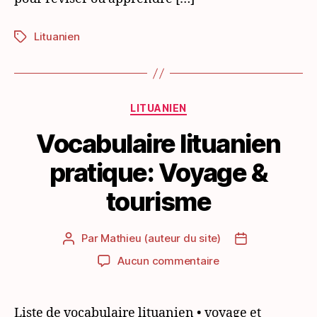
Lituanien
Étiquettes
Catégories
LITUANIEN
Vocabulaire lituanien
pratique: Voyage &
tourisme
Par
Mathieu (auteur du site)
Auteur
Date
de
de
sur
Aucun commentaire
l’article
l’article
Vocabulaire
lituanien
pratique:
Liste de vocabulaire lituanien • voyage et