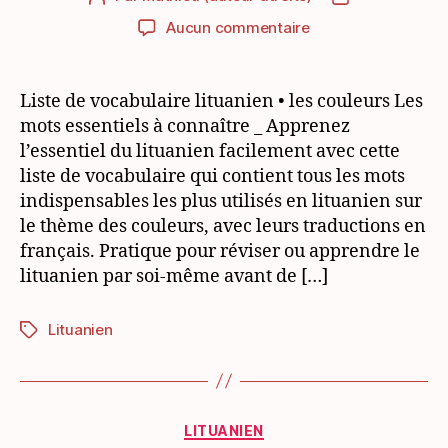
de
de
sur
Aucun commentaire
l’article
l’article
Liste
de
vocabulaire
Liste de vocabulaire lituanien • les couleurs Les
lituanien
mots essentiels à connaître _ Apprenez
pour
l’essentiel du lituanien facilement avec cette
débutant:
liste de vocabulaire qui contient tous les mots
les
indispensables les plus utilisés en lituanien sur
couleurs
le thème des couleurs, avec leurs traductions en
français. Pratique pour réviser ou apprendre le
lituanien par soi-même avant de […]
Lituanien
Étiquettes
Catégories
LITUANIEN