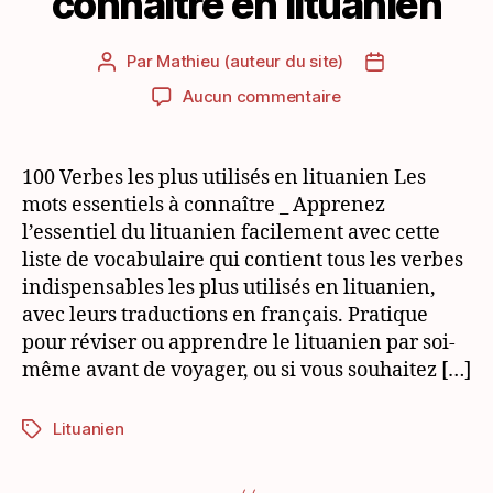
connaître en lituanien
Par
Mathieu (auteur du site)
Auteur
Date
de
de
sur
Aucun commentaire
l’article
l’article
100
verbes
utiles
100 Verbes les plus utilisés en lituanien Les
à
mots essentiels à connaître _ Apprenez
connaître
l’essentiel du lituanien facilement avec cette
en
liste de vocabulaire qui contient tous les verbes
lituanien
indispensables les plus utilisés en lituanien,
avec leurs traductions en français. Pratique
pour réviser ou apprendre le lituanien par soi-
même avant de voyager, ou si vous souhaitez […]
Lituanien
Étiquettes