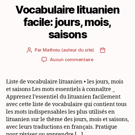
Vocabulaire lituanien
facile: jours, mois,
saisons
Par
Mathieu (auteur du site)
Auteur
Date
de
de
sur
Aucun commentaire
l’article
l’article
Vocabulaire
lituanien
facile:
Liste de vocabulaire lituanien • les jours, mois
jours,
et saisons Les mots essentiels à connaître _
mois,
Apprenez l’essentiel du lituanien facilement
saisons
avec cette liste de vocabulaire qui contient tous
les mots indispensables les plus utilisés en
lituanien sur le thème des jours, mois et saisons,
avec leurs traductions en français. Pratique
pour réviser ou apprendre […]