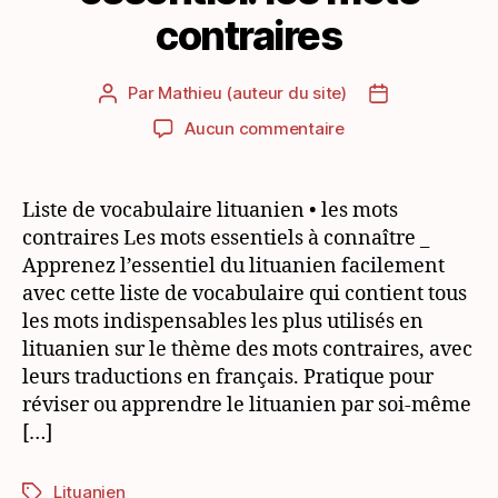
contraires
Par
Mathieu (auteur du site)
Auteur
Date
de
de
sur
Aucun commentaire
l’article
l’article
Vocabulaire
lituanien
essentiel:
Liste de vocabulaire lituanien • les mots
les
contraires Les mots essentiels à connaître _
mots
Apprenez l’essentiel du lituanien facilement
contraires
avec cette liste de vocabulaire qui contient tous
les mots indispensables les plus utilisés en
lituanien sur le thème des mots contraires, avec
leurs traductions en français. Pratique pour
réviser ou apprendre le lituanien par soi-même
[…]
Lituanien
Étiquettes