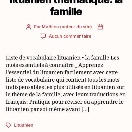
famille
Par
Mathieu (auteur du site)
Auteur
Date
de
de
sur
Aucun commentaire
l’article
l’article
Liste
de
vocabulaire
Liste de vocabulaire lituanien • la famille Les
lituanien
mots essentiels à connaître _ Apprenez
thématique:
l’essentiel du lituanien facilement avec cette
la
liste de vocabulaire qui contient tous les mots
famille
indispensables les plus utilisés en lituanien sur
le thème de la famille, avec leurs traductions en
français. Pratique pour réviser ou apprendre le
lituanien par soi-même avant […]
Lituanien
Étiquettes