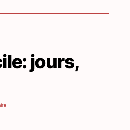
le: jours,
sur
ire
Vocabulaire
lituanien
facile: