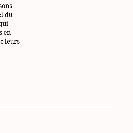
jours,
isons
mois,
el du
saisons
qui
s en
c leurs