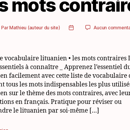
es mots contrair
Par
Mathieu (auteur du site)
Aucun commenta
uteur
Date
e
de
article
l’article
de vocabulaire lituanien • les mots contraires 
ssentiels à connaître _ Apprenez l’essentiel d
ien facilement avec cette liste de vocabulaire 
nt tous les mots indispensables les plus utilisé
ien sur le thème des mots contraires, avec leu
tions en français. Pratique pour réviser ou
dre le lituanien par soi-même […]