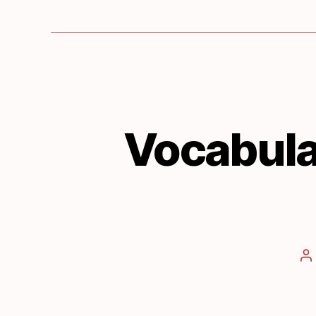
Vocabulai
A
d
l’