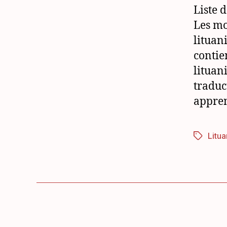
Liste d
Les mo
lituan
contie
lituan
traduc
appre
Litua
Étiquett