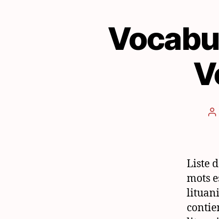
Vocabul
V
A
d
l’
Liste 
mots e
lituan
contie