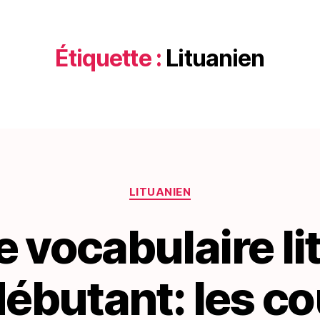
Étiquette :
Lituanien
Catégories
LITUANIEN
e vocabulaire l
ébutant: les c