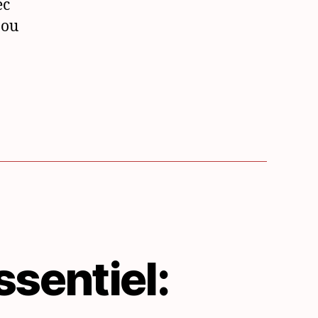
ec
 ou
ssentiel: