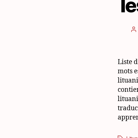
l
A
d
l’
Liste 
mots e
lituan
contie
lituan
traduc
appren