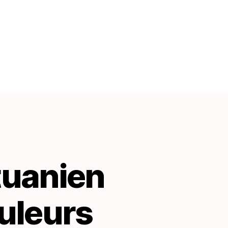
ituanien
ouleurs