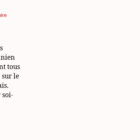
sur
ire
Liste
de
vocabulaire
lituanien
s
pour
anien
débutant:
nt tous
les
couleurs
 sur le
is.
 soi-