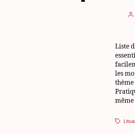
A
d
l’
Liste 
essent
facile
les mot
thème 
Pratiq
même 
Litua
Étiquett