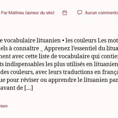
Par
Mathieu (auteur du site)
Aucun commenta
uteur
Date
e
de
article
l’article
de vocabulaire lituanien • les couleurs Les mot
iels à connaître _ Apprenez l’essentiel du litu
ment avec cette liste de vocabulaire qui contie
s indispensables les plus utilisés en lituanien
des couleurs, avec leurs traductions en frança
ue pour réviser ou apprendre le lituanien par
avant de […]
nien
es