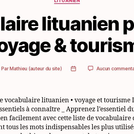
LITUANIEN
aire lituanien p
oyage & touris
Par
Mathieu (auteur du site)
Aucun commenta
uteur
Date
e
de
article
l’article
de vocabulaire lituanien • voyage et tourisme 
ssentiels à connaître _ Apprenez l’essentiel d
ien facilement avec cette liste de vocabulaire 
nt tous les mots indispensables les plus utilisé