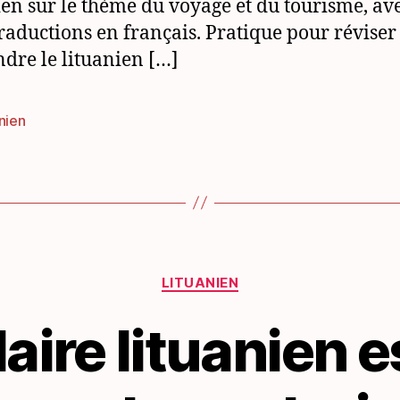
ien sur le thème du voyage et du tourisme, av
traductions en français. Pratique pour réviser
dre le lituanien […]
nien
es
Catégories
LITUANIEN
ire lituanien e