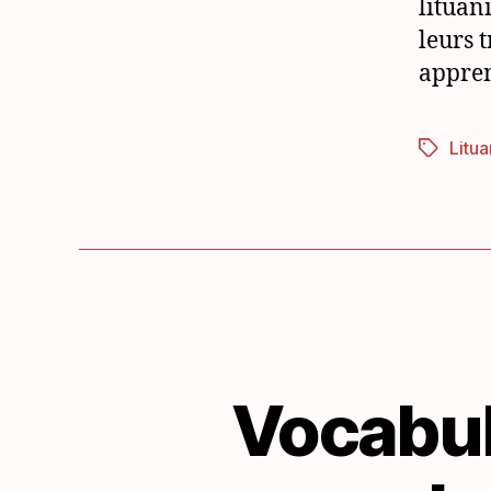
lituan
leurs 
appren
Litua
Étiquett
Vocabula