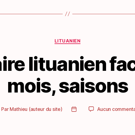
Catégories
LITUANIEN
re lituanien faci
mois, saisons
Par
Mathieu (auteur du site)
Aucun commenta
uteur
Date
e
de
article
l’article