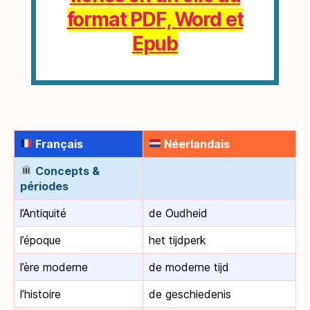
format PDF, Word et
Epub
Français
Néerlandais
Concepts &
périodes
l’Antiquité
de Oudheid
l’époque
het tijdperk
l’ère moderne
de moderne tijd
l’histoire
de geschiedenis