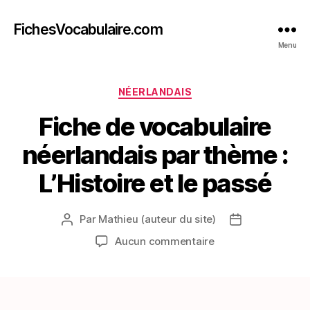
FichesVocabulaire.com
Menu
Catégories
NÉERLANDAIS
Fiche de vocabulaire
néerlandais par thème :
L’Histoire et le passé
Par
Mathieu (auteur du site)
Auteur
Date
de
de
sur
Aucun commentaire
l’article
l’article
Fiche
de
vocabulaire
néerlandais