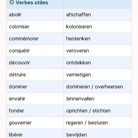
Verbes utiles
abolir
afschaffen
coloniser
koloniseren
commémorer
herdenken
conquérir
veroveren
découvrir
ontdekken
détruire
vernietigen
dominer
domineren / overheersen
envahir
binnenvallen
fonder
oprichten / stichten
gouverner
regeren / besturen
libérer
bevrijden