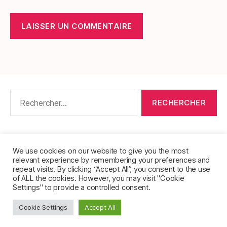
Rechercher :
CONTACT
•
PACKS DE FICHES DE LANGUES
•
À PROPOS
•
MENTIONS LÉGALES
•
We use cookies on our website to give you the most
relevant experience by remembering your preferences and
POLITIQUE DE CONFIDENTIALITÉ
repeat visits. By clicking “Accept All”, you consent to the use
of ALL the cookies. However, you may visit "Cookie
Settings" to provide a controlled consent.
Cookie Settings
Accept All
© 2026
FichesVocabulaire.com
Haut
↑