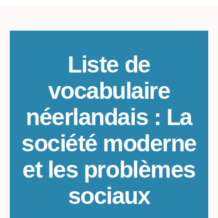
de
vocabulaire
néerlandais
:
La
société
Liste de
moderne
et
vocabulaire
les
problèmes
néerlandais : La
sociaux
société moderne
et les problèmes
sociaux