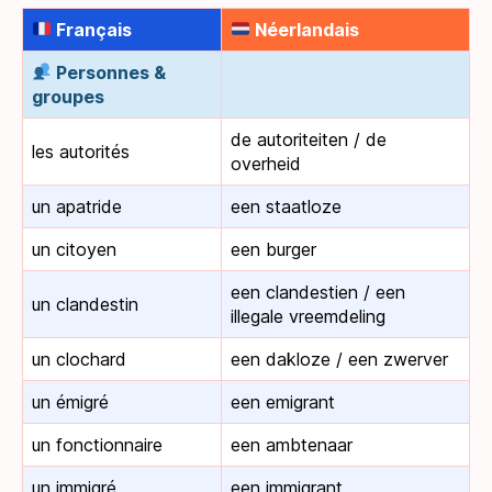
Français
Néerlandais
Personnes &
groupes
de autoriteiten / de
les autorités
overheid
un apatride
een staatloze
un citoyen
een burger
een clandestien / een
un clandestin
illegale vreemdeling
un clochard
een dakloze / een zwerver
un émigré
een emigrant
un fonctionnaire
een ambtenaar
un immigré
een immigrant