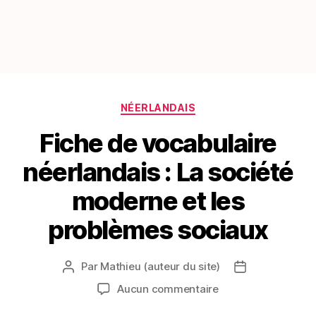
Catégories
NÉERLANDAIS
Fiche de vocabulaire
néerlandais : La société
moderne et les
problèmes sociaux
Par
Mathieu (auteur du site)
Auteur
Date
de
de
sur
Aucun commentaire
l’article
l’article
Fiche