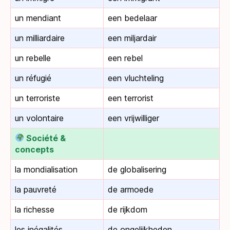
un mendiant
een bedelaar
un milliardaire
een miljardair
un rebelle
een rebel
un réfugié
een vluchteling
un terroriste
een terrorist
un volontaire
een vrijwilliger
Société &
concepts
la mondialisation
de globalisering
la pauvreté
de armoede
la richesse
de rijkdom
les inégalités
de ongelijkheden