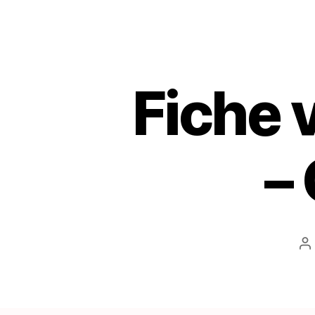
Fiche 
–
A
d
l’