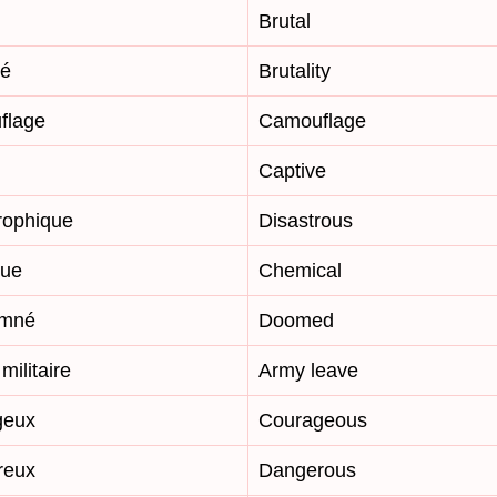
Brutal
té
Brutality
flage
Camouflage
Captive
rophique
Disastrous
que
Chemical
mné
Doomed
ilitaire
Army leave
geux
Courageous
reux
Dangerous