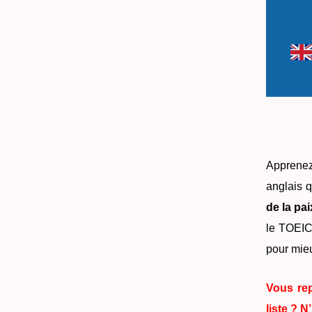
_
Apprenez
anglais q
de la pai
le TOEIC,
pour mieu
Vous rep
liste ? N