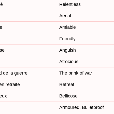
né
Relentless
Aerial
e
Amiable
Friendly
se
Anguish
Atrocious
d de la guerre
The brink of war
en retraite
Retreat
ueux
Bellicose
Armoured, Bulletproof