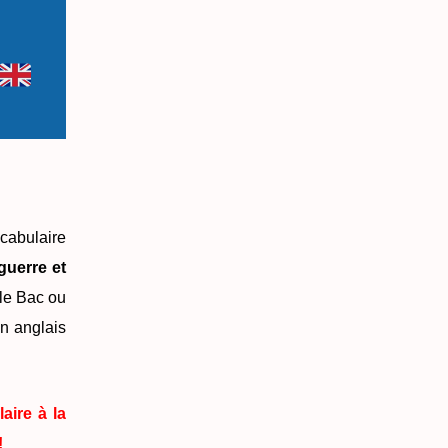
cabulaire
guerre et
 le Bac ou
en anglais
aire à la
!