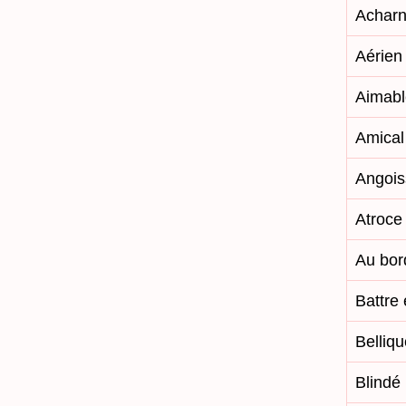
Achar
Aérien
Aimabl
Amical
Angois
Atroce
Au bor
Battre 
Belliq
Blindé