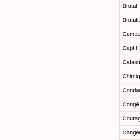
Brutal
Brutali
Camou
Captif
Catast
Chimi
Conda
Congé m
Coura
Dange