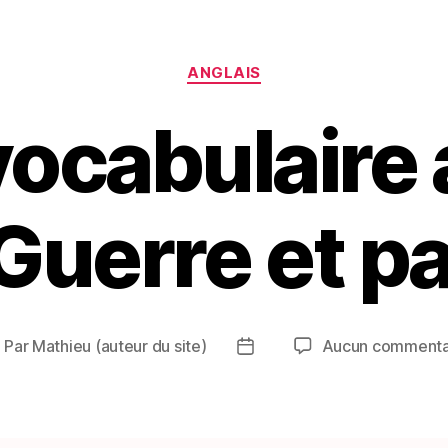
Catégories
ANGLAIS
vocabulaire 
 Guerre et pa
Par
Mathieu (auteur du site)
Aucun commenta
uteur
Date
e
de
article
l’article