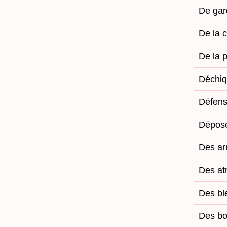
De gar
De la 
De la 
Déchiq
Défens
Dépose
Des a
Des at
Des bl
Des b