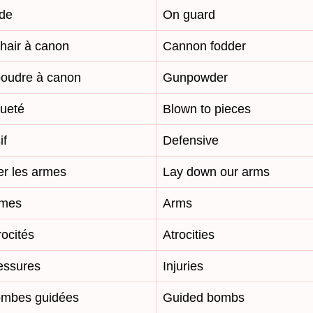
de
On guard
chair à canon
Cannon fodder
poudre à canon
Gunpowder
ueté
Blown to pieces
if
Defensive
r les armes
Lay down our arms
rmes
Arms
rocités
Atrocities
essures
Injuries
ombes guidées
Guided bombs