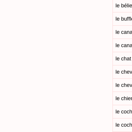
le bélie
le buffl
le can
le cana
le chat
le chev
le chev
le chie
le coc
le coc