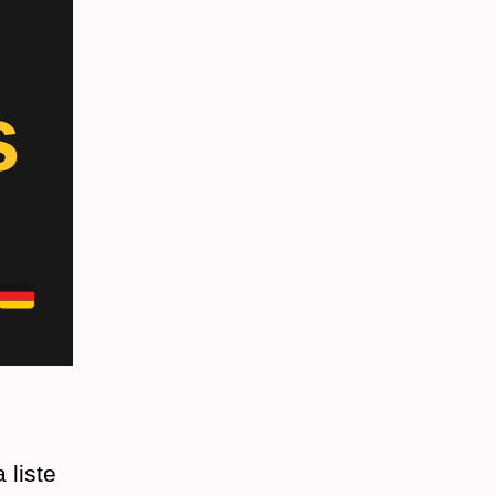
s
 liste