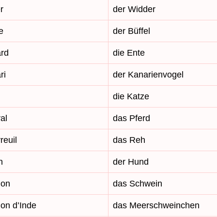
r
der Widder
e
der Büffel
ard
die Ente
ri
der Kanarienvogel
die Katze
al
das Pferd
reuil
das Reh
n
der Hund
hon
das Schwein
hon d’Inde
das Meerschweinchen