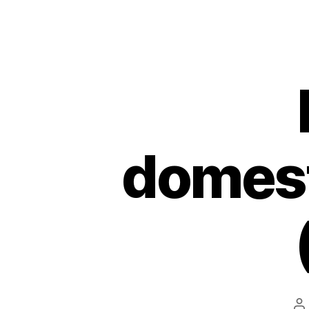
domest
A