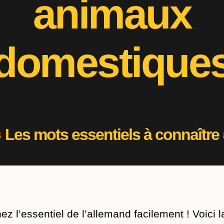
animaux
domestique
Les mots essentiels à connaître
z l’essentiel de l’allemand facilement ! Voici la