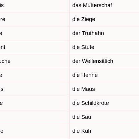
is
das Mutterschaf
vre
die Ziege
e
der Truthahn
ent
die Stute
ruche
der Wellensittich
e
die Henne
is
die Maus
ue
die Schildkröte
die Sau
he
die Kuh