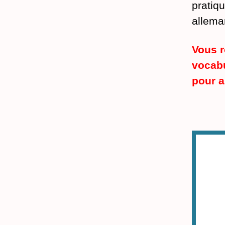
pratiq
allema
Vous r
vocabu
pour a