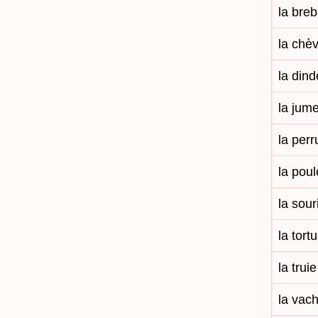
la breb
la chè
la dind
la jum
la per
la poul
la sour
la tort
la truie
la vac