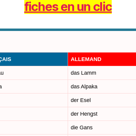
fiches en un clic
ÇAIS
ALLEMAND
au
das Lamm
a
das Alpaka
der Esel
n
der Hengst
die Gans