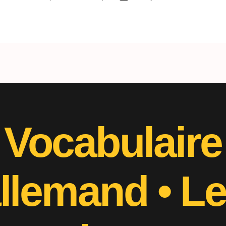
e
de
article
l’article
Vocabulaire
allemand
• L