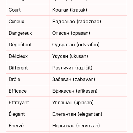
Court
Кратак (kratak)
Curieux
Радознао (radoznao)
Dangereux
Опасан (opasan)
Dégoûtant
Одвратан (odvraťan)
Délicieux
Укусан (ukusan)
Différent
Различит (različit)
Drôle
Забаван (zabavan)
Efficace
Ефикасан (efikasan)
Effrayant
Уплашан (uplašan)
Élégant
Елегантан (elegantan)
Énervé
Нервозан (nervozan)