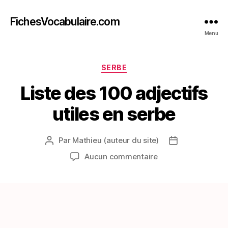
FichesVocabulaire.com
Menu
Catégories
SERBE
Liste des 100 adjectifs
utiles en serbe
Par
Mathieu (auteur du site)
Auteur
Date
de
de
sur
Aucun commentaire
l’article
l’article
Liste
des
100
adjectifs
utiles
en