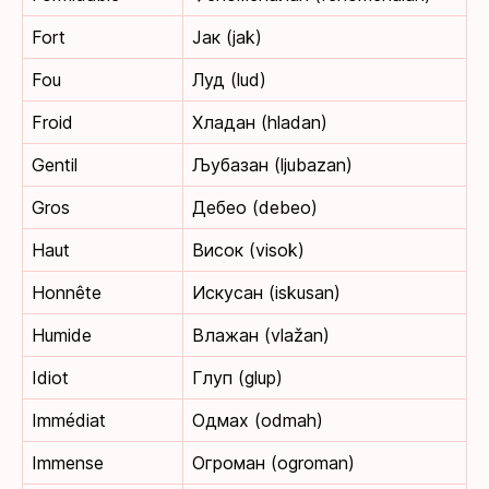
Fort
Јак (jak)
Fou
Луд (lud)
Froid
Хладан (hladan)
Gentil
Љубазан (ljubazan)
Gros
Дебео (debeo)
Haut
Висок (visok)
Honnête
Искусан (iskusan)
Humide
Влажан (vlažan)
Idiot
Глуп (glup)
Immédiat
Одмах (odmah)
Immense
Огроман (ogroman)