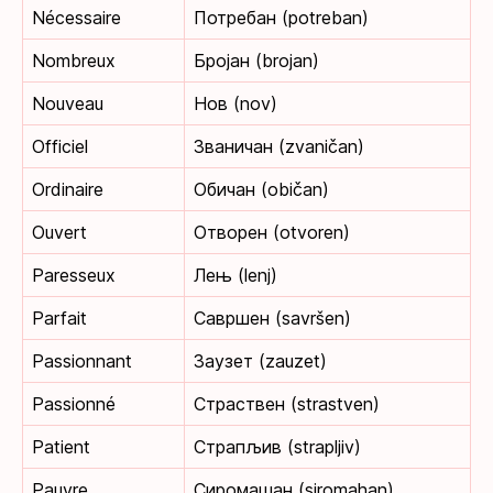
Nécessaire
Потребан (potreban)
Nombreux
Бројан (brojan)
Nouveau
Нов (nov)
Officiel
Званичан (zvaničan)
Ordinaire
Обичан (običan)
Ouvert
Отворен (otvoren)
Paresseux
Лењ (lenj)
Parfait
Савршен (savršen)
Passionnant
Заузет (zauzet)
Passionné
Страствен (strastven)
Patient
Страпљив (strapljiv)
Pauvre
Сиромашан (siromahan)