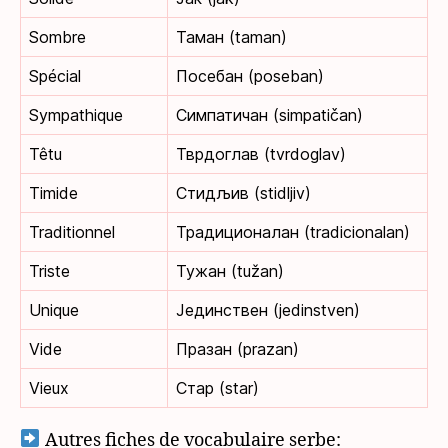
Sombre
Таман (taman)
Spécial
Посебан (poseban)
Sympathique
Симпатичан (simpatičan)
Têtu
Тврдоглав (tvrdoglav)
Timide
Стидљив (stidljiv)
Traditionnel
Традиционалан (tradicionalan)
Triste
Тужан (tužan)
Unique
Јединствен (jedinstven)
Vide
Празан (prazan)
Vieux
Стар (star)
Autres fiches de vocabulaire serbe: