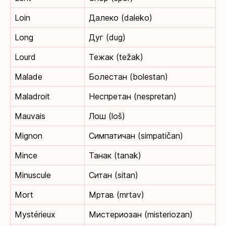
Loin
Далеко (daleko)
Long
Дуг (dug)
Lourd
Тежак (težak)
Malade
Болестан (bolestan)
Maladroit
Неспретан (nespretan)
Mauvais
Лош (loš)
Mignon
Симпатичан (simpatičan)
Mince
Танак (tanak)
Minuscule
Ситан (sitan)
Mort
Мртав (mrtav)
Mystérieux
Мистериозан (misteriozan)