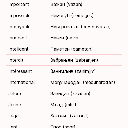
Important
Важан (važan)
Impossible
Немогућ (nemoguć)
Incroyable
Невероватан (neverovatan)
Innocent
Невин (nevin)
Intelligent
Паметан (pametan)
Interdit
Забрањен (zabranjen)
Intéressant
Занимљив (zanimljiv)
International
Међународан (međunarodan)
Jaloux
Завидан (zavidan)
Jeune
Млад (mlad)
Légal
Законит (zakonit)
Lent
Спор (spor)