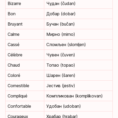
Bizarre
Чудан (čudan)
Bon
Добар (dobar)
Bruyant
Бучан (bučan)
Calme
Мирно (mirno)
Cassé
Сломљен (slomljen)
Célèbre
Чувен (čuven)
Chaud
Топао (topao)
Coloré
Шарен (šaren)
Comestible
Јестив (jestiv)
Compliqué
Компликован (komplikovan)
Confortable
Удобан (udoban)
Courageux
Храбар (hrabar)