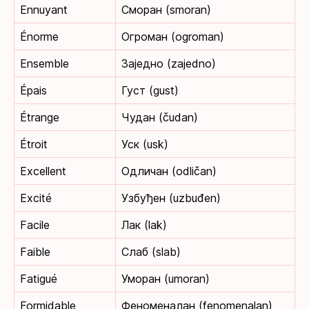
Ennuyant
Сморан (smoran)
Énorme
Огроман (ogroman)
Ensemble
Заједно (zajedno)
Épais
Густ (gust)
Étrange
Чудан (čudan)
Étroit
Уск (usk)
Excellent
Одличан (odličan)
Excité
Узбуђен (uzbuđen)
Facile
Лак (lak)
Faible
Слаб (slab)
Fatigué
Уморан (umoran)
Formidable
Феноменалан (fenomenalan)