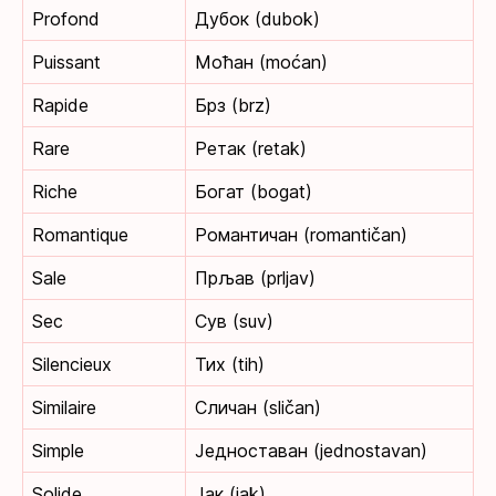
Profond
Дубок (dubok)
Puissant
Моћан (moćan)
Rapide
Брз (brz)
Rare
Ретак (retak)
Riche
Богат (bogat)
Romantique
Романтичан (romantičan)
Sale
Прљав (prljav)
Sec
Сув (suv)
Silencieux
Тих (tih)
Similaire
Сличан (sličan)
Simple
Једноставан (jednostavan)
Solide
Јак (jak)