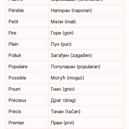
Pénible
Напоран (naporan)
Petit
Мали (mali)
Pire
Гори (gori)
Plein
Пун (pun)
Pollué
Загађен (zagađen)
Populaire
Популаран (popularan)
Possible
Могућ (moguć)
Pourri
Гнио (gnio)
Précieux
Драг (drag)
Précis
Тачан (tačan)
Premier
Први (prvi)