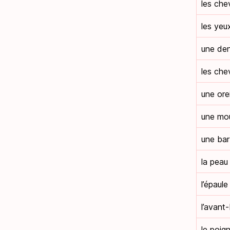
les che
les yeu
une de
les che
une orei
une mo
une ba
la peau
l’épaule
l’avant
le poig