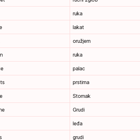
ruka
e
lakat
s
oružjem
in
ruka
ce
palac
gts
prstima
re
Stomak
ine
Grudi
leđa
s
grudi