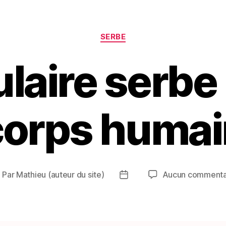
Catégories
SERBE
aire serbe u
corps humai
Par
Mathieu (auteur du site)
Aucun commenta
uteur
Date
e
de
article
l’article