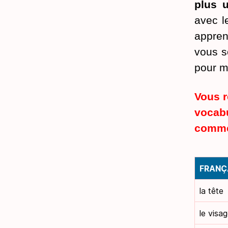
plus 
avec l
appren
vous s
pour m
Vous r
vocab
commen
FRANÇ
la tête
le visa