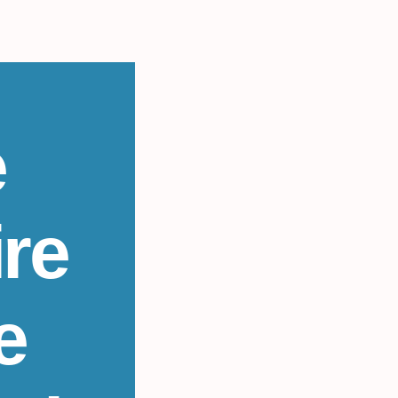
e
re
e