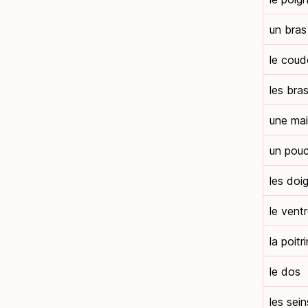
un bras
le coud
les bra
une ma
un pou
les doi
le vent
la poitr
le dos
les sein