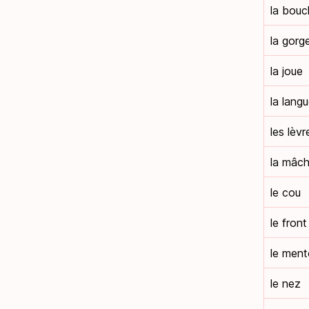
la bouc
la gorg
la joue
la lang
les lèvr
la mâch
le cou
le front
le men
le nez