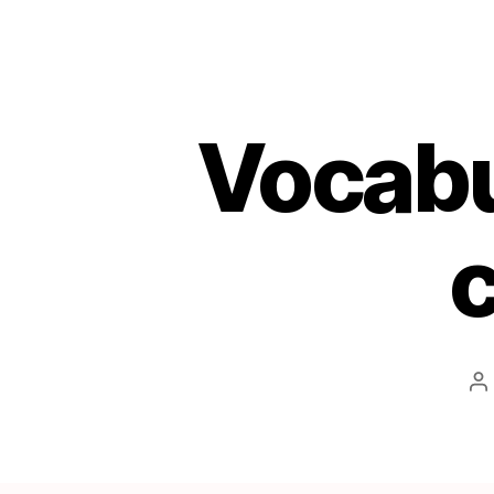
Vocabul
A
d
l’