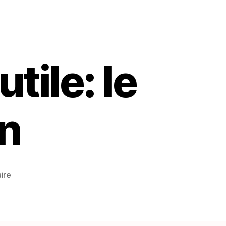
tile: le
n
sur
ire
Vocabulaire
serbe
utile:
le