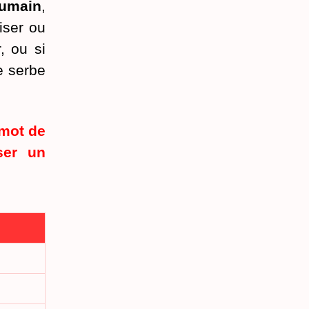
humain
,
iser ou
, ou si
e serbe
 mot de
ser un