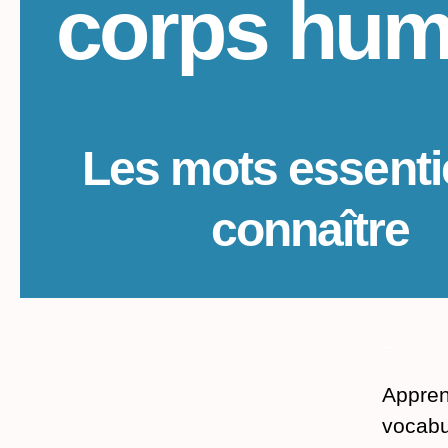
corps hum
Les mots essenti
connaître
_
Appren
vocabu