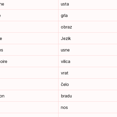
he
usta
e
grla
obraz
ue
Jezik
es
usne
oire
vilica
vrat
čelo
ton
bradu
nos