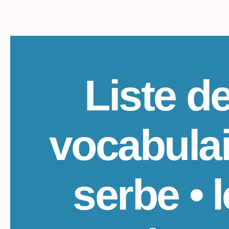
Liste d
vocabulai
serbe • l