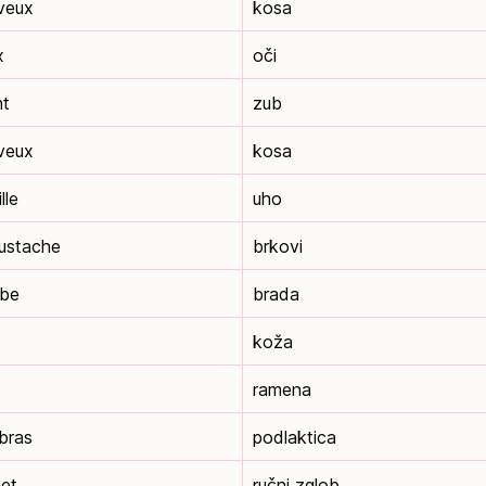
veux
kosa
x
oči
nt
zub
veux
kosa
lle
uho
ustache
brkovi
rbe
brada
koža
ramena
-bras
podlaktica
net
ručni zglob