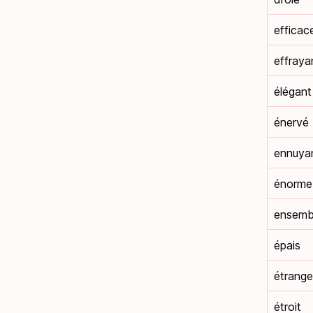
efficac
effraya
élégant
énervé
ennuya
énorme
ensemb
épais
étrange
étroit