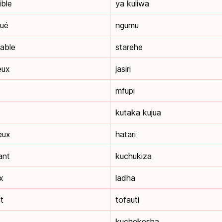
ble
ya kuliwa
qué
ngumu
able
starehe
eux
jasiri
mfupi
kutaka kujua
eux
hatari
ant
kuchukiza
x
ladha
t
tofauti
kuchekesha