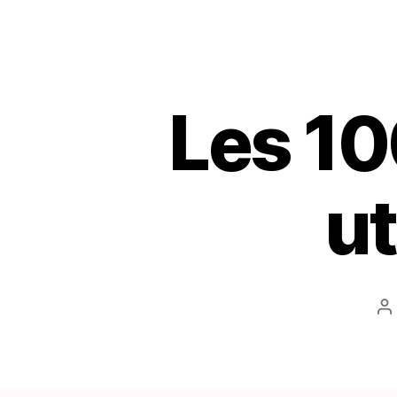
Les 10
ut
A
d
l’