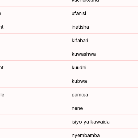
e
ufanisi
nt
inatisha
kifahari
kuwashwa
nt
kuudhi
kubwa
le
pamoja
nene
isiyo ya kawaida
nyembamba