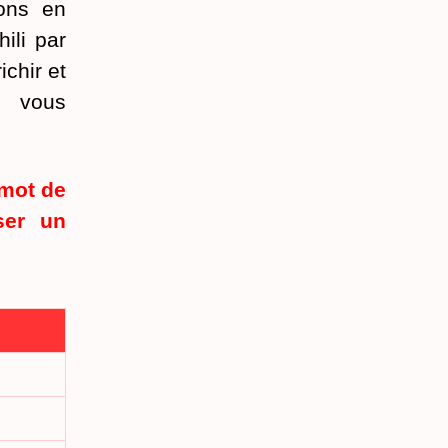
ions en
ili par
chir et
x vous
 mot de
ser un