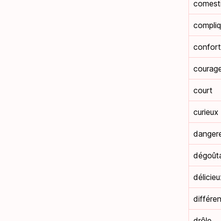
comesti
compli
confort
courag
court
curieux
danger
dégoût
délicieu
différen
drôle