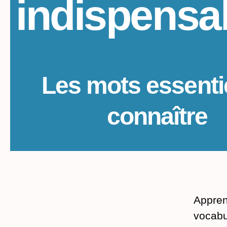
indispensa
Les mots essenti
connaître
_
Apprene
vocabu