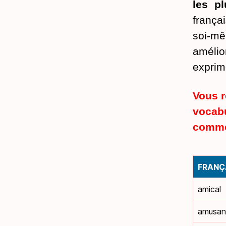
les pl
frança
soi-mê
améli
exprime
Vous r
vocab
commen
FRANÇ
amical
amusan