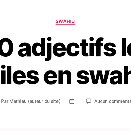
Catégories
SWAHILI
0 adjectifs l
iles en swah
Par
Mathieu (auteur du site)
Aucun commenta
uteur
Date
e
de
article
l’article