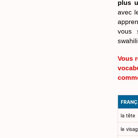
plus u
avec l
appren
vous s
swahili
Vous r
vocab
commen
FRANÇ
la tête
le visa