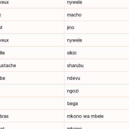
veux
nywele
x
macho
nt
jino
veux
nywele
lle
sikio
ustache
sharubu
rbe
ndevu
ngozi
bega
-bras
mkono wa mbele
net
mkono