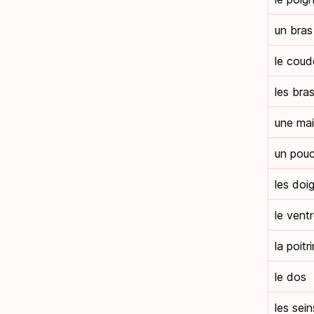
un bras
le coud
les bra
une ma
un pou
les doi
le vent
la poitr
le dos
les sein