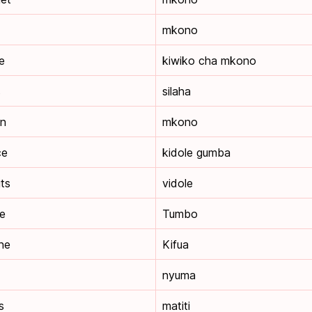
mkono
e
kiwiko cha mkono
s
silaha
in
mkono
ce
kidole gumba
gts
vidole
re
Tumbo
ine
Kifua
nyuma
s
matiti