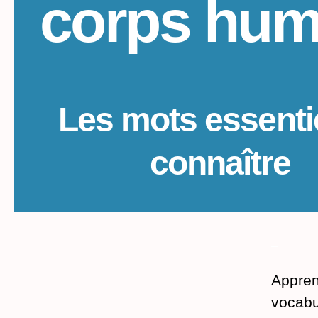
corps hum
Les mots essenti
connaître
_
Apprene
vocabu