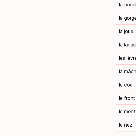
la bouc
la gorg
la joue
la lang
les lèvr
la mâch
le cou
le front
le men
le nez