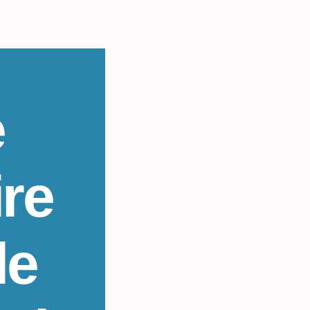
e
re
le