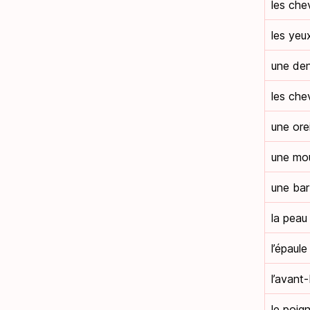
les che
les yeu
une de
les che
une orei
une mo
une ba
la peau
l’épaule
l’avant
le poig