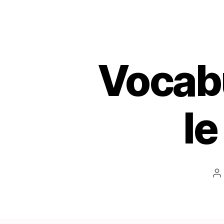
Vocabu
le
A
d
l’