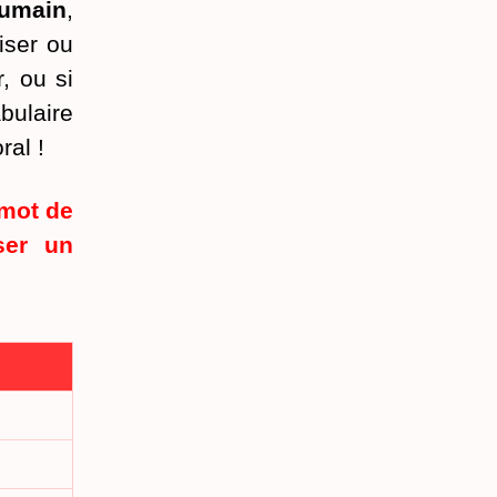
humain
,
iser ou
, ou si
bulaire
ral !
 mot de
ser un