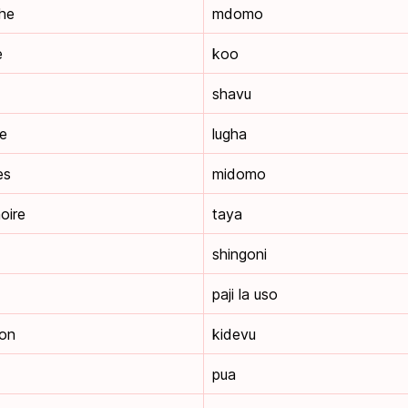
he
mdomo
e
koo
shavu
ue
lugha
es
midomo
oire
taya
shingoni
paji la uso
ton
kidevu
pua