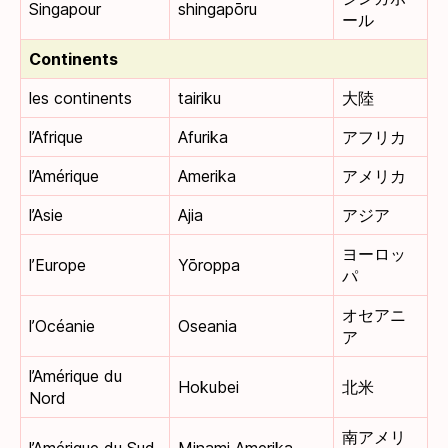
Singapour
shingapōru
ール
Continents
les continents
tairiku
大陸
l’Afrique
Afurika
アフリカ
l’Amérique
Amerika
アメリカ
l’Asie
Ajia
アジア
ヨーロッ
l’Europe
Yōroppa
パ
オセアニ
l’Océanie
Oseania
ア
l’Amérique du
Hokubei
北米
Nord
南アメリ
l’Amérique du Sud
Minami Amerika