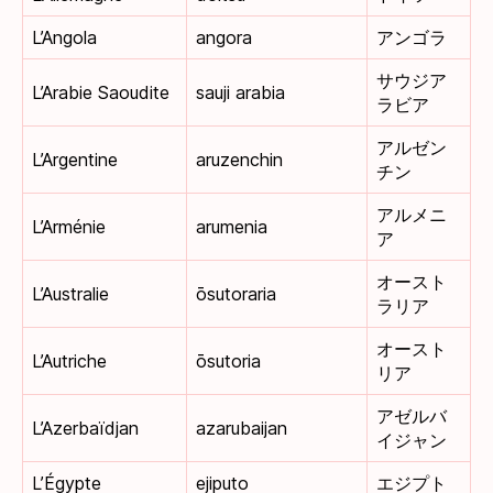
L’Angola
angora
アンゴラ
サウジア
L’Arabie Saoudite
sauji arabia
ラビア
アルゼン
L’Argentine
aruzenchin
チン
アルメニ
L’Arménie
arumenia
ア
オースト
L’Australie
ōsutoraria
ラリア
オースト
L’Autriche
ōsutoria
リア
アゼルバ
L’Azerbaïdjan
azarubaijan
イジャン
L’Égypte
ejiputo
エジプト