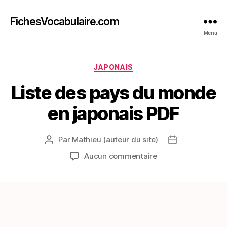
FichesVocabulaire.com
Menu
Catégories
JAPONAIS
Liste des pays du monde
en japonais PDF
Par
Mathieu (auteur du site)
Auteur
Date
de
de
sur
Aucun commentaire
l’article
l’article
Liste
des
pays
du
monde
en