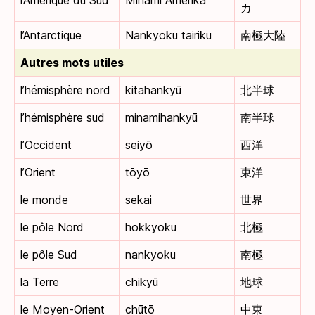
カ
l’Antarctique
Nankyoku tairiku
南極大陸
Autres mots utiles
l’hémisphère nord
kitahankyū
北半球
l’hémisphère sud
minamihankyū
南半球
l’Occident
seiyō
西洋
l’Orient
tōyō
東洋
le monde
sekai
世界
le pôle Nord
hokkyoku
北極
le pôle Sud
nankyoku
南極
la Terre
chikyū
地球
le Moyen-Orient
chūtō
中東