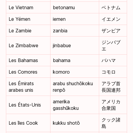
Le Vietnam
betonamu
ベトナム
Le Yémen
iemen
イエメン
Le Zambie
zanbia
ザンビア
ジンバブ
Le Zimbabwe
jinbabue
エ
Les Bahamas
bahama
バハマ
Les Comores
komoro
コモロ
Les Émirats
arabu shuchōkoku
アラブ首
arabes unis
renpō
長国連邦
amerika
アメリカ
Les États-Unis
gasshūkoku
合衆国
クック諸
Les îles Cook
kukku shotō
島