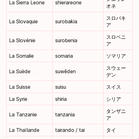
La Sierra Leone
shierareone
オネ
スロバキ
La Slovaquie
surobakia
ア
スロベニ
La Slovénie
surobenia
ア
La Somalie
somaria
ソマリア
スウェー
La Suède
suwēden
デン
La Suisse
suisu
スイス
La Syrie
shiria
シリア
タンザニ
La Tanzanie
tanzania
ア
La Thaïlande
tairando / tai
タイ