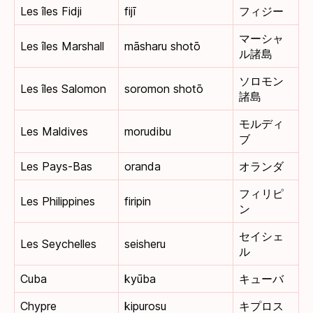
Les îles Fidji
fijī
フィジー
マーシャ
Les îles Marshall
māsharu shotō
ル諸島
ソロモン
Les îles Salomon
soromon shotō
諸島
モルディ
Les Maldives
morudibu
ブ
Les Pays-Bas
oranda
オランダ
フィリピ
Les Philippines
firipin
ン
セイシェ
Les Seychelles
seisheru
ル
Cuba
kyūba
キューバ
Chypre
kipurosu
キプロス