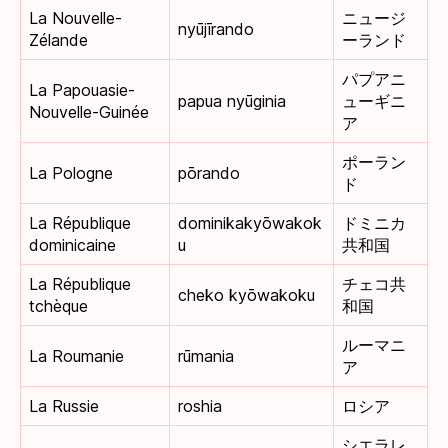
La Nouvelle-
ニュージ
nyūjīrando
Zélande
ーランド
パプアニ
La Papouasie-
papua nyūginia
ューギニ
Nouvelle-Guinée
ア
ポーラン
La Pologne
pōrando
ド
La République
dominikakyōwakok
ドミニカ
dominicaine
u
共和国
La République
チェコ共
cheko kyōwakoku
tchèque
和国
ルーマニ
La Roumanie
rūmania
ア
La Russie
roshia
ロシア
シエラレ