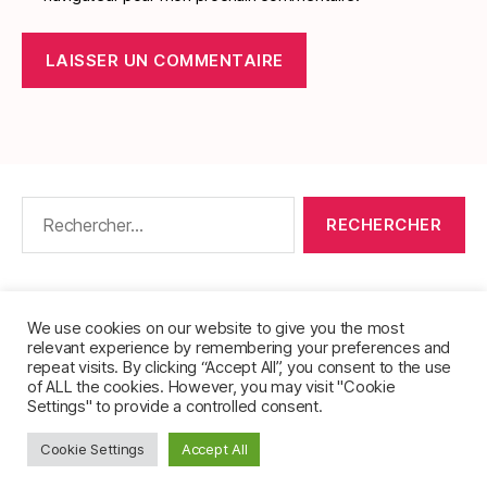
Rechercher :
CONTACT
•
PACKS DE FICHES DE LANGUES
•
À PROPOS
•
MENTIONS LÉGALES
•
We use cookies on our website to give you the most
relevant experience by remembering your preferences and
POLITIQUE DE CONFIDENTIALITÉ
repeat visits. By clicking “Accept All”, you consent to the use
of ALL the cookies. However, you may visit "Cookie
Settings" to provide a controlled consent.
Cookie Settings
Accept All
© 2026
FichesVocabulaire.com
Haut
↑