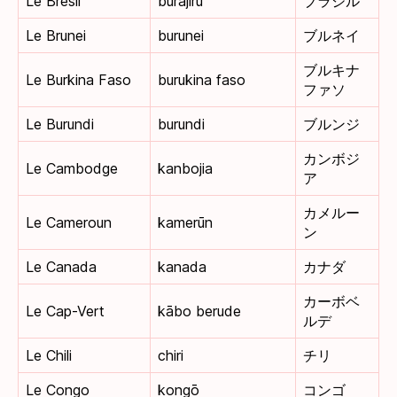
Le Brésil
burajiru
ブラジル
Le Brunei
burunei
ブルネイ
ブルキナ
Le Burkina Faso
burukina faso
ファソ
Le Burundi
burundi
ブルンジ
カンボジ
Le Cambodge
kanbojia
ア
カメルー
Le Cameroun
kamerūn
ン
Le Canada
kanada
カナダ
カーボベ
Le Cap-Vert
kābo berude
ルデ
Le Chili
chiri
チリ
Le Congo
kongō
コンゴ