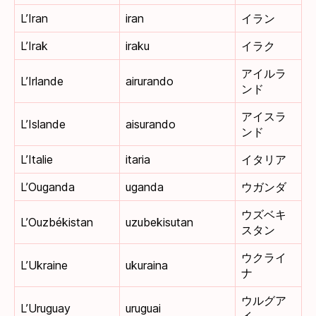
L’Iran
iran
イラン
L’Irak
iraku
イラク
アイルラ
L’Irlande
airurando
ンド
アイスラ
L’Islande
aisurando
ンド
L’Italie
itaria
イタリア
L’Ouganda
uganda
ウガンダ
ウズベキ
L’Ouzbékistan
uzubekisutan
スタン
ウクライ
L’Ukraine
ukuraina
ナ
ウルグア
L’Uruguay
uruguai
イ