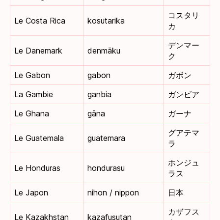
コスタリ
Le Costa Rica
kosutarika
カ
デンマー
Le Danemark
denmāku
ク
Le Gabon
gabon
ガボン
La Gambie
ganbia
ガンビア
Le Ghana
gāna
ガーナ
グアテマ
Le Guatemala
guatemara
ラ
ホンジュ
Le Honduras
hondurasu
ラス
Le Japon
nihon / nippon
日本
カザフス
Le Kazakhstan
kazafusutan