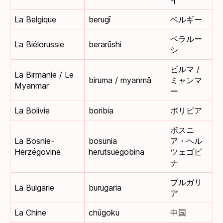
La Belgique
berugī
ベルギー
ベラルー
La Biélorussie
berarūshi
シ
ビルマ /
La Birmanie / Le
biruma / myanmā
ミャンマ
Myanmar
ー
La Bolivie
boribia
ボリビア
ボスニ
La Bosnie-
bosunia
ア・ヘル
Herzégovine
herutsuegobina
ツェゴビ
ナ
ブルガリ
La Bulgarie
burugaria
ア
La Chine
chūgoku
中国