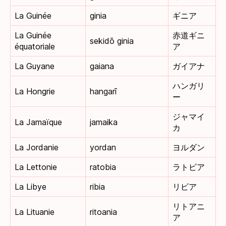
La Guinée
ginia
ギニア
La Guinée
赤道ギニ
sekidō ginia
équatoriale
ア
La Guyane
gaiana
ガイアナ
ハンガリ
La Hongrie
hangarī
ー
ジャマイ
La Jamaïque
jamaika
カ
La Jordanie
yordan
ヨルダン
La Lettonie
ratobia
ラトビア
La Libye
ribia
リビア
リトアニ
La Lituanie
ritoania
ア