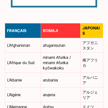
JAPONAI
FRANÇAIS
ROMAJI
S
アフガニ
L’Afghanistan
afuganisutan
スタン
minami Afurika /
南アフリ
L’Afrique du Sud
minami Afurika
カ
kyōwakoku
アルバニ
L’Albanie
arubania
ア
アルジェ
L’Algérie
arujeria
リア
L’Allemagne
doitsu
ドイツ