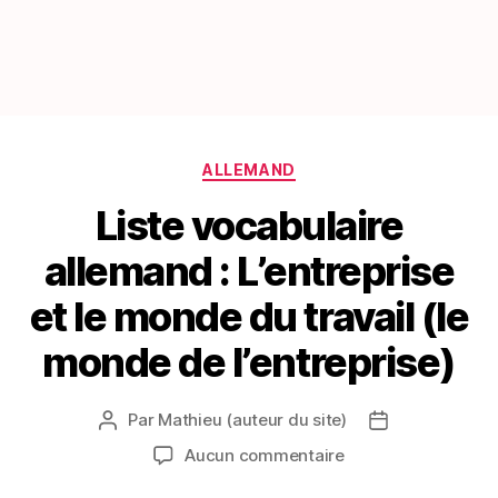
Catégories
ALLEMAND
Liste vocabulaire
allemand : L’entreprise
et le monde du travail (le
monde de l’entreprise)
Par
Mathieu (auteur du site)
Auteur
Date
de
de
sur
Aucun commentaire
l’article
l’article
Liste