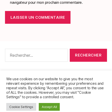
navigateur pour mon prochain commentaire.
Rechercher :
CONTACT
•
PACKS DE FICHES DE LANGUES
•
À PROPOS
•
MENTIONS LÉGALES
•
We use cookies on our website to give you the most
relevant experience by remembering your preferences and
POLITIQUE DE CONFIDENTIALITÉ
repeat visits. By clicking “Accept All”, you consent to the use
of ALL the cookies. However, you may visit "Cookie
Settings" to provide a controlled consent.
Cookie Settings
Accept All
© 2026
FichesVocabulaire.com
Haut
↑