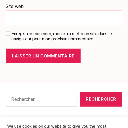
Site web
Enregistrer mon nom, mon e-mail et mon site dans le
navigateur pour mon prochain commentaire.
Rechercher :
CONTACT
•
PACKS DE FICHES DE LANGUES
•
À PROPOS
•
MENTIONS LÉGALES
•
We use cookies on our website to give you the most