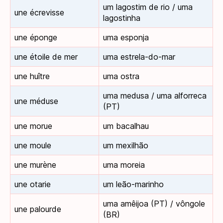
um lagostim de rio / uma
une écrevisse
lagostinha
une éponge
uma esponja
une étoile de mer
uma estrela-do-mar
une huître
uma ostra
uma medusa / uma alforreca
une méduse
(PT)
une morue
um bacalhau
une moule
um mexilhão
une murène
uma moreia
une otarie
um leão-marinho
uma amêijoa (PT) / vôngole
une palourde
(BR)