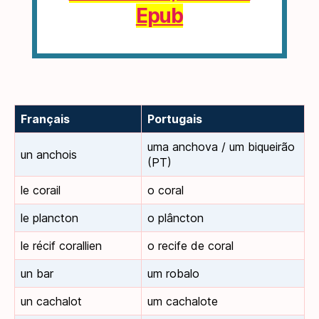
Epub
Français
Portugais
uma anchova / um biqueirão
un anchois
(PT)
le corail
o coral
le plancton
o plâncton
le récif corallien
o recife de coral
un bar
um robalo
un cachalot
um cachalote