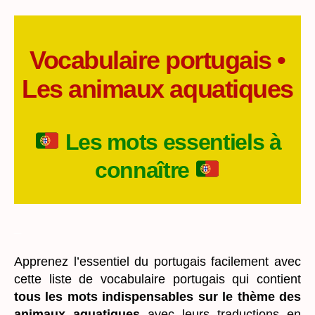
Les
animaux
aquatiques
Vocabulaire portugais •
Les animaux aquatiques
Les mots essentiels à
connaître
_
Apprenez l’essentiel du portugais facilement avec
cette liste de vocabulaire portugais qui contient
tous les mots indispensables sur le thème des
animaux aquatiques
avec leurs traductions en