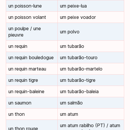
un poisson-lune
um peixe-lua
un poisson volant
um peixe voador
un poulpe / une
um polvo
pieuvre
un requin
um tubarão
un requin bouledogue
um tubarão-touro
un requin marteau
um tubarão-martelo
un requin tigre
um tubarão-tigre
un requin-baleine
um tubarão-baleia
un saumon
um salmão
un thon
um atum
um atum rabilho (PT) / atum
un thon rouge