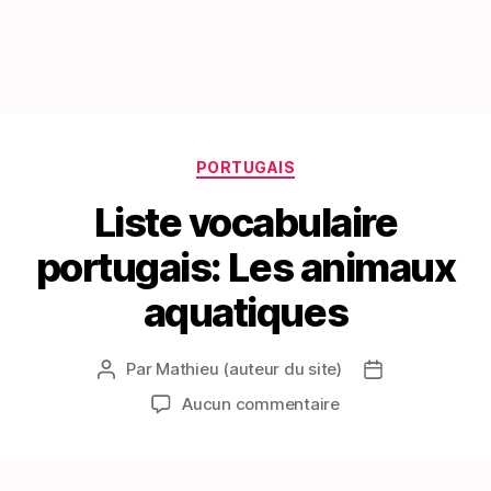
Catégories
PORTUGAIS
Liste vocabulaire
portugais: Les animaux
aquatiques
Par
Mathieu (auteur du site)
Auteur
Date
de
de
sur
Aucun commentaire
l’article
l’article
Liste
vocabulaire
portugais: