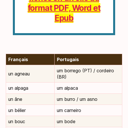
format PDF, Word et
Epub
Français
Portugais
um borrego (PT) / cordeiro
un agneau
(BR)
un alpaga
um alpaca
un âne
um burro / um asno
un bélier
um carneiro
un bouc
um bode