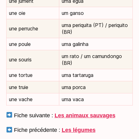
une jument
uma égua
une oie
um ganso
uma periquita (PT) / periquito
une perruche
(BR)
une poule
uma galinha
um rato / um camundongo
une souris
(BR)
une tortue
uma tartaruga
une truie
uma porca
une vache
uma vaca
Fiche suivante :
Les animaux sauvages
Fiche précédente :
Les légumes