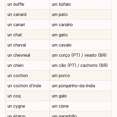
un buffle
um búfalo
un canard
um pato
un canari
um canário
un chat
um gato
un cheval
um cavalo
un chevreuil
um corço (PT) / veado (BR)
un chien
um cão (PT) / cachorro (BR)
un cochon
um porco
un cochon d’Inde
um porquinho-da-índia
un coq
um galo
un cygne
um cisne
un étalon
um garanhão