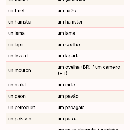
un furet
um furão
un hamster
um hamster
un lama
um lama
un lapin
um coelho
un lézard
um lagarto
um ovelha (BR) / um carneiro
un mouton
(PT)
un mulet
um mulo
un paon
um pavão
un perroquet
um papagaio
un poisson
um peixe
um peixe dourado / peixinho-