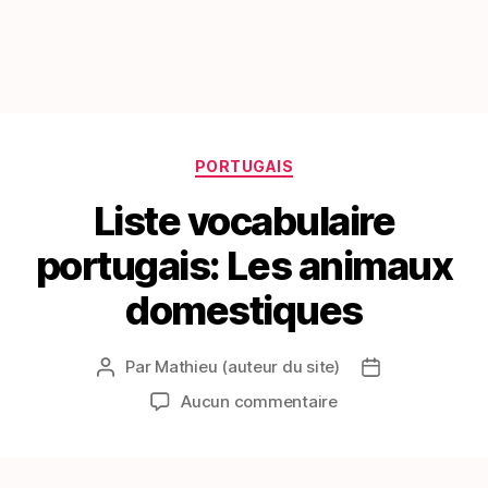
Catégories
PORTUGAIS
Liste vocabulaire
portugais: Les animaux
domestiques
Par
Mathieu (auteur du site)
Auteur
Date
de
de
sur
Aucun commentaire
l’article
l’article
Liste
vocabulaire
portugais: