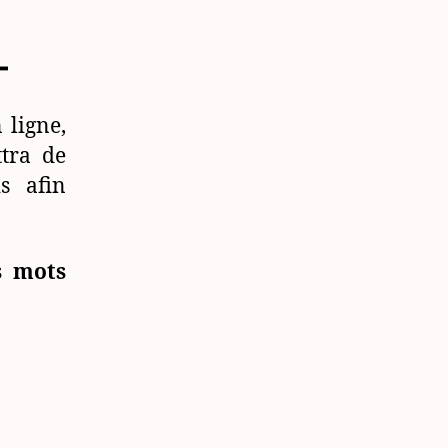
–
 ligne,
ttra de
s afin
s mots