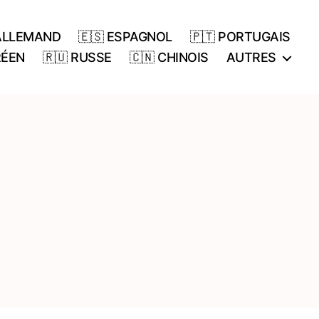
 ALLEMAND
🇪🇸 ESPAGNOL
🇵🇹 PORTUGAIS
RÉEN
🇷🇺 RUSSE
🇨🇳 CHINOIS
AUTRES