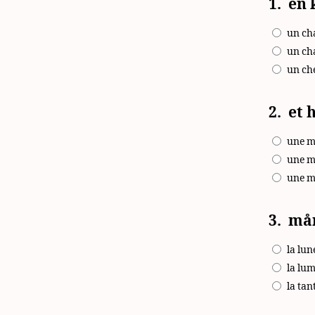
1.
en 
un ch
un ch
un ch
2.
et 
une m
une m
une m
3.
må
la lun
la lum
la tan