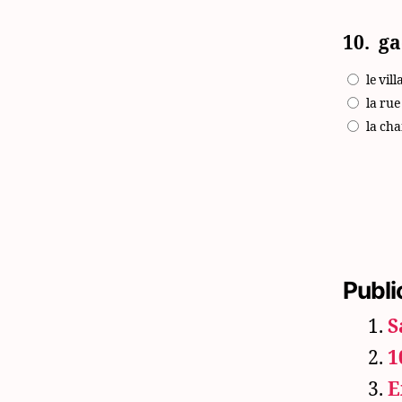
10.
ga
le vill
la rue
la ch
Publi
S
1
E