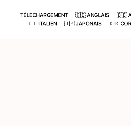
TÉLÉCHARGEMENT
🇬🇧 ANGLAIS
🇩🇪
🇮🇹 ITALIEN
🇯🇵 JAPONAIS
🇰🇷 CO