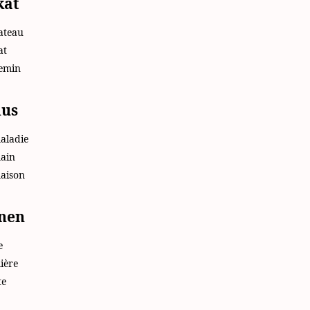
kat
ateau
at
emin
hus
aladie
ain
aison
nen
e
ière
te