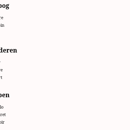
bog
re
pin
deren
r
re
rt
pen
lo
ret
oir