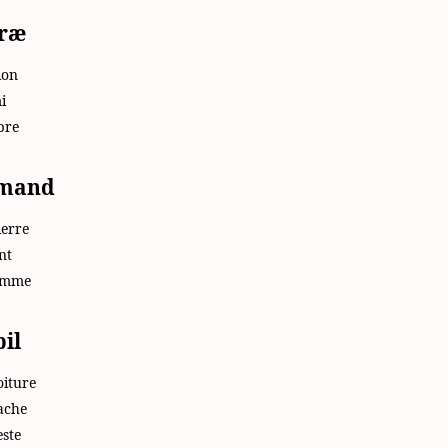
træ
ion
i
bre
 mand
ierre
nt
omme
bil
oiture
ache
este