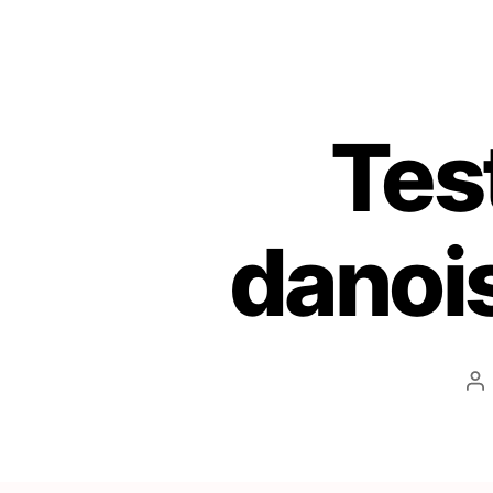
Tes
danoi
Au
d
l’