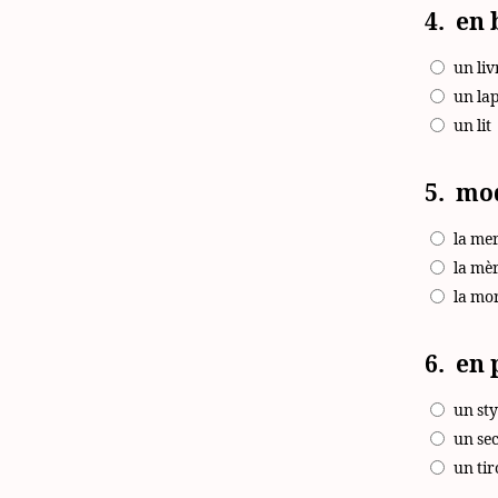
4.
en 
un liv
un la
un lit
5.
mo
la me
la mè
la mo
6.
en 
un sty
un sec
un tir