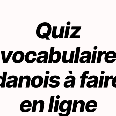
Quiz
vocabulair
danois à fair
en ligne