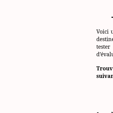
Voici 
destin
teste
d’éval
Trouv
suivan