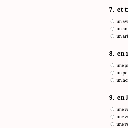
7.
et 
un av
un am
un ar
8.
en
une p
un po
un h
9.
en 
une v
une v
une v