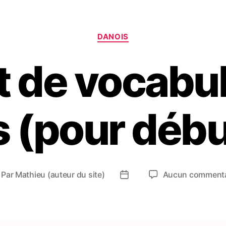
Catégories
DANOIS
t de vocabul
s (pour débu
Par
Mathieu (auteur du site)
Aucun commenta
teur
Date
e
de
article
l’article