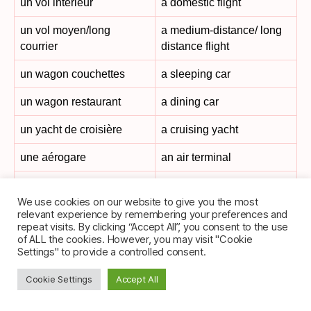
un vol intérieur
a domestic flight
un vol moyen/long
a medium-distance/ long
courrier
distance flight
un wagon couchettes
a sleeping car
un wagon restaurant
a dining car
un yacht de croisière
a cruising yacht
une aérogare
an air terminal
une aile
a wing
We use cookies on our website to give you the most
une amende
a penalty, a fine
relevant experience by remembering your preferences and
repeat visits. By clicking “Accept All”, you consent to the use
of ALL the cookies. However, you may visit "Cookie
une ancre
an anchor
Settings" to provide a controlled consent.
une auto-école
a driving school
Cookie Settings
Accept All
une autoroute
a motorway