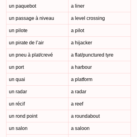
un paquebot
a liner
un passage à niveau
a level crossing
un pilote
a pilot
un pirate de l’air
a hijacker
un pneu à plat/crevé
a flat/punctured tyre
un port
a harbour
un quai
a platform
un radar
a radar
un récif
a reef
un rond point
a roundabout
un salon
a saloon