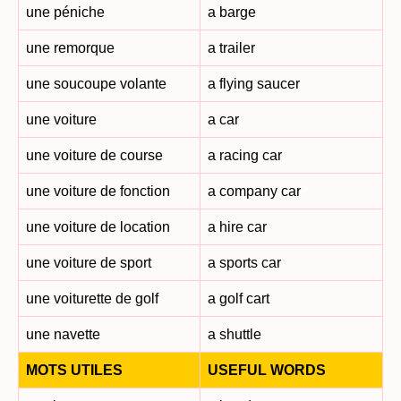
une péniche
a barge
une remorque
a trailer
une soucoupe volante
a flying saucer
une voiture
a car
une voiture de course
a racing car
une voiture de fonction
a company car
une voiture de location
a hire car
une voiture de sport
a sports car
une voiturette de golf
a golf cart
une navette
a shuttle
MOTS UTILES
USEFUL WORDS