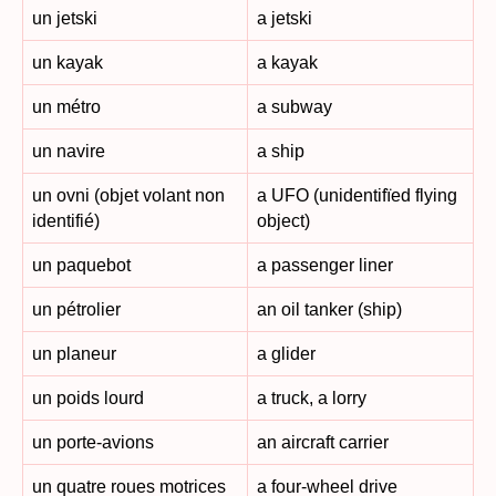
un jetski
a jetski
un kayak
a kayak
un métro
a subway
un navire
a ship
un ovni (objet volant non
a UFO (unidentifïed flying
identifié)
object)
un paquebot
a passenger liner
un pétrolier
an oil tanker (ship)
un planeur
a glider
un poids lourd
a truck, a lorry
un porte-avions
an aircraft carrier
un quatre roues motrices
a four-wheel drive