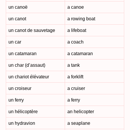
un canoë
a canoe
un canot
a rowing boat
un canot de sauvetage
a lifeboat
un car
a coach
un catamaran
a catamaran
un char (d’assaut)
a tank
un chariot élévateur
a forklift
un croiseur
a cruiser
un ferry
a ferry
un hélicoptère
an helicopter
un hydravion
a seaplane