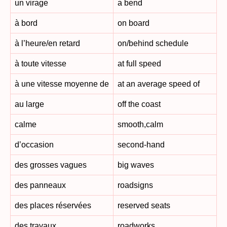
un virage
a bend
à bord
on board
à l’heure/en retard
on/behind schedule
à toute vitesse
at full speed
à une vitesse moyenne de
at an average speed of
au large
off the coast
calme
smooth,calm
d’occasion
second-hand
des grosses vagues
big waves
des panneaux
roadsigns
des places réservées
reserved seats
des travaux
roadworks