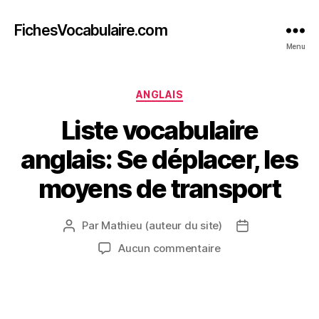
FichesVocabulaire.com
Menu
Catégories
ANGLAIS
Liste vocabulaire
anglais: Se déplacer, les
moyens de transport
Par
Mathieu (auteur du site)
Auteur
Date
de
de
sur
Aucun commentaire
l’article
l’article
Liste
vocabulaire
anglais:
Se