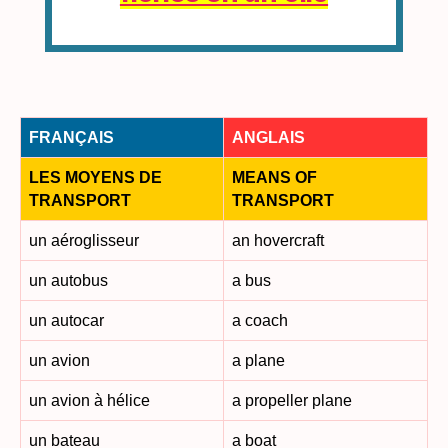
FRANÇAIS
ANGLAIS
LES MOYENS DE
MEANS OF
TRANSPORT
TRANSPORT
un aéroglisseur
an hovercraft
un autobus
a bus
un autocar
a coach
un avion
a plane
un avion à hélice
a propeller plane
un bateau
a boat