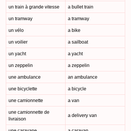
un train à grande vitesse
a bullet train
un tramway
a tramway
un vélo
a bike
un voilier
a sailboat
un yacht
a yacht
un zeppelin
a zeppelin
une ambulance
an ambulance
une bicyclette
a bicycle
une camionnette
a van
une camionnette de
a delivery van
livraison
une caravane
a caravan