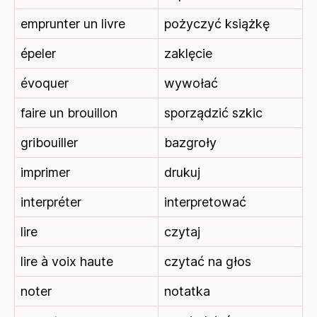
emprunter un livre
pożyczyć książkę
épeler
zaklęcie
évoquer
wywołać
faire un brouillon
sporządzić szkic
gribouiller
bazgroły
imprimer
drukuj
interpréter
interpretować
lire
czytaj
lire à voix haute
czytać na głos
noter
notatka