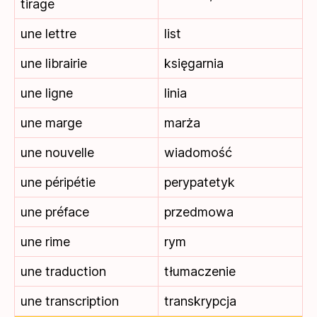
tirage
une lettre
list
une librairie
księgarnia
une ligne
linia
une marge
marża
une nouvelle
wiadomość
une péripétie
perypatetyk
une préface
przedmowa
une rime
rym
une traduction
tłumaczenie
une transcription
transkrypcja