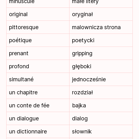
minuscule
małe litery
original
oryginał
pittoresque
malownicza strona
poétique
poetycki
prenant
gripping
profond
głęboki
simultané
jednocześnie
un chapitre
rozdział
un conte de fée
bajka
un dialogue
dialog
un dictionnaire
słownik