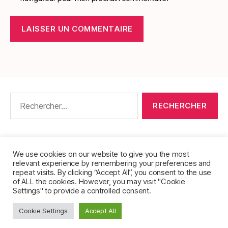
Rechercher :
CONTACT
•
PACKS DE FICHES DE LANGUES
•
À PROPOS
•
MENTIONS LÉGALES
•
We use cookies on our website to give you the most
relevant experience by remembering your preferences and
POLITIQUE DE CONFIDENTIALITÉ
repeat visits. By clicking “Accept All”, you consent to the use
of ALL the cookies. However, you may visit "Cookie
Settings" to provide a controlled consent.
Cookie Settings
Accept All
© 2026
FichesVocabulaire.com
Haut
↑