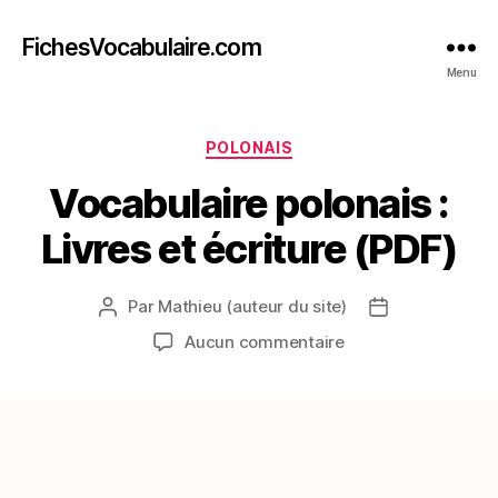
FichesVocabulaire.com
Menu
Catégories
POLONAIS
Vocabulaire polonais :
Livres et écriture (PDF)
Par
Mathieu (auteur du site)
Auteur
Date
de
de
sur
Aucun commentaire
l’article
l’article
Vocabulaire
polonais
:
Livres
et
écriture