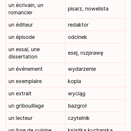
un écrivain, un
pisarz, nowelista
romancier
un éditeur
redaktor
un épisode
odcinek
un essai, une
esej, rozprawę
dissertation
un événement
wydarzenie
un exemplaire
kopia
un extrait
wyciąg
un gribouillage
bazgroł
un lecteur
czytelnik
un livre de cuisine
książka kucharska