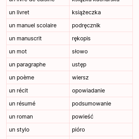
un livret
książeczka
un manuel scolaire
podręcznik
un manuscrit
rękopis
un mot
słowo
un paragraphe
ustęp
un poème
wiersz
un récit
opowiadanie
un résumé
podsumowanie
un roman
powieść
un stylo
pióro