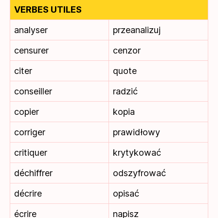
VERBES UTILES
analyser
przeanalizuj
censurer
cenzor
citer
quote
conseiller
radzić
copier
kopia
corriger
prawidłowy
critiquer
krytykować
déchiffrer
odszyfrować
décrire
opisać
écrire
napisz