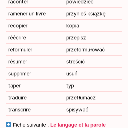
raconter
powiedzieć
ramener un livre
przynieś książkę
recopier
kopia
réécrire
przepisz
reformuler
przeformułować
résumer
streścić
supprimer
usuń
taper
typ
traduire
przetłumacz
transcrire
spisywać
Fiche suivante :
Le langage et la parole