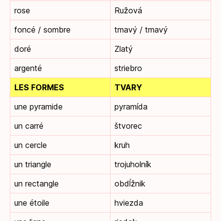
rose
Ružová
foncé / sombre
tmavý / tmavý
doré
Zlatý
argenté
striebro
LES FORMES
TVARY
une pyramide
pyramída
un carré
štvorec
un cercle
kruh
un triangle
trojuholník
un rectangle
obdĺžnik
une étoile
hviezda