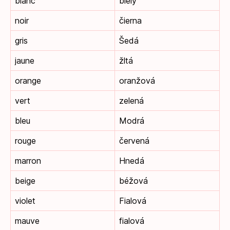
blanc
biely
noir
čierna
gris
Šedá
jaune
žltá
orange
oranžová
vert
zelená
bleu
Modrá
rouge
červená
marron
Hnedá
beige
béžová
violet
Fialová
mauve
fialová