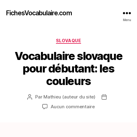
FichesVocabulaire.com
Menu
Catégories
SLOVAQUE
Vocabulaire slovaque
pour débutant: les
couleurs
Par
Mathieu (auteur du site)
Auteur
Date
de
de
sur
Aucun commentaire
l’article
l’article
Vocabulaire
slovaque
pour
débutant: