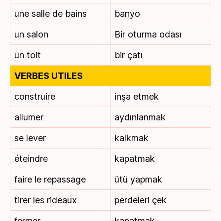
une salle de bains
banyo
un salon
Bir oturma odası
un toit
bir çatı
VERBES UTILES
construire
inşa etmek
allumer
aydınlanmak
se lever
kalkmak
éteindre
kapatmak
faire le repassage
ütü yapmak
tirer les rideaux
perdeleri çek
fermer
kapatmak