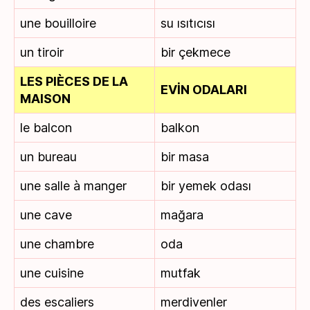
une bouilloire
su ısıtıcısı
un tiroir
bir çekmece
LES PIÈCES DE LA
EVİN ODALARI
MAISON
le balcon
balkon
un bureau
bir masa
une salle à manger
bir yemek odası
une cave
mağara
une chambre
oda
une cuisine
mutfak
des escaliers
merdivenler