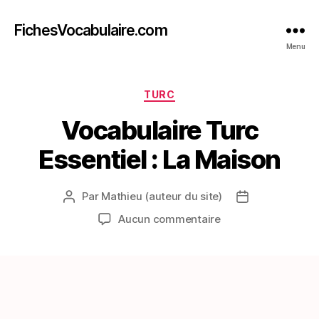
FichesVocabulaire.com
Menu
Catégories
TURC
Vocabulaire Turc
Essentiel : La Maison
Par
Mathieu (auteur du site)
Auteur
Date
de
de
sur
Aucun commentaire
l’article
l’article
Vocabulaire
Turc
Essentiel
:
La
Maison