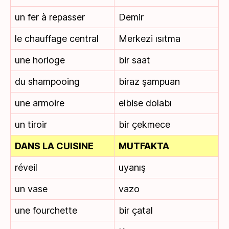
un fer à repasser
Demir
le chauffage central
Merkezi ısıtma
une horloge
bir saat
du shampooing
biraz şampuan
une armoire
elbise dolabı
un tiroir
bir çekmece
DANS LA CUISINE
MUTFAKTA
réveil
uyanış
un vase
vazo
une fourchette
bir çatal