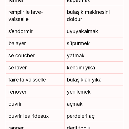
remplir le lave-
bulaşık makinesini
vaisselle
doldur
s’endormir
uyuyakalmak
balayer
süpürmek
se coucher
yatmak
se laver
kendini yıka
faire la vaisselle
bulaşıkları yıka
rénover
yenilemek
ouvrir
açmak
ouvrir les rideaux
perdeleri aç
ranger
derli toplu