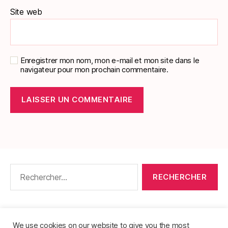
Site web
Enregistrer mon nom, mon e-mail et mon site dans le
navigateur pour mon prochain commentaire.
Rechercher :
CONTACT
•
PACKS DE FICHES DE LANGUES
•
À PROPOS
•
MENTIONS LÉGALES
•
We use cookies on our website to give you the most