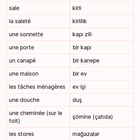
sale
kirli
la saleté
kirlilik
une sonnette
kapı zili
une porte
bir kapı
un canapé
bir kanepe
une maison
bir ev
les tâches ménagères
ev işi
une douche
duş
une cheminée (sur le
şömine (çatıda)
toit)
les stores
mağazalar