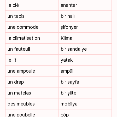
la clé
anahtar
un tapis
bir halı
une commode
şifonyer
la climatisation
Klima
un fauteuil
bir sandalye
le lit
yatak
une ampoule
ampül
un drap
bir sayfa
un matelas
bir şilte
des meubles
mobilya
une poubelle
çöp