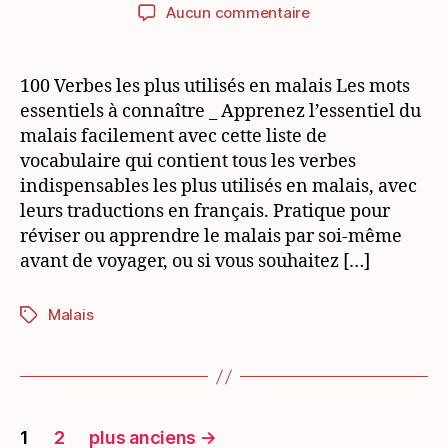
de
de
sur
Aucun commentaire
l’article
l’article
100
verbes
utiles
100 Verbes les plus utilisés en malais Les mots
à
essentiels à connaître _ Apprenez l’essentiel du
connaître
malais facilement avec cette liste de
en
vocabulaire qui contient tous les verbes
malais
indispensables les plus utilisés en malais, avec
leurs traductions en français. Pratique pour
réviser ou apprendre le malais par soi-même
avant de voyager, ou si vous souhaitez […]
Malais
Étiquettes
Pagination
1
2
plus anciens
→