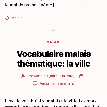
le malais par soi-même […]
Malais
Étiquettes
Catégories
MALAIS
Vocabulaire malais
thématique: la ville
Par
Mathieu (auteur du site)
Auteur
Date
de
de
sur
Aucun commentaire
l’article
l’article
Vocabulaire
malais
thématique:
Liste de vocabulaire malais • la ville Les mots
la