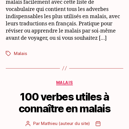
malais facilement avec cette liste de
en
vocabulaire qui contient tous les adverbes
malais
indispensables les plus utilisés en malais, avec
leurs traductions en français. Pratique pour
réviser ou apprendre le malais par soi-même
avant de voyager, ou si vous souhaitez […]
Malais
Étiquettes
Catégories
MALAIS
100 verbes utiles à
connaître en malais
Par
Mathieu (auteur du site)
Auteur
Date