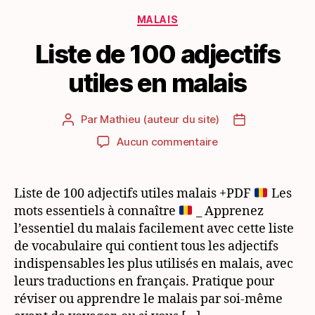
Catégories
MALAIS
Liste de 100 adjectifs
utiles en malais
Par
Mathieu (auteur du site)
Auteur
Date
de
de
sur
Aucun commentaire
l’article
l’article
Liste
de
100
Liste de 100 adjectifs utiles malais +PDF
Les
adjectifs
mots essentiels à connaître
_ Apprenez
utiles
l’essentiel du malais facilement avec cette liste
en
de vocabulaire qui contient tous les adjectifs
malais
indispensables les plus utilisés en malais, avec
leurs traductions en français. Pratique pour
réviser ou apprendre le malais par soi-même