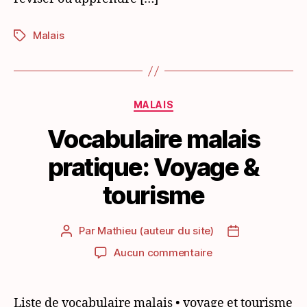
Malais
Étiquettes
Catégories
MALAIS
Vocabulaire malais
pratique: Voyage &
tourisme
Par
Mathieu (auteur du site)
Auteur
Date
de
de
sur
Aucun commentaire
l’article
l’article
Vocabulaire
malais
pratique:
Liste de vocabulaire malais • voyage et tourisme