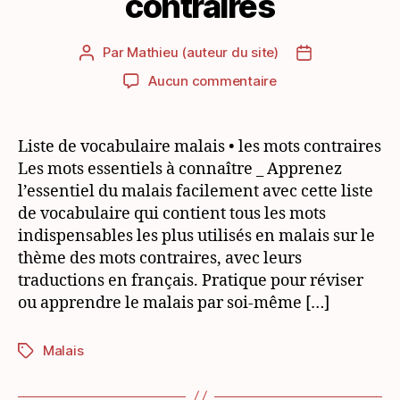
contraires
Par
Mathieu (auteur du site)
Auteur
Date
de
de
sur
Aucun commentaire
l’article
l’article
Vocabulaire
malais
essentiel:
Liste de vocabulaire malais • les mots contraires
les
Les mots essentiels à connaître _ Apprenez
mots
l’essentiel du malais facilement avec cette liste
contraires
de vocabulaire qui contient tous les mots
indispensables les plus utilisés en malais sur le
thème des mots contraires, avec leurs
traductions en français. Pratique pour réviser
ou apprendre le malais par soi-même […]
Malais
Étiquettes