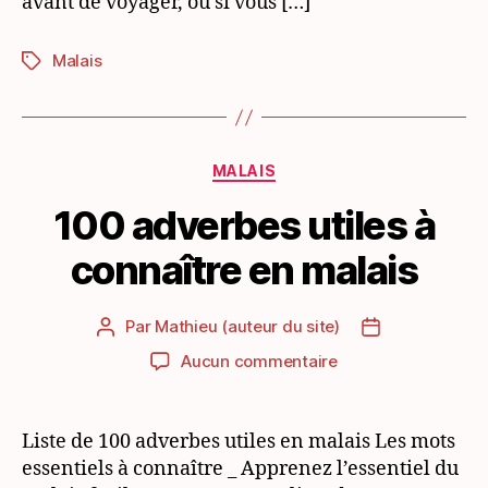
avant de voyager, ou si vous […]
Malais
Étiquettes
Catégories
MALAIS
100 adverbes utiles à
connaître en malais
Par
Mathieu (auteur du site)
Auteur
Date
de
de
sur
Aucun commentaire
l’article
l’article
100
adverbes
utiles
Liste de 100 adverbes utiles en malais Les mots
à
essentiels à connaître _ Apprenez l’essentiel du
connaître