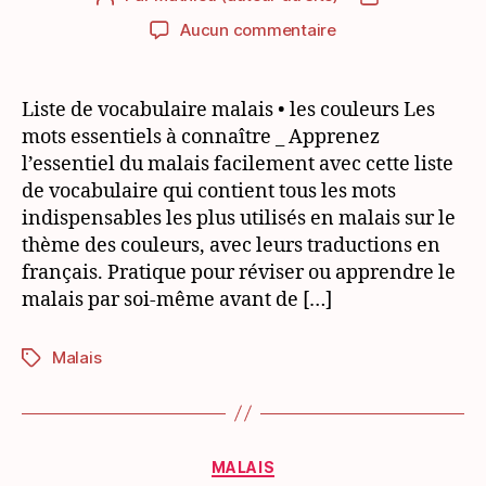
de
de
sur
Aucun commentaire
l’article
l’article
Liste
de
vocabulaire
Liste de vocabulaire malais • les couleurs Les
malais
mots essentiels à connaître _ Apprenez
pour
l’essentiel du malais facilement avec cette liste
débutant:
de vocabulaire qui contient tous les mots
les
indispensables les plus utilisés en malais sur le
couleurs
thème des couleurs, avec leurs traductions en
français. Pratique pour réviser ou apprendre le
malais par soi-même avant de […]
Malais
Étiquettes
Catégories
MALAIS