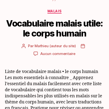
Catégories
MALAIS
Vocabulaire malais utile:
le corps humain
Par
Mathieu (auteur du site)
Auteur
Date
de
de
sur
Aucun commentaire
l’article
l’article
Vocabulaire
malais
utile:
Liste de vocabulaire malais • le corps humain
le
Les mots essentiels à connaître _ Apprenez
corps
l’essentiel du malais facilement avec cette liste
humain
de vocabulaire qui contient tous les mots
indispensables les plus utilisés en malais sur le
thème du corps humain, avec leurs traductions
en français. Pratique pour réviser ou apprendre