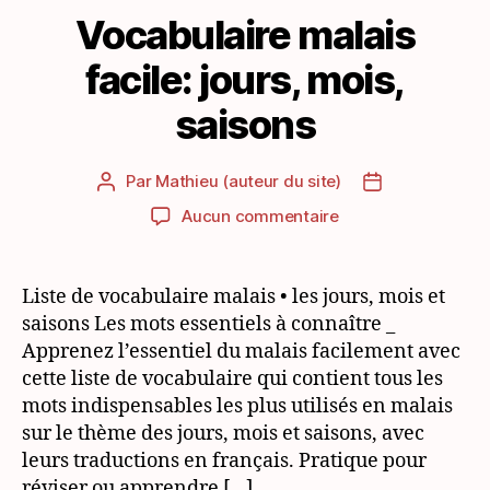
Vocabulaire malais
facile: jours, mois,
saisons
Par
Mathieu (auteur du site)
Auteur
Date
de
de
sur
Aucun commentaire
l’article
l’article
Vocabulaire
malais
facile:
Liste de vocabulaire malais • les jours, mois et
jours,
saisons Les mots essentiels à connaître _
mois,
Apprenez l’essentiel du malais facilement avec
saisons
cette liste de vocabulaire qui contient tous les
mots indispensables les plus utilisés en malais
sur le thème des jours, mois et saisons, avec
leurs traductions en français. Pratique pour
réviser ou apprendre […]