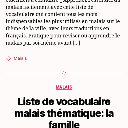
essentiels à connaître _ Apprenez l’essentiel du
ville
malais facilement avec cette liste de
vocabulaire qui contient tous les mots
indispensables les plus utilisés en malais sur le
thème de la ville, avec leurs traductions en
français. Pratique pour réviser ou apprendre le
malais par soi-même avant […]
Malais
Étiquettes
Catégories
MALAIS
Liste de vocabulaire
malais thématique: la
famille