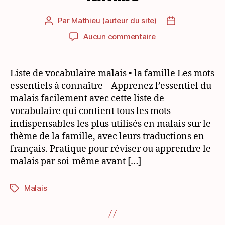
Par
Mathieu (auteur du site)
Auteur
Date
de
de
sur
Aucun commentaire
l’article
l’article
Liste
de
vocabulaire
Liste de vocabulaire malais • la famille Les mots
malais
essentiels à connaître _ Apprenez l’essentiel du
thématique:
malais facilement avec cette liste de
la
vocabulaire qui contient tous les mots
famille
indispensables les plus utilisés en malais sur le
thème de la famille, avec leurs traductions en
français. Pratique pour réviser ou apprendre le
malais par soi-même avant […]
Malais
Étiquettes