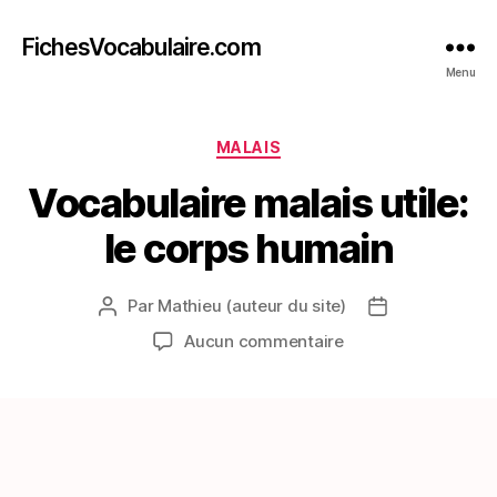
FichesVocabulaire.com
Menu
Catégories
MALAIS
Vocabulaire malais utile:
le corps humain
Par
Mathieu (auteur du site)
Auteur
Date
de
de
sur
Aucun commentaire
l’article
l’article
Vocabulaire
malais
utile:
le
corps
humain