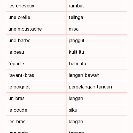
les cheveux
rambut
une oreille
telinga
une moustache
misai
une barbe
janggut
la peau
kulit itu
l’épaule
bahu itu
l’avant-bras
lengan bawah
le poignet
pergelangan tangan
un bras
lengan
le coude
siku
les bras
lengan
une main
tangan