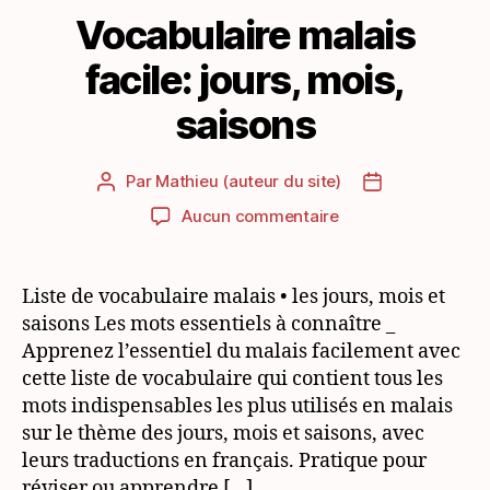
Vocabulaire malais
facile: jours, mois,
saisons
Par
Mathieu (auteur du site)
Auteur
Date
de
de
sur
Aucun commentaire
l’article
l’article
Vocabulaire
malais
facile:
Liste de vocabulaire malais • les jours, mois et
jours,
saisons Les mots essentiels à connaître _
mois,
Apprenez l’essentiel du malais facilement avec
saisons
cette liste de vocabulaire qui contient tous les
mots indispensables les plus utilisés en malais
sur le thème des jours, mois et saisons, avec
leurs traductions en français. Pratique pour
réviser ou apprendre […]