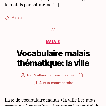
le malais par soi-même […]
Malais
Étiquettes
Catégories
MALAIS
Vocabulaire malais
thématique: la ville
Par
Mathieu (auteur du site)
Auteur
Date
de
de
sur
Aucun commentaire
l’article
l’article
Vocabulaire
malais
thématique:
Liste de vocabulaire malais • la ville Les mots
la