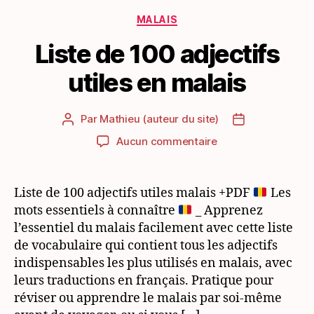
Catégories
MALAIS
Liste de 100 adjectifs
utiles en malais
Par
Mathieu (auteur du site)
Auteur
Date
de
de
sur
Aucun commentaire
l’article
l’article
Liste
de
100
Liste de 100 adjectifs utiles malais +PDF
Les
adjectifs
mots essentiels à connaître
_ Apprenez
utiles
l’essentiel du malais facilement avec cette liste
en
de vocabulaire qui contient tous les adjectifs
malais
indispensables les plus utilisés en malais, avec
leurs traductions en français. Pratique pour
réviser ou apprendre le malais par soi-même