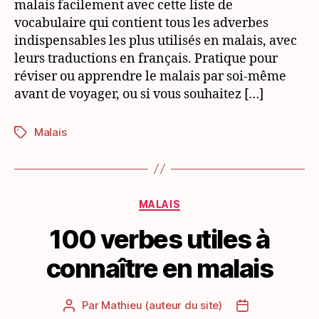
malais facilement avec cette liste de
en
vocabulaire qui contient tous les adverbes
malais
indispensables les plus utilisés en malais, avec
leurs traductions en français. Pratique pour
réviser ou apprendre le malais par soi-même
avant de voyager, ou si vous souhaitez […]
Malais
Étiquettes
Catégories
MALAIS
100 verbes utiles à
connaître en malais
Par
Mathieu (auteur du site)
Auteur
Date