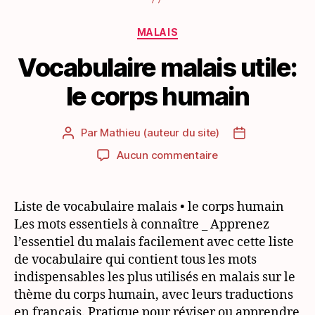
Catégories
MALAIS
Vocabulaire malais utile:
le corps humain
Par
Mathieu (auteur du site)
Auteur
Date
de
de
sur
Aucun commentaire
l’article
l’article
Vocabulaire
malais
utile:
Liste de vocabulaire malais • le corps humain
le
Les mots essentiels à connaître _ Apprenez
corps
l’essentiel du malais facilement avec cette liste
humain
de vocabulaire qui contient tous les mots
indispensables les plus utilisés en malais sur le
thème du corps humain, avec leurs traductions
en français. Pratique pour réviser ou apprendre