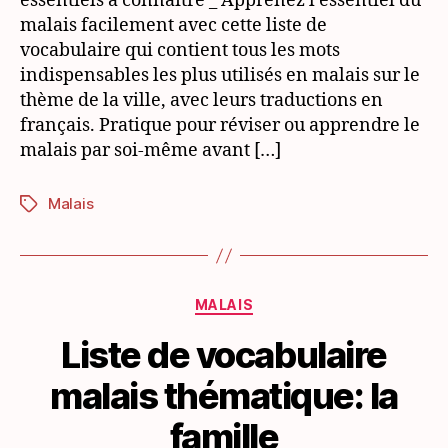
essentiels à connaître _ Apprenez l’essentiel du
ville
malais facilement avec cette liste de
vocabulaire qui contient tous les mots
indispensables les plus utilisés en malais sur le
thème de la ville, avec leurs traductions en
français. Pratique pour réviser ou apprendre le
malais par soi-même avant […]
Malais
Étiquettes
Catégories
MALAIS
Liste de vocabulaire
malais thématique: la
famille