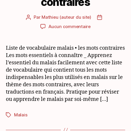
contraires
Par
Mathieu (auteur du site)
Auteur
Date
de
de
sur
Aucun commentaire
l’article
l’article
Vocabulaire
malais
essentiel:
Liste de vocabulaire malais • les mots contraires
les
Les mots essentiels à connaître _ Apprenez
mots
l’essentiel du malais facilement avec cette liste
contraires
de vocabulaire qui contient tous les mots
indispensables les plus utilisés en malais sur le
thème des mots contraires, avec leurs
traductions en français. Pratique pour réviser
ou apprendre le malais par soi-même […]
Malais
Étiquettes