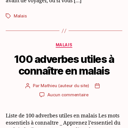
avant de voyager, ou si vous […]
Malais
Étiquettes
Catégories
MALAIS
100 adverbes utiles à
connaître en malais
Par
Mathieu (auteur du site)
Auteur
Date
de
de
sur
Aucun commentaire
l’article
l’article
100
adverbes
utiles
Liste de 100 adverbes utiles en malais Les mots
à
essentiels à connaître _ Apprenez l’essentiel du
connaître