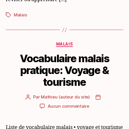
Malais
Étiquettes
Catégories
MALAIS
Vocabulaire malais
pratique: Voyage &
tourisme
Par
Mathieu (auteur du site)
Auteur
Date
de
de
sur
Aucun commentaire
l’article
l’article
Vocabulaire
malais
pratique:
Liste de vocabulaire malais • voyage et tourisme