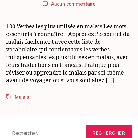
de
de
sur
Aucun commentaire
l’article
l’article
100
verbes
utiles
100 Verbes les plus utilisés en malais Les mots
à
essentiels à connaître _ Apprenez l’essentiel du
connaître
malais facilement avec cette liste de
en
vocabulaire qui contient tous les verbes
malais
indispensables les plus utilisés en malais, avec
leurs traductions en français. Pratique pour
réviser ou apprendre le malais par soi-même
avant de voyager, ou si vous souhaitez […]
Malais
Étiquettes
Rechercher :