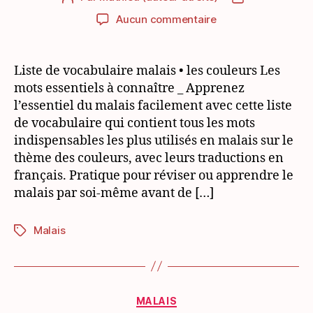
de
de
sur
Aucun commentaire
l’article
l’article
Liste
de
vocabulaire
Liste de vocabulaire malais • les couleurs Les
malais
mots essentiels à connaître _ Apprenez
pour
l’essentiel du malais facilement avec cette liste
débutant:
de vocabulaire qui contient tous les mots
les
indispensables les plus utilisés en malais sur le
couleurs
thème des couleurs, avec leurs traductions en
français. Pratique pour réviser ou apprendre le
malais par soi-même avant de […]
Malais
Étiquettes
Catégories
MALAIS