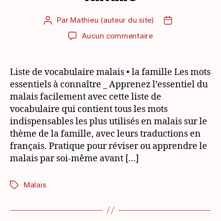
Par
Mathieu (auteur du site)
Auteur
Date
de
de
sur
Aucun commentaire
l’article
l’article
Liste
de
vocabulaire
Liste de vocabulaire malais • la famille Les mots
malais
essentiels à connaître _ Apprenez l’essentiel du
thématique:
malais facilement avec cette liste de
la
vocabulaire qui contient tous les mots
famille
indispensables les plus utilisés en malais sur le
thème de la famille, avec leurs traductions en
français. Pratique pour réviser ou apprendre le
malais par soi-même avant […]
Malais
Étiquettes