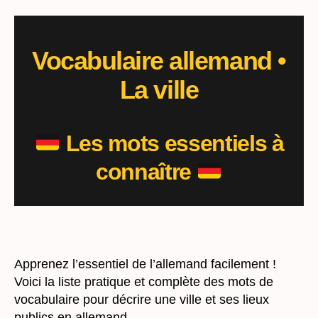
une
ville
/
les
Vocabulaire allemand
•
lieux
La ville
publics
Les mots essentiels à
connaître
_
Apprenez l’essentiel de l’allemand facilement !
Voici la liste pratique et complète des mots de
vocabulaire pour décrire une ville et ses lieux
publics en allemand.