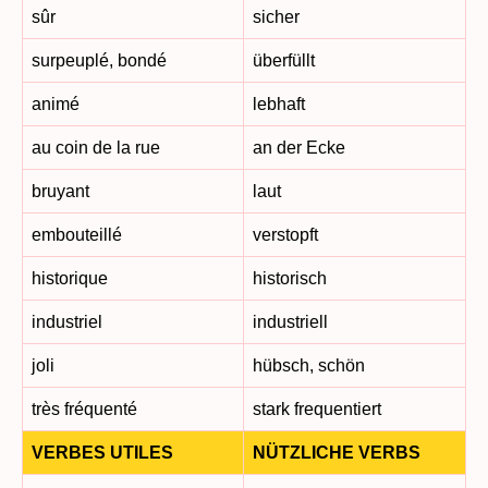
sûr
sicher
surpeuplé, bondé
überfüllt
animé
lebhaft
au coin de la rue
an der Ecke
bruyant
laut
embouteillé
verstopft
historique
historisch
industriel
industriell
joli
hübsch, schön
très fréquenté
stark frequentiert
VERBES UTILES
NÜTZLICHE VERBS