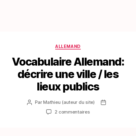
Catégories
ALLEMAND
Vocabulaire Allemand:
décrire une ville / les
lieux publics
Par
Mathieu (auteur du site)
Auteur
Date
de
de
sur
2 commentaires
l’article
l’article
Vocabulaire
Allemand:
décrire