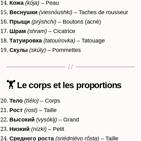
Кожа
(kója)
– Peau
Веснушки
(viesnóushki)
– Taches de rousseur
Прыщи
(prýshchi)
– Boutons (acné)
Шрам
(shram)
– Cicatrice
Татуировка
(tatouírovka)
– Tatouage
Скулы
(skúly)
– Pommettes
🏋️
Le corps et les proportions
Тело
(tíélo)
– Corps
Рост
(rost)
– Taille
Высокий
(vysókij)
– Grand
Низкий
(nízki)
– Petit
Среднего роста
(sriédniévo rôsta)
– Taille