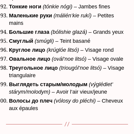
Тонкие ноги
(tónkie nógi)
– Jambes fines
Маленькие руки
(málién’kie rukí)
– Petites
mains
Большие глаза
(bólishie glazá)
– Grands yeux
Смуглый
(smúgli)
– Teint basané
Круглое лицо
(krúglóe litsó)
– Visage rond
Овальное лицо
(ovál’noe litsó)
– Visage ovale
Треугольное лицо
(triougól’noe litsó)
– Visage
triangulaire
Выглядеть старым/молодым
(výglédiet’
stárym/molodym)
– Avoir l’air vieux/jeune
Волосы до плеч
(vólosy do pléchi)
– Cheveux
aux épaules