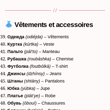
Vêtements et accessoires
Одежда
(odiéjda)
– Vêtements
Куртка
(kúrtka)
– Veste
Пальто
(pál’to)
– Manteau
Рубашка
(roubáshka)
– Chemise
Футболка
(foutbólkà)
– T-shirt
Джинсы
(dzhínsy)
– Jeans
Штаны
(shtány)
– Pantalons
Юбка
(yúbka)
– Jupe
Платье
(plát’ye)
– Robe
Обувь
(óbouï)
– Chaussures