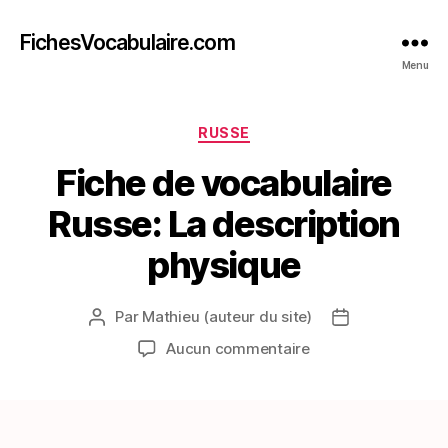
FichesVocabulaire.com
Menu
Catégories
RUSSE
Fiche de vocabulaire
Russe: La description
physique
Par
Mathieu (auteur du site)
Auteur
Date
de
de
sur
Aucun commentaire
l’article
l’article
Fiche
de
vocabulaire
Russe: