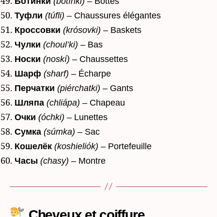
Ботинки
(botínki)
– Bottes
Туфли
(túfli)
– Chaussures élégantes
Кроссовки
(krósovki)
– Baskets
Чулки
(choul’ki)
– Bas
Носки
(noskí)
– Chaussettes
Шарф
(sharf)
– Écharpe
Перчатки
(piérchatki)
– Gants
Шляпа
(chliápa)
– Chapeau
Очки
(óchki)
– Lunettes
Сумка
(súmka)
– Sac
Кошелёк
(koshieliók)
– Portefeuille
Часы
(chasy)
– Montre
Cheveux et coiffure