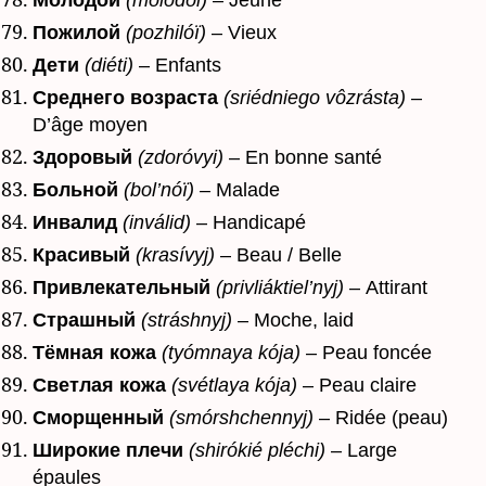
Пожилой
(pozhilóï)
– Vieux
Дети
(diéti)
– Enfants
Среднего возраста
(sriédniego vôzrásta)
–
D’âge moyen
Здоровый
(zdoróvyi)
– En bonne santé
Больной
(bol’nóï)
– Malade
Инвалид
(inválid)
– Handicapé
Красивый
(krasívyj)
– Beau / Belle
Привлекательный
(privliáktiel’nyj)
– Attirant
Страшный
(stráshnyj)
– Moche, laid
Тёмная кожа
(tyómnaya kója)
– Peau foncée
Светлая кожа
(svétlaya kója)
– Peau claire
Сморщенный
(smórshchennyj)
– Ridée (peau)
Широкие плечи
(shirókié pléchi)
– Large
épaules