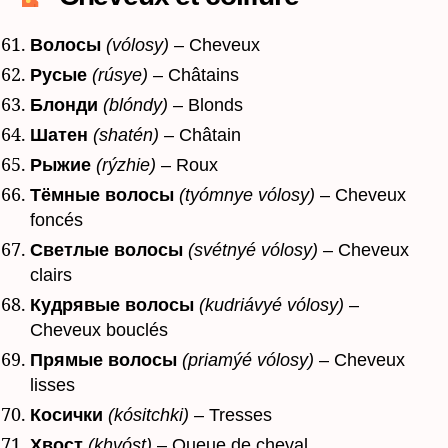
Волосы
(vólosy)
– Cheveux
Русые
(rúsye)
– Châtains
Блонди
(blóndy)
– Blonds
Шатен
(shatén)
– Châtain
Рыжие
(rýzhie)
– Roux
Тёмные волосы
(tyómnye vólosy)
– Cheveux
foncés
Светлые волосы
(svétnyé vólosy)
– Cheveux
clairs
Кудрявые волосы
(kudriávyé vólosy)
–
Cheveux bouclés
Прямые волосы
(priamýé vólosy)
– Cheveux
lisses
Косички
(kósitchki)
– Tresses
Хвост
(khvóst)
– Queue de cheval