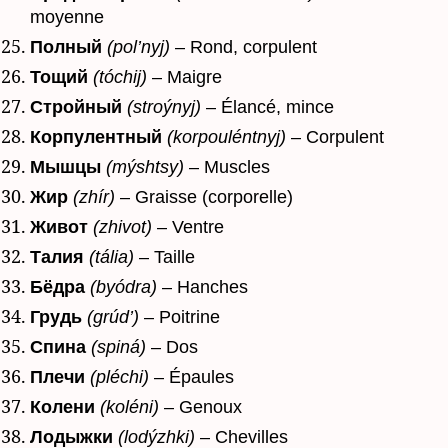
moyenne
Полный
(pol’nyj)
– Rond, corpulent
Тощий
(tóchij)
– Maigre
Стройный
(stroýnyj)
– Élancé, mince
Корпулентный
(korpouléntnyj)
– Corpulent
Мышцы
(mýshtsy)
– Muscles
Жир
(zhír)
– Graisse (corporelle)
Живот
(zhivot)
– Ventre
Талия
(tália)
– Taille
Бёдра
(byódra)
– Hanches
Грудь
(grúd’)
– Poitrine
Спина
(spiná)
– Dos
Плечи
(pléchi)
– Épaules
Колени
(koléni)
– Genoux
Лодыжки
(lodýzhki)
– Chevilles