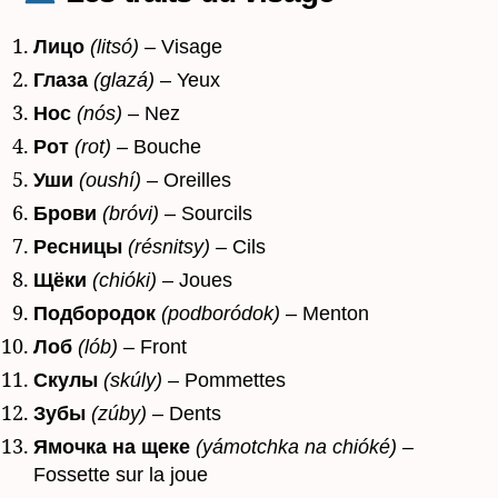
Лицо
(litsó)
– Visage
Глаза
(glazá)
– Yeux
Нос
(nós)
– Nez
Рот
(rot)
– Bouche
Уши
(oushí)
– Oreilles
Брови
(bróvi)
– Sourcils
Ресницы
(résnitsy)
– Cils
Щёки
(chióki)
– Joues
Подбородок
(podboródok)
– Menton
Лоб
(lób)
– Front
Скулы
(skúly)
– Pommettes
Зубы
(zúby)
– Dents
Ямочка на щеке
(yámotchka na chióké)
–
Fossette sur la joue