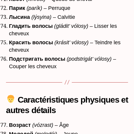
Парик
(parík)
– Perruque
Лысина
(lýsyina)
– Calvitie
Гладить волосы
(gládit’ vólosy)
– Lisser les
cheveux
Красить волосы
(krásit’ vólosy)
– Teindre les
cheveux
Подстригать волосы
(podstrigát’ vólosy)
–
Couper les cheveux
Caractéristiques physiques et
autres détails
Возраст
(vózrast)
– Âge
Молодой
(molodói)
– Jeune