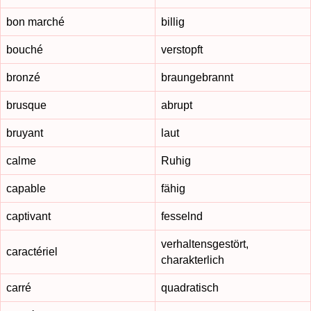
bon marché
billig
bouché
verstopft
bronzé
braungebrannt
brusque
abrupt
bruyant
laut
calme
Ruhig
capable
fähig
captivant
fesselnd
verhaltensgestört,
caractériel
charakterlich
carré
quadratisch