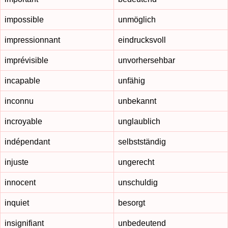
impossible
unmöglich
impressionnant
eindrucksvoll
imprévisible
unvorhersehbar
incapable
unfähig
inconnu
unbekannt
incroyable
unglaublich
indépendant
selbstständig
injuste
ungerecht
innocent
unschuldig
inquiet
besorgt
insignifiant
unbedeutend