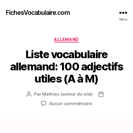
FichesVocabulaire.com
Menu
Catégories
ALLEMAND
Liste vocabulaire
allemand: 100 adjectifs
utiles (A à M)
Par
Mathieu (auteur du site)
Auteur
Date
de
de
sur
Aucun commentaire
l’article
l’article
Liste
vocabulaire
allemand:
100