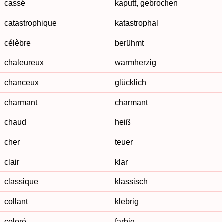
cassé
kaputt, gebrochen
catastrophique
katastrophal
célèbre
berühmt
chaleureux
warmherzig
chanceux
glücklich
charmant
charmant
chaud
heiß
cher
teuer
clair
klar
classique
klassisch
collant
klebrig
coloré
farbig