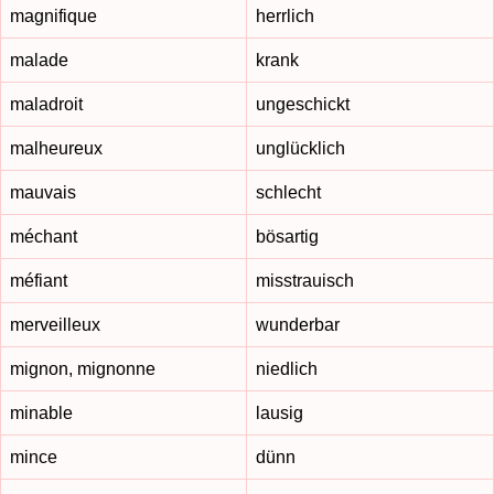
magnifique
herrlich
malade
krank
maladroit
ungeschickt
malheureux
unglücklich
mauvais
schlecht
méchant
bösartig
méfiant
misstrauisch
merveilleux
wunderbar
mignon, mignonne
niedlich
minable
lausig
mince
dünn