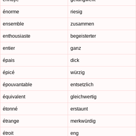
énorme
riesig
ensemble
zusammen
enthousiaste
begeisterter
entier
ganz
épais
dick
épicé
würzig
épouvantable
entsetzlich
équivalent
gleichwertig
étonné
erstaunt
étrange
merkwürdig
étroit
eng