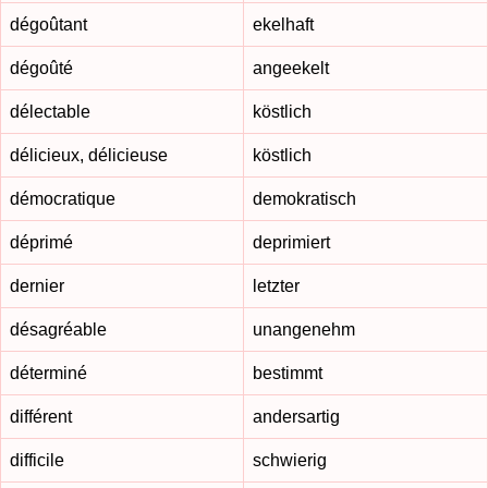
dégoûtant
ekelhaft
dégoûté
angeekelt
délectable
köstlich
délicieux, délicieuse
köstlich
démocratique
demokratisch
déprimé
deprimiert
dernier
letzter
désagréable
unangenehm
déterminé
bestimmt
différent
andersartig
difficile
schwierig