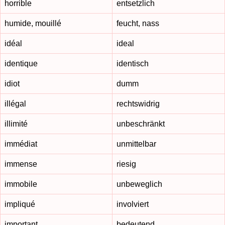
horrible
entsetzlich
humide, mouillé
feucht, nass
idéal
ideal
identique
identisch
idiot
dumm
illégal
rechtswidrig
illimité
unbeschränkt
immédiat
unmittelbar
immense
riesig
immobile
unbeweglich
impliqué
involviert
important
bedeutend