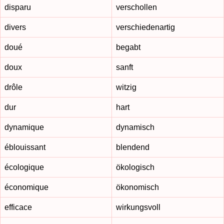
disparu
verschollen
divers
verschiedenartig
doué
begabt
doux
sanft
drôle
witzig
dur
hart
dynamique
dynamisch
éblouissant
blendend
écologique
ökologisch
économique
ökonomisch
efficace
wirkungsvoll