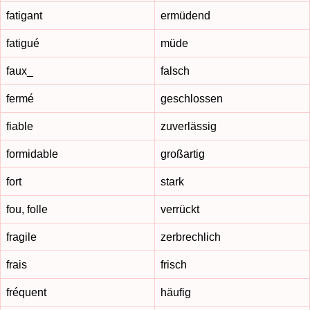
fatigant
ermüdend
fatigué
müde
faux_
falsch
fermé
geschlossen
fiable
zuverlässig
formidable
großartig
fort
stark
fou, folle
verrückt
fragile
zerbrechlich
frais
frisch
fréquent
häufig