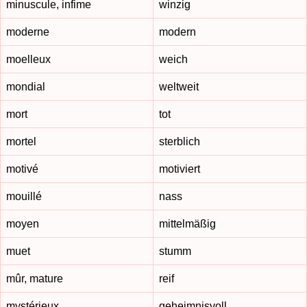
minuscule, infime
winzig
moderne
modern
moelleux
weich
mondial
weltweit
mort
tot
mortel
sterblich
motivé
motiviert
mouillé
nass
moyen
mittelmäßig
muet
stumm
mûr, mature
reif
mystérieux
geheimnisvoll