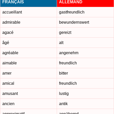
FRANÇAIS
ALLEMAND
accueillant
gastfreundlich
admirable
bewundernswert
agacé
gereizt
âgé
alt
agréable
angenehm
aimable
freundlich
amer
bitter
amical
freundlich
amusant
lustig
ancien
antik
approximatif
annähernd