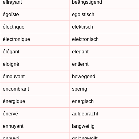
effrayant
beängstigend
égoïste
egoistisch
électrique
elektrisch
électronique
elektronisch
élégant
elegant
éloigné
entfernt
émouvant
bewegend
encombrant
sperrig
énergique
energisch
énervé
aufgebracht
ennuyant
langweilig
ennuyé
gelangweilt