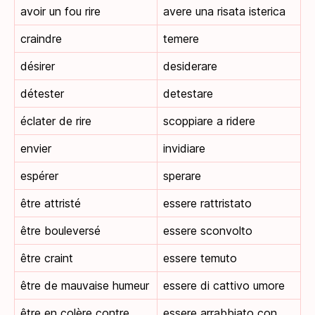
avoir un fou rire
avere una risata isterica
craindre
temere
désirer
desiderare
détester
detestare
éclater de rire
scoppiare a ridere
envier
invidiare
espérer
sperare
être attristé
essere rattristato
être bouleversé
essere sconvolto
être craint
essere temuto
être de mauvaise humeur
essere di cattivo umore
être en colère contre
essere arrabbiato con