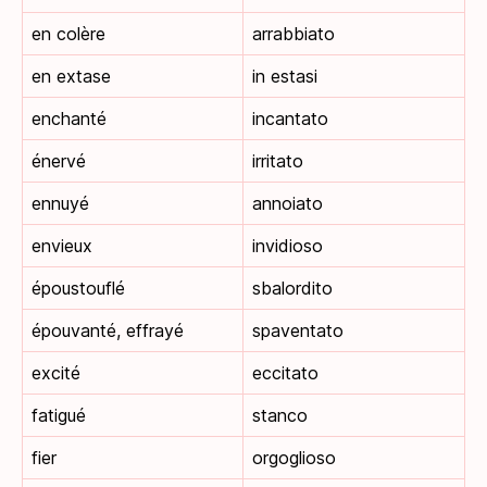
en colère
arrabbiato
en extase
in estasi
enchanté
incantato
énervé
irritato
ennuyé
annoiato
envieux
invidioso
époustouflé
sbalordito
épouvanté, effrayé
spaventato
excité
eccitato
fatigué
stanco
fier
orgoglioso