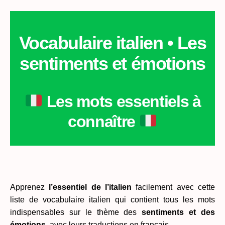
:
Les
sentiments
et
Vocabulaire italien
• Les
émotions
sentiments et émotions
Les mots essentiels à
connaître
_
Apprenez
l’essentiel de l’italien
facilement avec cette
liste de vocabulaire italien qui contient tous les mots
indispensables sur le thème des
sentiments et des
émotions
, avec leurs traductions en français.