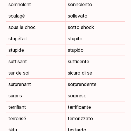
somnolent
sonnolento
soulagé
sollevato
sous le choc
sotto shock
stupéfait
stupito
stupide
stupido
suffisant
sufficente
sur de soi
sicuro di sé
surprenant
sorprendente
surpris
sorpreso
terriﬁant
terrificante
terrorisé
terrorizzato
têtu
testardo