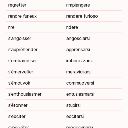
regretter
rimpiangere
rendre furieux
rendere furioso
rire
ridere
s’angoisser
angosciarsi
s’appréhender
apprensarsi
s’embarrasser
imbarazzarsi
s’émerveiller
meravigliarsi
s’émouvoir
commuoversi
s’enthousiasmer
entusiasmarsi
s’étonner
stupirsi
s’exciter
eccitarsi
s’inquiéter
preoccuparsi