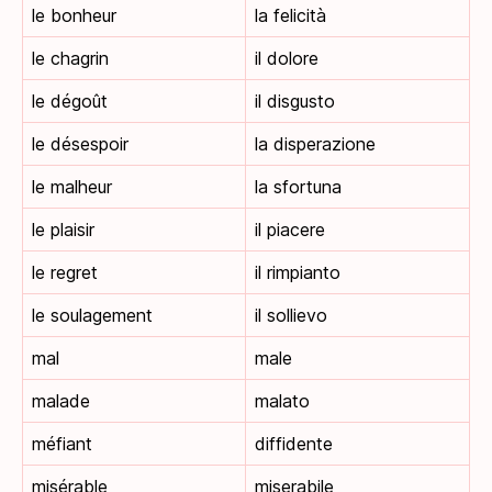
le bonheur
la felicità
le chagrin
il dolore
le dégoût
il disgusto
le désespoir
la disperazione
le malheur
la sfortuna
le plaisir
il piacere
le regret
il rimpianto
le soulagement
il sollievo
mal
male
malade
malato
méfiant
diffidente
misérable
miserabile