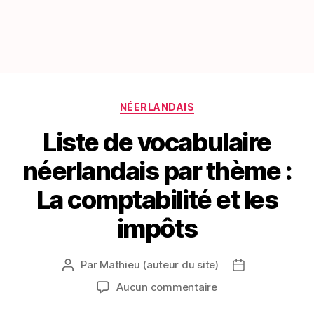
Catégories
NÉERLANDAIS
Liste de vocabulaire
néerlandais par thème :
La comptabilité et les
impôts
Par
Mathieu (auteur du site)
Auteur
Date
de
de
sur
Aucun commentaire
l’article
l’article
Liste