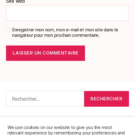
Site web
Enregistrer mon nom, mon e-mail et mon site dans le
navigateur pour mon prochain commentaire.
Rechercher :
CONTACT
•
PACKS DE FICHES DE LANGUES
•
À PROPOS
•
MENTIONS LÉGALES
•
We use cookies on our website to give you the most
relevant experience by remembering your preferences and