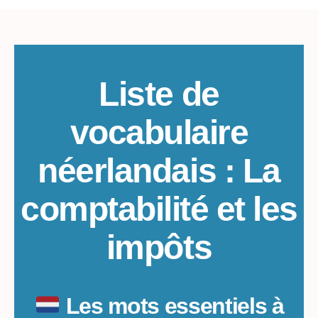
de
vocabulaire
néerlandais
par
thème
:
Liste de
La
comptabilité
vocabulaire
et
les
néerlandais : La
impôts
comptabilité et les
impôts
Les mots essentiels à