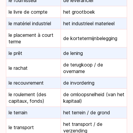
le fournisseur
de leverancier
le livre de compte
het grootboek
le matériel industriel
het industrieel materieel
le placement à court
de kortetermijnbelegging
terme
le prêt
de lening
de terugkoop / de
le rachat
overname
le recouvrement
de invordering
le roulement (des
de omloopsnelheid (van het
capitaux, fonds)
kapitaal)
le terrain
het terrein / de grond
het transport / de
le transport
verzending