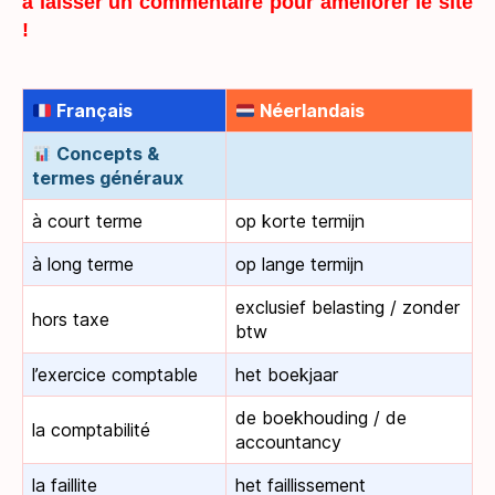
à laisser un commentaire pour améliorer le site
!
Français
Néerlandais
Concepts &
termes généraux
à court terme
op korte termijn
à long terme
op lange termijn
exclusief belasting / zonder
hors taxe
btw
l’exercice comptable
het boekjaar
de boekhouding / de
la comptabilité
accountancy
la faillite
het faillissement