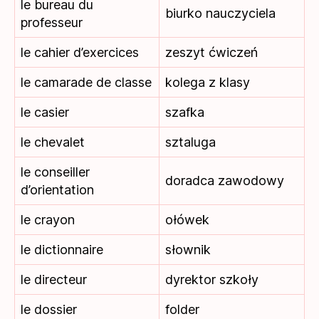
le bureau du
biurko nauczyciela
professeur
le cahier d’exercices
zeszyt ćwiczeń
le camarade de classe
kolega z klasy
le casier
szafka
le chevalet
sztaluga
le conseiller
doradca zawodowy
d’orientation
le crayon
ołówek
le dictionnaire
słownik
le directeur
dyrektor szkoły
le dossier
folder