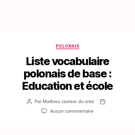
Catégories
POLONAIS
Liste vocabulaire
polonais de base :
Education et école
Par
Mathieu (auteur du site)
Auteur
Date
de
de
sur
Aucun commentaire
l’article
l’article
Liste
vocabulaire
polonais