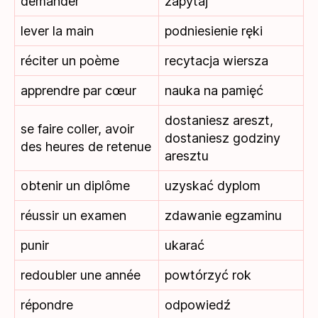
demander
zapytaj
lever la main
podniesienie ręki
réciter un poème
recytacja wiersza
apprendre par cœur
nauka na pamięć
dostaniesz areszt,
se faire coller, avoir
dostaniesz godziny
des heures de retenue
aresztu
obtenir un diplôme
uzyskać dyplom
réussir un examen
zdawanie egzaminu
punir
ukarać
redoubler une année
powtórzyć rok
répondre
odpowiedź