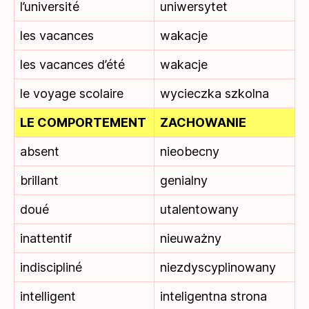
l’université
uniwersytet
les vacances
wakacje
les vacances d’été
wakacje
le voyage scolaire
wycieczka szkolna
LE COMPORTEMENT
ZACHOWANIE
absent
nieobecny
brillant
genialny
doué
utalentowany
inattentif
nieuważny
indiscipliné
niezdyscyplinowany
intelligent
inteligentna strona