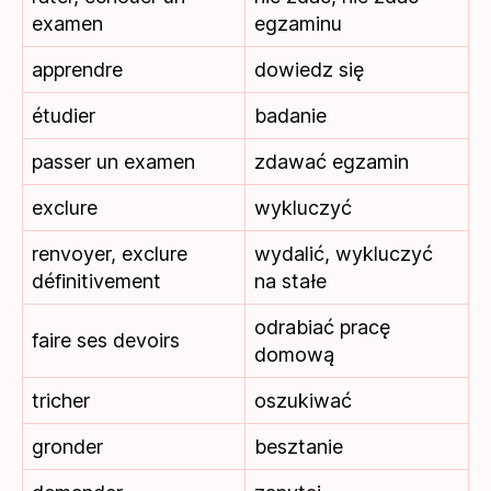
examen
egzaminu
apprendre
dowiedz się
étudier
badanie
passer un examen
zdawać egzamin
exclure
wykluczyć
renvoyer, exclure
wydalić, wykluczyć
définitivement
na stałe
odrabiać pracę
faire ses devoirs
domową
tricher
oszukiwać
gronder
besztanie