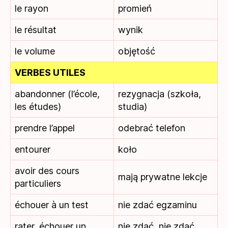
le rayon
promień
le résultat
wynik
le volume
objętość
VERBES UTILES
abandonner (l’école,
rezygnacja (szkoła,
les études)
studia)
prendre l’appel
odebrać telefon
entourer
koło
avoir des cours
mają prywatne lekcje
particuliers
échouer à un test
nie zdać egzaminu
rater, échouer un
nie zdać, nie zdać