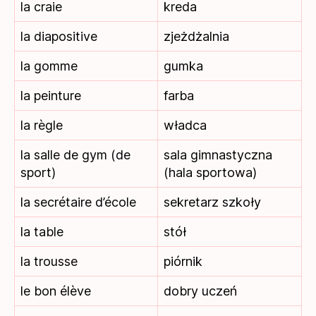
la craie
kreda
la diapositive
zjeżdżalnia
la gomme
gumka
la peinture
farba
la règle
władca
la salle de gym (de
sala gimnastyczna
sport)
(hala sportowa)
la secrétaire d’école
sekretarz szkoły
la table
stół
la trousse
piórnik
le bon élève
dobry uczeń