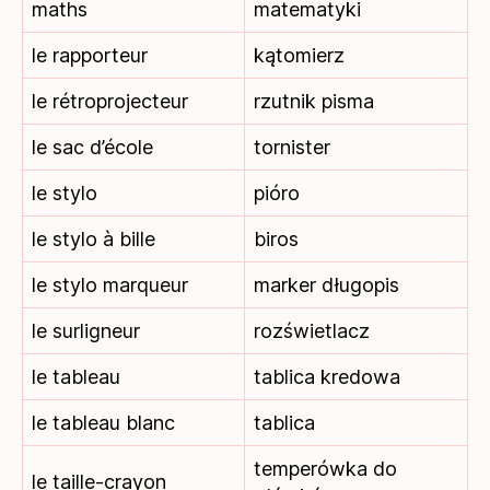
maths
matematyki
le rapporteur
kątomierz
le rétroprojecteur
rzutnik pisma
le sac d’école
tornister
le stylo
pióro
le stylo à bille
biros
le stylo marqueur
marker długopis
le surligneur
rozświetlacz
le tableau
tablica kredowa
le tableau blanc
tablica
temperówka do
le taille-crayon