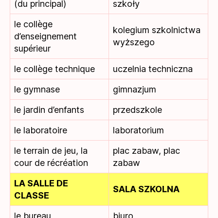
(du principal)
szkoły
le collège
kolegium szkolnictwa
d’enseignement
wyższego
supérieur
le collège technique
uczelnia techniczna
le gymnase
gimnazjum
le jardin d’enfants
przedszkole
le laboratoire
laboratorium
le terrain de jeu, la
plac zabaw, plac
cour de récréation
zabaw
LA SALLE DE
SALA SZKOLNA
CLASSE
le bureau
biuro