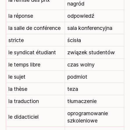
nagród
la réponse
odpowiedź
la salle de conférence
sala konferencyjna
stricte
ścisła
le syndicat étudiant
związek studentów
le temps libre
czas wolny
le sujet
podmiot
la thèse
teza
la traduction
tłumaczenie
oprogramowanie
le didacticiel
szkoleniowe