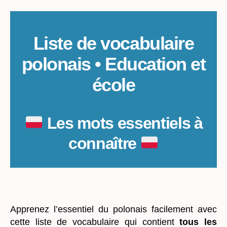
de
base
:
Education
Liste de vocabulaire
et
polonais • Education et
école
école
Les mots essentiels à
connaître
_
Apprenez l’essentiel du polonais facilement avec
cette liste de vocabulaire qui contient
tous les