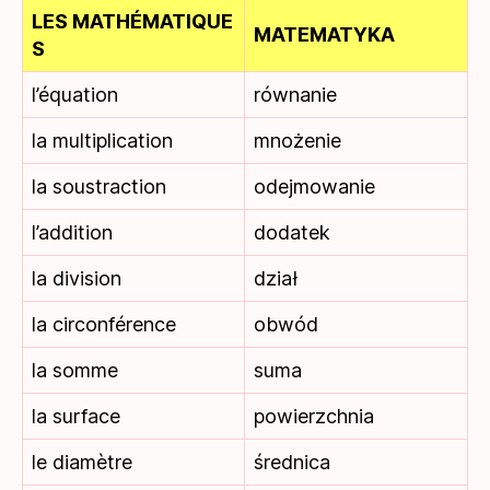
LES MATHÉMATIQUE
MATEMATYKA
S
l’équation
równanie
la multiplication
mnożenie
la soustraction
odejmowanie
l’addition
dodatek
la division
dział
la circonférence
obwód
la somme
suma
la surface
powierzchnia
le diamètre
średnica