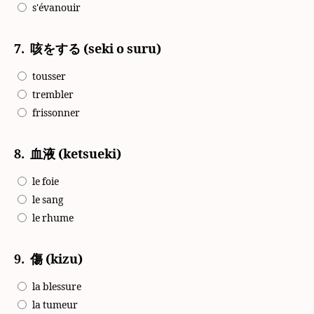
s'évanouir
7.
咳をする (seki o suru)
tousser
trembler
frissonner
8.
血液 (ketsueki)
le foie
le sang
le rhume
9.
傷 (kizu)
la blessure
la tumeur