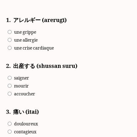
1.
アレルギー (arerugī)
une grippe
une allergie
une crise cardiaque
2.
出産する (shussan suru)
saigner
mourir
accoucher
3.
痛い (itai)
douloureux
contagieux