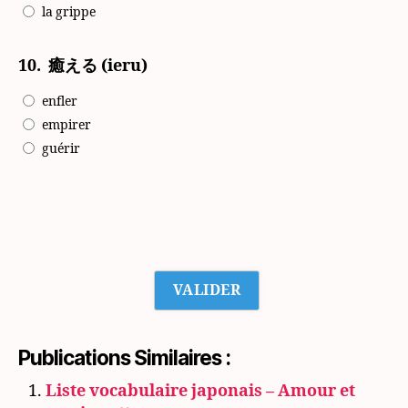
la grippe
10.
癒える (ieru)
enfler
empirer
guérir
Publications Similaires :
Liste vocabulaire japonais – Amour et