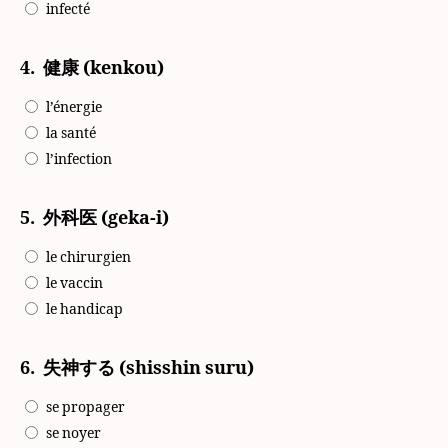
infecté
4.
健康 (kenkou)
l’énergie
la santé
l’infection
5.
外科医 (geka-i)
le chirurgien
le vaccin
le handicap
6.
失神する (shisshin suru)
se propager
se noyer