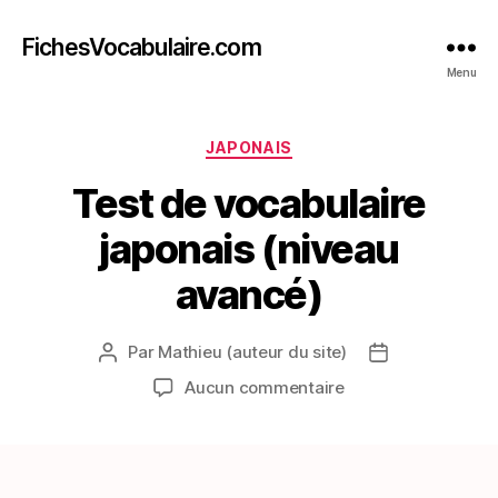
FichesVocabulaire.com
Menu
Catégories
JAPONAIS
Test de vocabulaire
japonais (niveau
avancé)
Par
Mathieu (auteur du site)
Auteur
Date
de
de
sur
Aucun commentaire
l’article
l’article
Test
de
vocabulaire
japonais